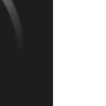
Como
heads