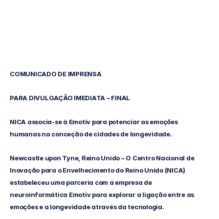
Heidi
Duran
Atualizado
em
25
de
jul.
de
2023
COMUNICADO DE IMPRENSA
PARA DIVULGAÇÃO IMEDIATA – FINAL
NICA associa-se à Emotiv para potenciar as emoções 
humanas na conceção de cidades de longevidade.
Newcastle upon Tyne, Reino Unido – O Centro Nacional de 
Inovação para o Envelhecimento do Reino Unido (NICA) 
estabeleceu uma parceria com a empresa de 
neuroinformática Emotiv para explorar a ligação entre as 
emoções e a longevidade através da tecnologia.