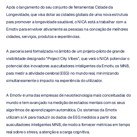
Após o lançamento do seu conjunto de ferramentas Cidade da 
Longevidade, que visa dotar as cidades globais de uma nova estrutura 
para promover a longevidade saudável, o NICA está a trabalhar com a 
Emotiv para envolver ativamente as pessoas na conceção de melhores 
cidades, serviços, produtos e experiências.
A parceria será formalizada no âmbito de um projeto-piloto de grande 
visibilidade designado "Project City Vibes", que verá o NICA potenciar o 
potencial dos inovadores auscultadores inteligentes da Emotiv, os MN8, 
para medir a atividade cerebral (EEG) no mundo real, minimizando 
simultaneamente o impacto na experiência do utilizador.
A Emotiv é uma das empresas de neurotecnologia mais conceituadas do 
mundo e tem avançado na medição de estados mentais com os seus 
algoritmos de aprendizagem automática. Os sistemas da Emotiv 
utilizam a IA para traduzir os dados de EEG medidos a partir dos 
auscultadores inteligentes MN8, de modo a fornecer métricas em tempo 
real sobre o stress, a atenção e a carga cognitiva.