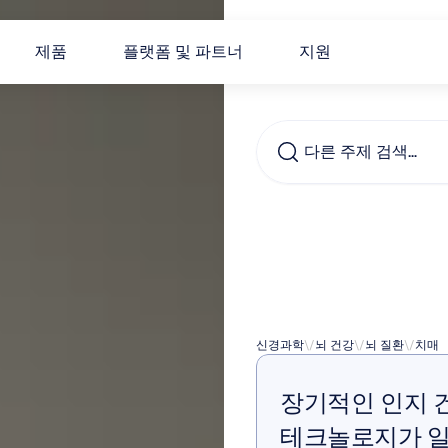
제품
플랫폼 및 파트너
지원
다른 주제 검색…
조기
앱
신경과학
\/
뇌 건강
\/
뇌 질환
\/
치매
장기적인 인지 
테크놀로지가 일