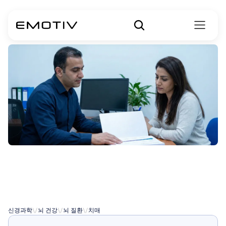
치매
대
알츠하이머병
신경과학
\/
뇌 건강
\/
뇌 질환
\/
치매