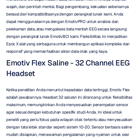
wajah, dan perintah mental. Bagi pengembang, kekuatan sebenarnya 
berasal dari kompatibilitasnya dengan perangkat lunak kami. Anda 
dapat menggunakannya dengan EmotivPRO untuk analisis dan 
perekaman data, atau mengakses data mentah EEG secara langsung 
dengan perangkat lunak EmotivBCI kami. Fleksibilitas ini menjadikan 
Epoc X alat yang serbaguna untuk membangun aplikasi kompleks dan 
responsif yang memanfaatkan aliran data otak yang kaya.
Emotiv Flex Saline - 32 Channel EEG 
Headset
Ketika penelitian Anda menuntut kepadatan data tertinggi, Emotiv Flex 
adalah jawabannya. Headset 32 saluran ini dirancang untuk fleksibilitas 
maksimum, memungkinkan Anda menyesuaikan penempatan sensor 
agar sesuai dengan kebutuhan spesifik studi Anda. Ini ideal untuk 
peneliti yang perlu fokus pada wilayah otak tertentu atau menyesuaikan 
dengan tata letak standar seperti sistem 10-20. Sensor berbasis saline 
mudah disiapkan, menawarkan pengalaman yang nyaman untuk sesi 