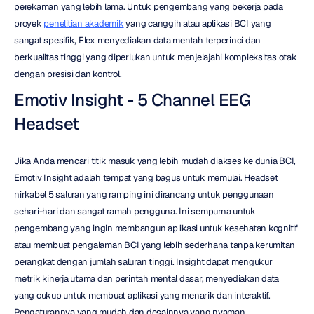
perekaman yang lebih lama. Untuk pengembang yang bekerja pada 
proyek 
penelitian akademik
 yang canggih atau aplikasi BCI yang 
sangat spesifik, Flex menyediakan data mentah terperinci dan 
berkualitas tinggi yang diperlukan untuk menjelajahi kompleksitas otak 
dengan presisi dan kontrol.
Emotiv Insight - 5 Channel EEG 
Headset
Jika Anda mencari titik masuk yang lebih mudah diakses ke dunia BCI, 
Emotiv Insight adalah tempat yang bagus untuk memulai. Headset 
nirkabel 5 saluran yang ramping ini dirancang untuk penggunaan 
sehari-hari dan sangat ramah pengguna. Ini sempurna untuk 
pengembang yang ingin membangun aplikasi untuk kesehatan kognitif 
atau membuat pengalaman BCI yang lebih sederhana tanpa kerumitan 
perangkat dengan jumlah saluran tinggi. Insight dapat mengukur 
metrik kinerja utama dan perintah mental dasar, menyediakan data 
yang cukup untuk membuat aplikasi yang menarik dan interaktif. 
Pengaturannya yang mudah dan desainnya yang nyaman 