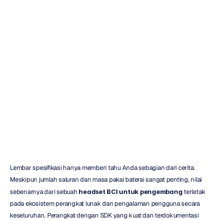
Ulasan
6
Headset
BCI
Terbaik
untuk
Pengembang
Duong
Tran
Diperbarui
pada
27
Nov
2025
Lembar spesifikasi hanya memberi tahu Anda sebagian dari cerita. 
Meskipun jumlah saluran dan masa pakai baterai sangat penting, nilai 
sebenarnya dari sebuah 
headset BCI untuk pengembang
 terletak 
pada ekosistem perangkat lunak dan pengalaman pengguna secara 
keseluruhan. Perangkat dengan SDK yang kuat dan terdokumentasi 