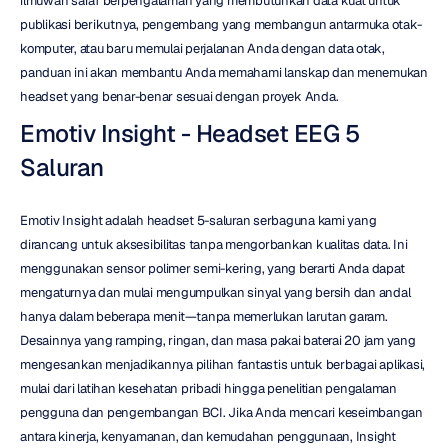
ilmuwan saraf berpengalaman yang membutuhkan data kuat untuk 
publikasi berikutnya, pengembang yang membangun antarmuka otak-
komputer, atau baru memulai perjalanan Anda dengan data otak, 
panduan ini akan membantu Anda memahami lanskap dan menemukan 
headset yang benar-benar sesuai dengan proyek Anda.
Emotiv Insight - Headset EEG 5 
Saluran
Emotiv Insight adalah headset 5-saluran serbaguna kami yang 
dirancang untuk aksesibilitas tanpa mengorbankan kualitas data. Ini 
menggunakan sensor polimer semi-kering, yang berarti Anda dapat 
mengaturnya dan mulai mengumpulkan sinyal yang bersih dan andal 
hanya dalam beberapa menit—tanpa memerlukan larutan garam. 
Desainnya yang ramping, ringan, dan masa pakai baterai 20 jam yang 
mengesankan menjadikannya pilihan fantastis untuk berbagai aplikasi, 
mulai dari latihan kesehatan pribadi hingga penelitian pengalaman 
pengguna dan pengembangan BCI. Jika Anda mencari keseimbangan 
antara kinerja, kenyamanan, dan kemudahan penggunaan, Insight 