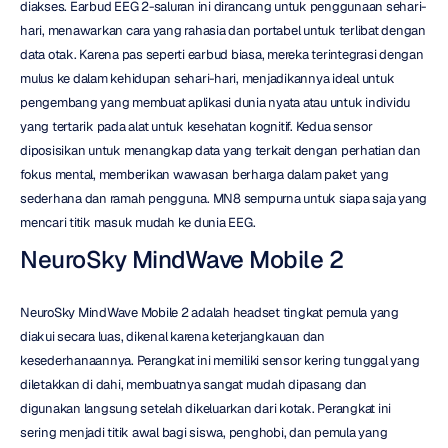
diakses. Earbud EEG 2-saluran ini dirancang untuk penggunaan sehari-
hari, menawarkan cara yang rahasia dan portabel untuk terlibat dengan 
data otak. Karena pas seperti earbud biasa, mereka terintegrasi dengan 
mulus ke dalam kehidupan sehari-hari, menjadikannya ideal untuk 
pengembang yang membuat aplikasi dunia nyata atau untuk individu 
yang tertarik pada alat untuk kesehatan kognitif. Kedua sensor 
diposisikan untuk menangkap data yang terkait dengan perhatian dan 
fokus mental, memberikan wawasan berharga dalam paket yang 
sederhana dan ramah pengguna. MN8 sempurna untuk siapa saja yang 
mencari titik masuk mudah ke dunia EEG.
NeuroSky MindWave Mobile 2
NeuroSky MindWave Mobile 2 adalah headset tingkat pemula yang 
diakui secara luas, dikenal karena keterjangkauan dan 
kesederhanaannya. Perangkat ini memiliki sensor kering tunggal yang 
diletakkan di dahi, membuatnya sangat mudah dipasang dan 
digunakan langsung setelah dikeluarkan dari kotak. Perangkat ini 
sering menjadi titik awal bagi siswa, penghobi, dan pemula yang 