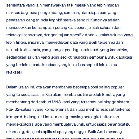
sementara yang lain menawarkan titik masuk yang lebih mudah 
diakses bagi para pengembang, seniman, atau siapa pun yang 
penasaran dengan pola kognitif mereka sendiri. Kuncinya adalah 
mencocokkan kemampuan perangkat, seperti jumlah saluran dan 
teknologi sensornya, dengan tujuan spesifik Anda. Jumlah saluran yang 
lebih tinggi, misalnya, menyediakan data yang lebih terperinci dari 
seluruh kulit kepala, yang sangat penting untuk studi yang kompleks, 
sedangkan saluran yang lebih sedikit mungkin sempurna untuk aplikasi 
yang berfokus pada keadaan yang lebih luas seperti fokus atau 
relaksasi.
Dalam uraian ini, kita akan membahas beberapa opsi paling populer 
yang tersedia saat ini. Kita akan membahas lini produk Emotiv, yang 
membentang dari earbud MN8 kami yang tersembunyi hingga sistem 
Flex 32-saluran yang komprehensif, dan juga melihat headset terkenal 
lainnya di bidang ini. Untuk masing-masing perangkat, kita akan 
mengeksplorasi apa yang membuatnya unik, untuk siapa perangkat itu 
dirancang, dan jenis aplikasi apa yang unggul. Baik Anda seorang 