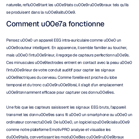
naturelle, reflu00e9tant les u00e9tats cu00e9ru00e9braux tels qu'ils 
se produisent dans la ru00e9alitu00e9.
Comment u00e7a fonctionne
Pensez u00e0 un appareil EEG intra-auriculaire comme u00e0 un 
u00e9couteur intelligent. En apparence, il semble familier au toucher, 
mais u00e0 l'intu00e9rieur, il regorge de capteurs perfectionnu00e9s. 
Ces minuscules u00e9lectrodes entrent en contact avec la peau u00e0 
l'intu00e9rieur de votre conduit auditif pour capter les signaux 
u00e9lectriques du cerveau. Comme l'oreille est proche du lobe 
temporal et du tronc cu00e9ru00e9bral, il s'agit d'un emplacement 
u00e9tonnamment efficace pour capturer ces donnu00e9es.
Une fois que les capteurs saisissent les signaux EEG bruts, l'appareil 
transmet les donnu00e9es sans fil u00e0 un smartphone ou u00e0 un 
ordinateur connectu00e9. De lu00e0, un logiciel spu00e9cialisu00e9 
comme notre plateforme EmotivPRO analyse et visualise les 
du00e9tails, convertissant les modu00e8les cu00e9ru00e9braux 