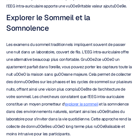
l'EEG intra-auriculaire apporte une vu00e9ritable valeur ajoutu00e9e.
Explorer le Sommeil et la 
Somnolence
Les examens du sommeil traditionnels impliquent souvent de passer 
une nuit dans un laboratoire, couvert de fils. L'EEG intra-auriculaire offre 
une alternative beaucoup plus confortable. Gru00e2ce u00e0 un 
ajustement parfait dans l'oreille, vous pouvez porter les capteurs toute la 
nuit u00e0 la maison sans gu00eane majeure. Cela permet de collecter 
des donnu00e9es sur les phases et les cycles de sommeil sur plusieurs 
nuits, offrant ainsi une vision plus complu00e8te de l'architecture de 
votre sommeil. Les chercheurs constatent que l'EEG intra-auriculaire 
constitue un moyen prometteur d'
explorer le sommeil
 et la somnolence 
dans des environnements naturels, sortant ainsi les u00e9tudes du 
laboratoire pour s'inviter dans la vie quotidienne. Cette approche rend la 
collecte de donnu00e9es u00e0 long terme plus ru00e9alisable et 
moins intrusive pour les participants.