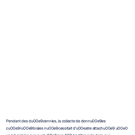
Le
guide
ultime
de
la
technologie
EEG
intra-auriculaire
Emotiv
Mis
à
jour
le
6
mars
2026
Pendant des du00e9cennies, la collecte de donnu00e9es 
cu00e9ru00e9brales nu00e9cessitait d'u00eatre attachu00e9 u00e0 