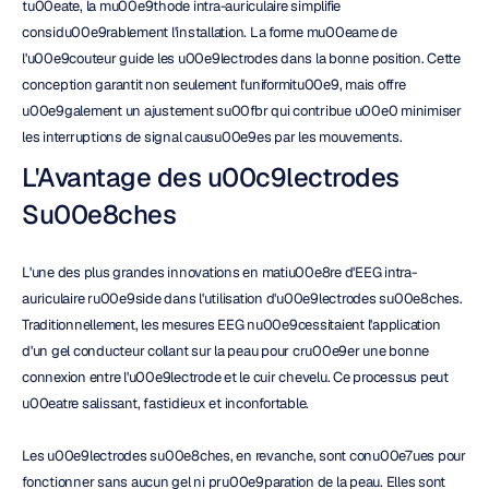
tu00eate, la mu00e9thode intra-auriculaire simplifie 
considu00e9rablement l'installation. La forme mu00eame de 
l'u00e9couteur guide les u00e9lectrodes dans la bonne position. Cette 
conception garantit non seulement l'uniformitu00e9, mais offre 
u00e9galement un ajustement su00fbr qui contribue u00e0 minimiser 
les interruptions de signal causu00e9es par les mouvements.
L'Avantage des u00c9lectrodes 
Su00e8ches
L'une des plus grandes innovations en matiu00e8re d'EEG intra-
auriculaire ru00e9side dans l'utilisation d'u00e9lectrodes su00e8ches. 
Traditionnellement, les mesures EEG nu00e9cessitaient l'application 
d'un gel conducteur collant sur la peau pour cru00e9er une bonne 
connexion entre l'u00e9lectrode et le cuir chevelu. Ce processus peut 
u00eatre salissant, fastidieux et inconfortable.
Les u00e9lectrodes su00e8ches, en revanche, sont conu00e7ues pour 
fonctionner sans aucun gel ni pru00e9paration de la peau. Elles sont 