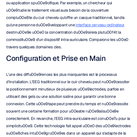
ou application spu00e9cifique. Par exemple, un chercheur qui 
u00e9tudie le traitement visuel aura besoin de la couverture 
complu00e8te du cuir chevelu qu'offre un casque traditionnel, tandis 
qu'une personne du00e9veloppant une 
interface cerveau-ordinateur
destinu00e9e u00e0 la concentration du00e9sirera plutu00f4t la 
commoditu00e9 d'un dispositif intra-auriculaire. Comparons-les u00e0 
travers quelques domaines cles.
Configuration et Prise en Main
L'une des diffu00e9rences les plus marquantes est le processus 
d'installation. L'EEG traditionnel sur le cuir chevelu peut nu00e9cessiter 
le positionnement minutieux de plusieurs u00e9lectrodes, parfois en 
utilisant des gels ou une solution saline pour garantir une bonne 
connexion. Cette u00e9tape peut prendre du temps et nu00e9cessite 
souvent une certaine formation pour u00eatre ru00e9alisu00e9e 
correctement. En revanche, l'EEG intra-auriculaire est conu00e7u pour la 
simplicitu00e9. Cette technologie fait appel u00e0 des u00e9lectrodes 
su00e8ches intu00e9gru00e9es dans un appareil qui s'adapte de la 