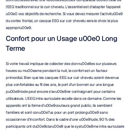
l'EEG traditionnel sur le cuir chevelu. L'essentiel est d'adapter l'appareil 
u00e0 vos objectifs de recherche. Si vous devez mesurer l'activitu00e9 
du cortex frontal, un casque EEG sur cuir chevelu sera le choix le plus 
appropriu00e9.
Confort pour un Usage u00e0 Long 
Terme
Si votre travail implique de collecter des donnu00e9es sur plusieurs 
heures ou mu00eame pendant la nuit, le confort est un facteur 
primordial. Bien que les casques EEG sur cuir chevelu soient devenus 
plus confortables au fil des ans, le port d'un bonnet sur une longue 
pu00e9riode peut encore s'avu00e9rer contraignant pour certains 
utilisateurs. L'EEG intra-auriculaire excelle dans ce domaine. Comme les 
appareils ont la forme d'u00e9couteurs grand public, ils semblent 
familiers et sont conu00e7us pour un port prolongu00e9 sans 
occasionner d'inconfort. Dans le cadre d'une u00e9tude, 90 % des 
participants ont du00e9claru00e9 que le systu00e8me intra-auriculaire 