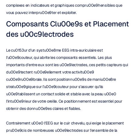
complexes en indicateurs et graphiques compru00e9hensibles que 
vous pouvez interpru00e9ter et exploiter.
Composants Clu00e9s et Placement 
des u00c9lectrodes
Le cu0153ur d'un systu00e8me EEG intra-auriculaire est 
l'u00e9couteur, qui abrite les composants essentiels. Les plus 
importants d'entre eux sont les u00e9lectrodes, ces petits capteurs qui 
du00e9tectent ru00e9ellement votre activitu00e9 
cu00e9ru00e9brale. Ils sont positionnu00e9s de maniu00e8re 
stratu00e9gique sur l'u00e9couteur pour s'assurer qu'ils 
u00e9tablissent un contact solide et stable avec la peau u00e0 
l'intu00e9rieur de votre oreille. Ce positionnement est essentiel pour 
obtenir des donnu00e9es claires et fiables.
Contrairement u00e0 l'EEG sur le cuir chevelu, qui exige le placement 
pru00e9cis de nombreuses u00e9lectrodes sur l'ensemble de la 