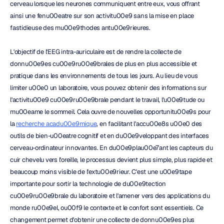
cerveau lorsque les neurones communiquent entre eux, vous offrant 
ainsi une fenu00eatre sur son activitu00e9 sans la mise en place 
fastidieuse des mu00e9thodes antu00e9rieures.
L'objectif de l'EEG intra-auriculaire est de rendre la collecte de 
donnu00e9es cu00e9ru00e9brales de plus en plus accessible et 
pratique dans les environnements de tous les jours. Au lieu de vous 
limiter u00e0 un laboratoire, vous pouvez obtenir des informations sur 
l'activitu00e9 cu00e9ru00e9brale pendant le travail, l'u00e9tude ou 
mu00eame le sommeil. Cela ouvre de nouvelles opportunitu00e9s pour 
la 
recherche acadu00e9mique
, en facilitant l'accu00e8s u00e0 des 
outils de bien-u00eatre cognitif et en du00e9veloppant des interfaces 
cerveau-ordinateur innovantes. En du00e9plau00e7ant les capteurs du 
cuir chevelu vers l'oreille, le processus devient plus simple, plus rapide et 
beaucoup moins visible de l'extu00e9rieur. C'est une u00e9tape 
importante pour sortir la technologie de du00e9tection 
cu00e9ru00e9brale du laboratoire et l'amener vers des applications du 
monde ru00e9el, ou00f9 le contexte et le confort sont essentiels. Ce 
changement permet d'obtenir une collecte de donnu00e9es plus 