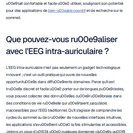
u00e9tait confortable et facile u00e0 utiliser, soulignant son potentiel 
pour des applications de 
bien-u00eatre cognitif
 et de recherche sur le 
sommeil.
Que pouvez-vous ru00e9aliser 
avec l'EEG intra-auriculaire ?
L'EEG intra-auriculaire n'est pas seulement un gadget technologique 
innovant ; c'est un outil pratique qui ouvre de nouvelles 
opportunitu00e9s dans diffu00e9rents domaines. Parce qu'il est 
tru00e8s discret et facile u00e0 porter sur de longues pu00e9riodes, 
vous pouvez collecter des donnu00e9es cu00e9ru00e9brales dans 
des conditions de vie ru00e9elle qui u00e9taient jusqu'alors 
inaccessibles pour l'EEG traditionnel. Qu'il s'agisse de comprendre les 
cycles du sommeil ou de cru00e9er de nouvelles interfaces intuitives, 
les applications s'avu00e8rent u00e0 la fois stimulantes et accessibles. 
Jetons un coup d'u0153il u00e0 quelques domaines clu00e9s ou00f9 