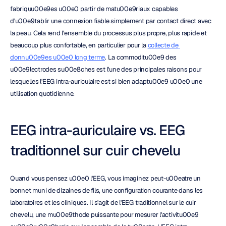
fabriquu00e9es u00e0 partir de matu00e9riaux capables 
d'u00e9tablir une connexion fiable simplement par contact direct avec 
la peau. Cela rend l'ensemble du processus plus propre, plus rapide et 
beaucoup plus confortable, en particulier pour la 
collecte de 
donnu00e9es u00e0 long terme
. La commoditu00e9 des 
u00e9lectrodes su00e8ches est l'une des principales raisons pour 
lesquelles l'EEG intra-auriculaire est si bien adaptu00e9 u00e0 une 
utilisation quotidienne.
EEG intra-auriculaire vs. EEG 
traditionnel sur cuir chevelu
Quand vous pensez u00e0 l'EEG, vous imaginez peut-u00eatre un 
bonnet muni de dizaines de fils, une configuration courante dans les 
laboratoires et les cliniques. Il s'agit de l'EEG traditionnel sur le cuir 
chevelu, une mu00e9thode puissante pour mesurer l'activitu00e9 