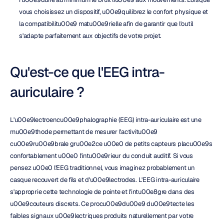
vous choisissez un dispositif, u00e9quilibrez le confort physique et 
la compatibilitu00e9 matu00e9rielle afin de garantir que l'outil 
s'adapte parfaitement aux objectifs de votre projet.
Qu'est-ce que l'EEG intra-
auriculaire ?
L'u00e9lectroencu00e9phalographie (EEG) intra-auriculaire est une 
mu00e9thode permettant de mesurer l'activitu00e9 
cu00e9ru00e9brale gru00e2ce u00e0 de petits capteurs placu00e9s 
confortablement u00e0 l'intu00e9rieur du conduit auditif. Si vous 
pensez u00e0 l'EEG traditionnel, vous imaginez probablement un 
casque recouvert de fils et d'u00e9lectrodes. L'EEG intra-auriculaire 
s'approprie cette technologie de pointe et l'intu00e8gre dans des 
u00e9couteurs discrets. Ce procu00e9du00e9 du00e9tecte les 
faibles signaux u00e9lectriques produits naturellement par votre 