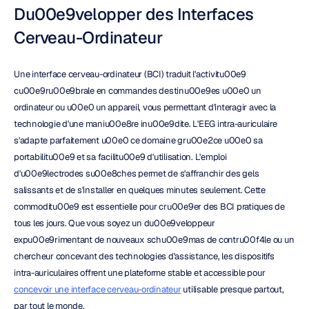
Du00e9velopper des Interfaces 
Cerveau-Ordinateur
Une interface cerveau-ordinateur (BCI) traduit l'activitu00e9 
cu00e9ru00e9brale en commandes destinu00e9es u00e0 un 
ordinateur ou u00e0 un appareil, vous permettant d'interagir avec la 
technologie d'une maniu00e8re inu00e9dite. L'EEG intra-auriculaire 
s'adapte parfaitement u00e0 ce domaine gru00e2ce u00e0 sa 
portabilitu00e9 et sa facilitu00e9 d'utilisation. L'emploi 
d'u00e9lectrodes su00e8ches permet de s'affranchir des gels 
salissants et de s'installer en quelques minutes seulement. Cette 
commoditu00e9 est essentielle pour cru00e9er des BCI pratiques de 
tous les jours. Que vous soyez un du00e9veloppeur 
expu00e9rimentant de nouveaux schu00e9mas de contru00f4le ou un 
chercheur concevant des technologies d'assistance, les dispositifs 
intra-auriculaires offrent une plateforme stable et accessible pour 
concevoir une interface cerveau-ordinateur
 utilisable presque partout, 
par tout le monde.