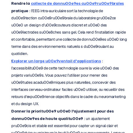
Rendre la 
collecte de donnu00e9es cu00e9ru00e9brales
pratique
 : l'EEG intra-auriculaire sort la technologie de 
du00e9tection cu00e9ru00e9brale du laboratoire gru00e2ce 
u00e0 un design d'u00e9couteurs discret et u00e0 des 
u00e9lectrodes su00e8ches sans gel. Cela rend l'installation rapide 
et confortable, permettant une collecte de donnu00e9es u00e0 long 
terme dans des environnements naturels s du00e9roulant au 
quotidien.
Explorer un large u00e9ventail d'applications
 : 
l'accessibilitu00e9 de cette technologie ouvre la voie u00e0 des 
projets variu00e9s. Vous pouvez l'utiliser pour mener des 
u00e9tudes acadu00e9miques plus naturelles, concevoir des 
interfaces cerveau-ordinateur faciles u00e0 utiliser, ou recueillir des 
retours d'expu00e9rience objectifs dans le cadre du neuromarketing 
et du design UX.
Donner la prioritu00e9 u00e0 l'ajustement pour des 
donnu00e9es de haute qualitu00e9
 : un ajustement 
pru00e9cis et stable est essentiel pour capter un signal clair et 
ru00e9duire au minimum le bruit liu00e9 aux mouvements. Lorsque 