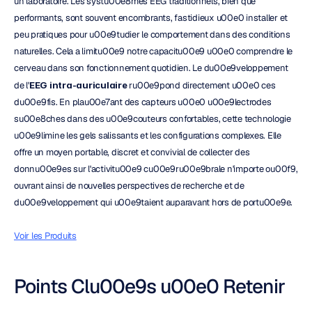
un laboratoire. Les systu00e8mes EEG traditionnels, bien que 
performants, sont souvent encombrants, fastidieux u00e0 installer et 
peu pratiques pour u00e9tudier le comportement dans des conditions 
naturelles. Cela a limitu00e9 notre capacitu00e9 u00e0 comprendre le 
cerveau dans son fonctionnement quotidien. Le du00e9veloppement 
de l'
EEG intra-auriculaire
 ru00e9pond directement u00e0 ces 
du00e9fis. En plau00e7ant des capteurs u00e0 u00e9lectrodes 
su00e8ches dans des u00e9couteurs confortables, cette technologie 
u00e9limine les gels salissants et les configurations complexes. Elle 
offre un moyen portable, discret et convivial de collecter des 
donnu00e9es sur l'activitu00e9 cu00e9ru00e9brale n'importe ou00f9, 
ouvrant ainsi de nouvelles perspectives de recherche et de 
du00e9veloppement qui u00e9taient auparavant hors de portu00e9e.
Voir les Produits
Points Clu00e9s u00e0 Retenir