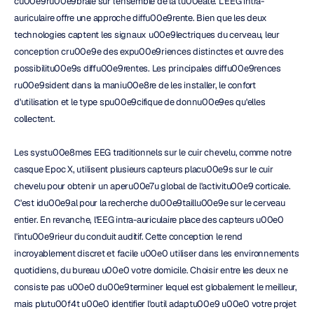
cu00e9ru00e9brale sur l'ensemble de la tu00eate. L'EEG intra-
auriculaire offre une approche diffu00e9rente. Bien que les deux 
technologies captent les signaux u00e9lectriques du cerveau, leur 
conception cru00e9e des expu00e9riences distinctes et ouvre des 
possibilitu00e9s diffu00e9rentes. Les principales diffu00e9rences 
ru00e9sident dans la maniu00e8re de les installer, le confort 
d'utilisation et le type spu00e9cifique de donnu00e9es qu'elles 
collectent.
Les systu00e8mes EEG traditionnels sur le cuir chevelu, comme notre 
casque Epoc X, utilisent plusieurs capteurs placu00e9s sur le cuir 
chevelu pour obtenir un aperu00e7u global de l'activitu00e9 corticale. 
C'est idu00e9al pour la recherche du00e9taillu00e9e sur le cerveau 
entier. En revanche, l'EEG intra-auriculaire place des capteurs u00e0 
l'intu00e9rieur du conduit auditif. Cette conception le rend 
incroyablement discret et facile u00e0 utiliser dans les environnements 
quotidiens, du bureau u00e0 votre domicile. Choisir entre les deux ne 
consiste pas u00e0 du00e9terminer lequel est globalement le meilleur, 
mais plutu00f4t u00e0 identifier l'outil adaptu00e9 u00e0 votre projet 