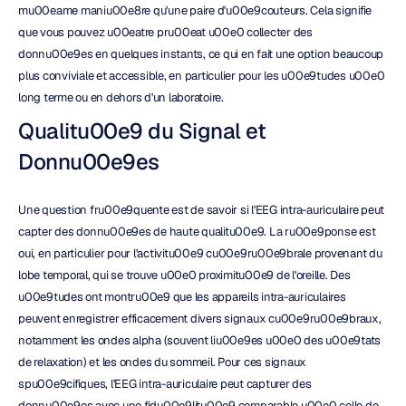
mu00eame maniu00e8re qu'une paire d'u00e9couteurs. Cela signifie 
que vous pouvez u00eatre pru00eat u00e0 collecter des 
donnu00e9es en quelques instants, ce qui en fait une option beaucoup 
plus conviviale et accessible, en particulier pour les u00e9tudes u00e0 
long terme ou en dehors d'un laboratoire.
Qualitu00e9 du Signal et 
Donnu00e9es
Une question fru00e9quente est de savoir si l'EEG intra-auriculaire peut 
capter des donnu00e9es de haute qualitu00e9. La ru00e9ponse est 
oui, en particulier pour l'activitu00e9 cu00e9ru00e9brale provenant du 
lobe temporal, qui se trouve u00e0 proximitu00e9 de l'oreille. Des 
u00e9tudes ont montru00e9 que les appareils intra-auriculaires 
peuvent enregistrer efficacement divers signaux cu00e9ru00e9braux, 
notamment les ondes alpha (souvent liu00e9es u00e0 des u00e9tats 
de relaxation) et les ondes du sommeil. Pour ces signaux 
spu00e9cifiques, l'EEG intra-auriculaire peut capturer des 
donnu00e9es avec une fidu00e9litu00e9 comparable u00e0 celle de 