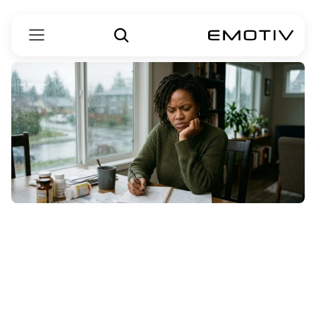
داروهای
زوال
عقل
که
باید
از
آنها
پرهیز
کرد