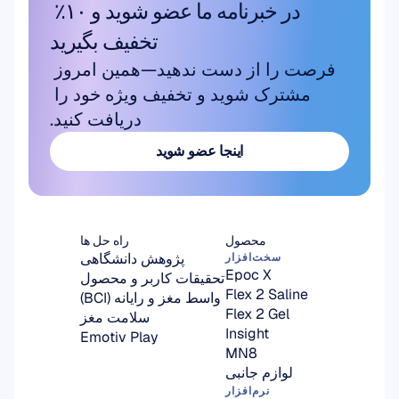
در خبرنامه ما عضو شوید و ۱۰٪ 
تخفیف بگیرید
فرصت را از دست ندهید—همین امروز 
مشترک شوید و تخفیف ویژه خود را 
دریافت کنید.
اینجا عضو شوید
اینجا عضو شوید
محصول
راه حل ها
پژوهش دانشگاهی
سخت‌افزار
Epoc X
تحقیقات کاربر و محصول
Flex 2 Saline
واسط مغز و رایانه (BCI)
Flex 2 Gel
سلامت مغز
Insight
Emotiv Play
MN8
لوازم جانبی
نرم‌افزار