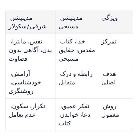
ویژگی
مدیتیشن 
مدیتیشن 
مسیحی
شرقی/سکولار
تمرکز
خدا، کتاب 
نفس، مانترا، 
مقدس، حقایق 
بدن، آگاهی بدون 
مسیحی
قضاوت
هدف 
رابطه و درک 
آرامش، 
اصلی
متقابل
خودشناسی، 
روشنگری
روش 
تفکر عمیق، 
تکرار، سکون، 
معمول
دعا، خواندن 
عدم تعامل
کتاب