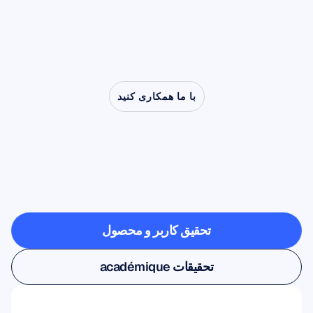
با ما همکاری کنید
ببینید
وقتی
عصب‌شناسی
از
آزمایشگاه
خارج
می‌شود
چه
چیزهایی
ممکن
است
تحقیق کاربر و محصول
تحقیق کاربر و محصول
تحقیقات académique
تحقیقات académique