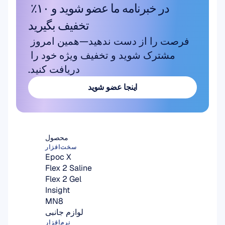
در خبرنامه ما عضو شوید و ۱۰٪ 
تخفیف بگیرید
فرصت را از دست ندهید—همین امروز 
مشترک شوید و تخفیف ویژه خود را 
دریافت کنید.
اینجا عضو شوید
اینجا عضو شوید
محصول
سخت‌افزار
Epoc X
Flex 2 Saline
Flex 2 Gel
Insight
MN8
لوازم جانبی
نرم‌افزار