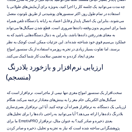
چه مدت می‌توانید یک جلسه کار را اجرا کنید، به‌ویژه برای آزمایش‌های طولانی یا 
استفاده در تمام طول روز. اکثر سنسورهای پوشیدنی از طریق بلوتوث متصل 
می‌شوند، بنابراین یک اتصال پایدار و قابل اعتماد به رایانه یا دستگاه تلفن همراه 
شما برای استریم بدون وقفه داده‌ها ضروری است. قطع شدن سیگنال‌ها می‌تواند 
به معنای هدر رفتن داده‌ها باشد، بنابراین به دنبال دستگاه‌هایی باشید که به 
عملکرد بی‌سیم قویِ خود شناخته شده‌اند. این جزئیات ممکن است کوچک به نظر 
برسند، اما تفاوت بسیار زیادی در تجربه روزمره استفاده از یک سنسور امواج 
مغزی ایجاد کرده و به تضمین سلامت کار شما کمک می‌کنند.
ارزیابی نرم‌افزار و بازخورد بلادرنگ 
(منسجم)
سخت‌افزار یک سنسور امواج مغزی تنها نیمی از ماجراست. نرم‌افزار است که 
سیگنال‌های الکتریکی خام مغز را به بینش‌های معنادار ترجمه می‌کند. هنگام 
ارزیابی یک دستگاه، به نرم‌افزار همراه آن توجه کنید. آیا این نرم‌افزار بصری‌سازی 
بلادرنگ داده‌ها را ارائه می‌دهد؟ آیا می‌توانید به راحتی داده‌ها را برای تحلیل‌های 
بعدی ذخیره و صادر کنید؟ به عنوان مثال، نرم‌افزار EmotivPRO ما برای 
پژوهشگرانی ساخته شده است که نیاز به تجزیه و تحلیل، ذخیره و صادر کردن 