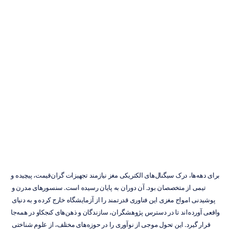
سنسور
پوشیدنی
امواج
مغزی:
راهنمای
جامع
دونگ
تران
به‌روزرسانی
در
۱۳
آذر
۱۴۰۴
برای دهه‌ها، درک سیگنال‌های الکتریکی مغز نیازمند تجهیزات گران‌قیمت، پیچیده و 
تیمی از متخصصان بود. آن دوران به پایان رسیده است. سنسورهای مدرن و 
پوشیدنی امواج مغزی این فناوری قدرتمند را از آزمایشگاه خارج کرده و به دنیای 
واقعی آورده‌اند تا در دسترس پژوهشگران، سازندگان و ذهن‌های کنجکاو در همه‌جا 
قرار گیرد. این تحول موجی از نوآوری را در حوزه‌های مختلف، از علوم شناختی 