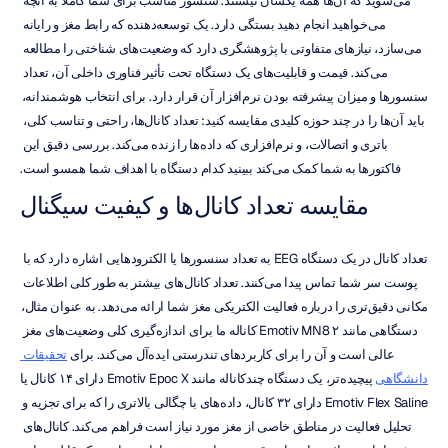
می‌شوید که آن‌ها همه یکسان نیستند. سنسور مناسب برای شما کاملاً به آنچه 
می‌خواهید انجام دهید بستگی دارد. یک توسعه‌دهنده که رابط مغز و رایانه 
می‌سازد، نیازهای متفاوتی با پژوهشگری دارد که وضعیت‌های شناختی را مطالعه 
می‌کند. قیمت و قابلیت‌های یک دستگاه تحت تأثیر فناوری داخلی آن، تعداد 
سنسورها و میزان پیشرفته بودن نرم‌افزار آن قرار دارد. برای انتخاب هوشمندانه، 
باید آن‌ها را در چند حوزه کلیدی مقایسه کنید: تعداد کانال‌ها، راحتی و تناسب کلی، 
باتری و اتصالات، و نرم‌افزاری که داده‌ها را زنده می‌کند. بررسی دقیق این 
فاکتورها به شما کمک می‌کند ببینید کدام دستگاه با اهداف شما همسو است.
مقایسه تعداد کانال‌ها و کیفیت سیگنال
تعداد کانال در یک دستگاه EEG به تعداد سنسورها یا الکترودهایی اشاره دارد که با 
پوست سر شما تماس پیدا می‌کنند. تعداد کانال‌های بیشتر به طور کلی اطلاعات 
مکانی دقیق‌تری را درباره فعالیت الکتریکی مغز شما ارائه می‌دهد. به عنوان مثال، 
دستگاهی مانند Emotiv MN8 ۲ کاناله ما برای اندازه‌گیری کلی وضعیت‌های مغز 
عالی است و آن را برای کاربردهای تندرستی ایده‌آل می‌کند. برای 
تحقیقات 
دانشگاهی
 پیچیده‌تر، یک دستگاه چندکاناله مانند Emotiv Epoc X دارای ۱۴ کانال یا 
Emotiv Flex Saline دارای ۳۲ کانال، داده‌های با چگالی بالاتری را که برای تجزیه و 
تحلیل فعالیت در مناطق خاصی از مغز مورد نیاز است فراهم می‌کند. کانال‌های 