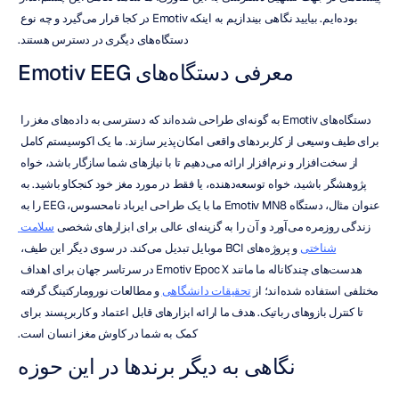
بوده‌ایم. بیایید نگاهی بیندازیم به اینکه Emotiv در کجا قرار می‌گیرد و چه نوع 
دستگاه‌های دیگری در دسترس هستند.
معرفی دستگاه‌های Emotiv EEG
دستگاه‌های Emotiv به گونه‌ای طراحی شده‌اند که دسترسی به داده‌های مغز را 
برای طیف وسیعی از کاربردهای واقعی امکان‌پذیر سازند. ما یک اکوسیستم کامل 
از سخت‌افزار و نرم‌افزار ارائه می‌دهیم تا با نیازهای شما سازگار باشد، خواه 
پژوهشگر باشید، خواه توسعه‌دهنده، یا فقط در مورد مغز خود کنجکاو باشید. به 
عنوان مثال، دستگاه Emotiv MN8 ما با یک طراحی ایرباد نامحسوس، EEG را به 
زندگی روزمره می‌آورد و آن را به گزینه‌ای عالی برای ابزارهای شخصی 
سلامت 
شناختی
 و پروژه‌های BCI موبایل تبدیل می‌کند. در سوی دیگر این طیف، 
هدست‌های چندکاناله ما مانند Emotiv Epoc X در سرتاسر جهان برای اهداف 
مختلفی استفاده شده‌اند؛ از 
تحقیقات دانشگاهی
 و مطالعات نورومارکتینگ گرفته 
تا کنترل بازوهای رباتیک. هدف ما ارائه ابزارهای قابل اعتماد و کاربرپسند برای 
کمک به شما در کاوش مغز انسان است.
نگاهی به دیگر برندها در این حوزه