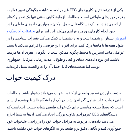
یکی از قدرتمندترین کاربردهای EEG غیرمزاحم، مشاهده چگونگی تغییر فعالیت 
مغز در دوره‌های طولانی است. مطالعات آزمایشگاهی سنتی تنها یک تصویر کوتاه 
ارائه می‌دهند، اما یک دستگاه قابل حمل امکان جمع‌آوری داده‌های طولی را در 
حین انجام کارهای روزمره فراهم می‌کند. این امر برای 
تحقیقات آکادمیک و 
آموزش
 بسیار ارزشمند است و به دانشمندان کمک می‌کند تغییرات شناختی را در 
طول هفته‌ها یا ماه‌ها درک کنند. برای افراد، این فرصتی را فراهم می‌کند تا ببینند 
عواملی مانند استرس یا محیط چگونه ممکن است با الگوهای مغزی آن‌ها مرتبط 
باشند. این نوع داده‌های دنیای واقعی و طولانی‌مدت زمانی غیرقابل جمع‌آوری 
بودند، اما هدست‌های قابل حمل آن را به واقعیت تبدیل کرده‌اند.
درک کیفیت خواب
به دست آوردن تصویر واضحی از کیفیت خواب می‌تواند دشوار باشد. مطالعات 
بالینی خواب اغلب شامل گذراندن شب در یک آزمایشگاه ناآشنا پوشیده از سیم 
است که دقیقاً نسخه مناسبی برای یک خواب طبیعی شبانه نیست. اینجاست که 
دستگاه‌های EEG غیرمزاحم تفاوت بزرگی ایجاد می‌کنند. آن‌ها به شما اجازه 
می‌دهند داده‌های مربوط به مراحل خواب خود را در راحتی تختخواب خود 
جمع‌آوری کنید و نگاهی دقیق‌تر و طبیعی‌تر به الگوهای خواب خود داشته باشید. 