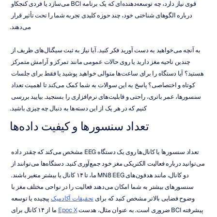
قوی نیاز دارد، چه توسعه‌دهنده‌ای که یک برنامه BCI می‌سازد یا فردی کنجکاو 
درباره الگوهای شناختی خود، چند حوزه کلیدی تجربه شما را تحت تأثیر قرار 
می‌دهند.
به آنچه می‌خواهید به دست آورید فکر کنید. آیا نیاز به ثبت سیگنال‌های ظریف از 
چندین ناحیه مغز دارید یا روی حالات عمومی مانند تمرکز و آرامش متمرکز 
هستید؟ آیا دستگاه را برای ساعت‌ها متوالی خواهید پوشید یا فقط برای جلسات 
کوتاه و اختصاصی؟ پاسخ به این سوالات به شما کمک می‌کند تا اهمیت تعداد 
سنسورها، عمر باتری، راحتی و قابلیت‌های نرم‌افزاری را بسنجید. بیایید بررسی 
کنیم که در هر یک از این دسته‌ها به دنبال چه چیزی باشید.
تعداد سنسورها و کیفیت داده‌ها
تعداد سنسورها یا کانال‌ها روی یک دستگاه EEG مشخص می‌کند که چقدر داده 
می‌توانید درباره فعالیت الکتریکی مغز خود جمع‌آوری کنید. دستگاه‌ها می‌توانند از 
دو کانال، مانند هدفون‌های MN8 EEG ما، تا ۱۴ کانال یا بیشتر متغیر باشند. 
سنسورهای بیشتر به شما امکان می‌دهند فعالیت را در نواحی مختلف مغز با 
وضوح فضایی بالاتر مشخص کنید که برای 
تحقیقات آکادمیک
 پیچیده یا توسعه 
پیشرفته BCI ضروری است. به عنوان مثال، هدست 
Epoc X
 ما از ۱۴ کانال برای 