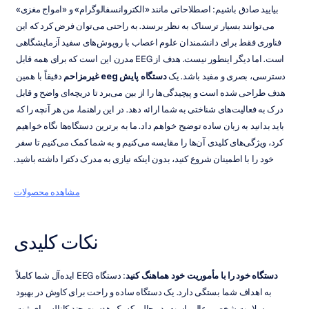
بیایید صادق باشیم: اصطلاحاتی مانند «الکتروانسفالوگرام» و «امواج مغزی» 
می‌توانند بسیار ترسناک به نظر برسند. به راحتی می‌توان فرض کرد که این 
فناوری فقط برای دانشمندان علوم اعصاب با روپوش‌های سفید آزمایشگاهی 
است. اما دیگر اینطور نیست. هدف از EEG مدرن این است که برای همه قابل 
دسترسی، بصری و مفید باشد. یک 
دستگاه پایش eeg غیرمزاحم
 دقیقاً با همین 
هدف طراحی شده است و پیچیدگی‌ها را از بین می‌برد تا دریچه‌ای واضح و قابل 
درک به فعالیت‌های شناختی به شما ارائه دهد. در این راهنما، من هر آنچه را که 
باید بدانید به زبان ساده توضیح خواهم داد. ما به برترین دستگاه‌ها نگاه خواهیم 
کرد، ویژگی‌های کلیدی آن‌ها را مقایسه می‌کنیم و به شما کمک می‌کنیم تا سفر 
خود را با اطمینان شروع کنید، بدون اینکه نیازی به مدرک دکترا داشته باشید.
مشاهده محصولات
نکات کلیدی
دستگاه خود را با مأموریت خود هماهنگ کنید
: دستگاه EEG ایده‌آل شما کاملاً 
به اهداف شما بستگی دارد. یک دستگاه ساده و راحت برای کاوش در بهبود 
سلامت شخصی عالی است، در حالی که یک هدست چند کاناله برای ثبت 