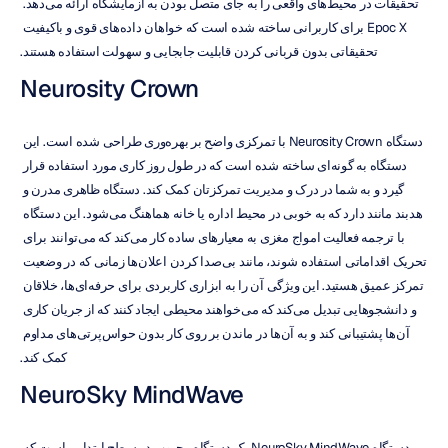
تحقیقات در محیط‌های واقعی را به جای متصل بودن به آزمایشگاه ارائه می‌دهد. 
Epoc X برای کاربرانی ساخته شده است که خواهان داده‌های قوی و باکیفیت 
تحقیقاتی بدون قربانی کردن قابلیت جابجایی و سهولت استفاده هستند.
Neurosity Crown
دستگاه Neurosity Crown با تمرکزی واضح بر بهره‌وری طراحی شده است. این 
دستگاه به گونه‌ای ساخته شده است که در طول روز کاری مورد استفاده قرار 
گیرد و به شما در درک و مدیریت تمرکزتان کمک کند. دستگاه ظاهری مدرن و 
هدبند مانند دارد که به خوبی در محیط اداره یا خانه هماهنگ می‌شود. این دستگاه 
با ترجمه فعالیت امواج مغزی به معیارهای ساده کار می‌کند که می‌توانند برای 
تحریک اقداماتی استفاده شوند، مانند بی‌صدا کردن اعلان‌ها زمانی که در وضعیت 
تمرکز عمیق هستید. این ویژگی آن را به ابزاری کاربردی برای حرفه‌ای‌ها، خلاقان 
و دانشجوهایی تبدیل می‌کند که می‌خواهند محیطی ایجاد کنند که از جریان کاری 
آن‌ها پشتیبانی کند و به آن‌ها در ماندن بر روی کار بدون حواس‌پرتی‌های مداوم 
کمک کند.
NeuroSky MindWave
دستگاه NeuroSky MindWave یک دستگاه محبوب در سطح ابتدایی است که 