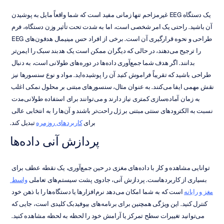
یک دستگاه EEG غیرمزاحم تنها زمانی مفید است که شما واقعاً مایل به پوشیدن 
آن باشید. راحتی یک امر شخصی است، اما به شدت تحت تأثیر وزن دستگاه، فرم 
طراحی و نحوه قرارگیری آن است. برخی از افراد حس مینیمال هدفون‌های EEG 
را ترجیح می‌دهند، در حالی که دیگران ممکن است یک هدبند سبک را ایمن‌تر 
بدانند. اگر هدف شما جمع‌آوری داده‌ها در دوره‌های طولانی است، به دنبال 
طراحی باشید که تقریباً فراموش کنید آن را پوشیده‌اید. مواد و نوع سنسورها نیز 
نقش مهمی ایفا می‌کنند. به عنوان مثال، سنسورهای مبتنی بر محلول نمکی اغلب 
به زمان آماده‌سازی کمتری نیاز دارند و می‌توانند برای استفاده طولانی‌مدت 
نسبت به الکترودهای سنتی مبتنی بر ژل راحت‌تر باشند و آن‌ها را به انتخابی عالی 
برای 
کاربردهای روزمره
 تبدیل کند.
پردازش آنی داده‌ها
توانایی مشاهده و کار با داده‌های مغزی در حین جمع‌آوری، یک نقطه عطف برای 
بسیاری از کاربردهاست. پردازش آنی، جادوی پشت سیستم‌های تعاملی 
واسط 
مغز و رایانه
 است که به شما امکان می‌دهد نرم‌افزارها یا دستگاه‌ها را با ذهن خود 
کنترل کنید. این ویژگی همچنین برای برنامه‌های بیوفیدبک کلیدی است، جایی که 
می‌توانید تغییرات سطح تمرکز یا آرامش خود را لحظه به لحظه مشاهده کنید. 