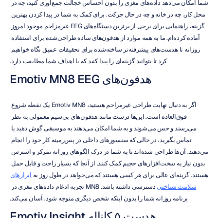
شما امکان می‌دهد داده‌های مغزی را بدون احساس خجالت جمع‌آوری کنید، چه در 
محل کار، چه در خانه و چه در حال حرکت. برای کمک به شما در پیدا کردن بهترین 
گزینه، راهنمایی برای برخی از برترین دستگاه‌های EEG غیرمزاحم موجود امروز 
آماده کرده‌ام. ما به همه موارد از هدفون‌های ساده طراحی‌شده برای استفاده 
روزانه تا هدست‌های پیشرفته‌تر ساخته‌شده برای تحقیقات عمیق نگاه خواهیم 
کرد تا بتوانید گزینه‌ای را پیدا کنید که با اهداف شما مطابقت دارد.
هدفون‌های Emotiv MN8 EEG
اگر به دنبال نهایت طراحی غیرمزاحم هستید، Emotiv MN8 یک نقطه شروع 
فوق‌العاده است. این‌ها درست مانند هدفون‌های بی‌سیم معمولی به نظر 
می‌رسند و حس می‌شوند و به شما امکان می‌دهند به موسیقی گوش دهید یا 
تماس بگیرید، در حالی که سنسورهای داخلی در پس‌زمینه کار خود را انجام 
می‌دهند. آن‌ها طراحی شده‌اند تا به شما در درک الگوهای روزانه تمرکز و استرس 
بدون نیاز به سخت‌افزارهای حجیم کمک کنند. از آنجا که بسیار راحت و قابل حمل 
هستند، گزینه‌ای عالی برای هر کسی هستند که می‌خواهد در طول روز به 
ابزارهای 
سلامت شناختی
 دسترسی داشته باشد. MN8 تجربه ادغام داده‌های مغزی در 
برنامه روزانه شما را بدون اینکه شخص دیگری متوجه شود، آسان می‌کند.
هدست ۵ کاناله Emotiv Insight