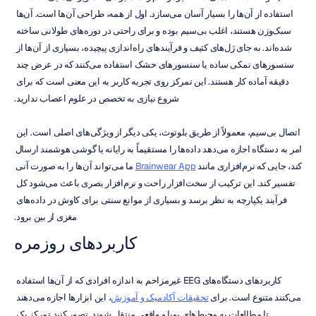
استفاده از آن‌ها را بسیار آسان می‌سازد. اول از همه، طراحی آن‌ها است. آن‌ها 
سبک‌وزن هستند، اغلب بی‌سیم بوده و برای راحتی در دوره‌های طولانی ساخته 
شده‌اند. به جای ژل‌های کثیف و فرآیندهای راه‌اندازی پیچیده، بسیاری از آن‌ها از 
سنسورهای نمکی ساده یا سنسورهای خشک استفاده می‌کنند که در عرض چند 
دقیقه آماده کار هستند. این تمرکز روی تجربه کاربر به این معنی است که برای 
شروع نیازی به تخصص در علوم اعصاب ندارید.
اتصال بی‌سیم، معمولاً از طریق بلوتوث، یکی دیگر از ویژگی‌های اصلی است. این 
امر به دستگاه اجازه می‌دهد داده‌ها را مستقیماً به رایانه یا گوشی هوشمند ارسال 
کند، جایی که نرم‌افزاری مانند 
Brainwear App
 ما می‌تواند آن‌ها را به صورت آنی 
تفسیر کند. این ترکیب از سخت‌افزار راحت و نرم‌افزار بصری باعث می‌شود کل 
فرآیند یکپارچه به نظر برسد و بسیاری از موانع سنتی برای کاوش در داده‌های 
مغزی از بین برود.
کاربردهای روزمره
کاربردهای دستگاه‌های EEG غیرمزاحم به اندازه افرادی که از آن‌ها استفاده 
می‌کنند متنوع است. برای 
تحقیقات آکادمیک و آموزش
، این ابزارها اجازه می‌دهند 
تا مطالعات به محیط‌های پویا و واقعی منتقل شوند. تصور کنید تمرکز یک 