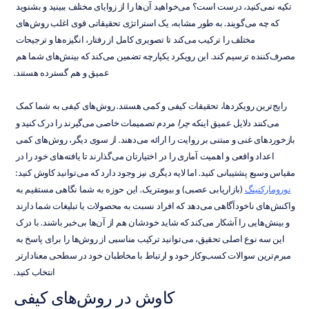
تکیه نمی‌کنید، درست است؟ می‌خواهید آن‌ها را از زوایای مختلف ببینید و بشنوید 
که چه می‌گویند. به طور مشابه، یک استراتژی تحقیقاتی قوی اغلب روش‌های 
مختلف را ترکیب می‌کند تا تصویری کامل از رفتار، انگیزه‌ها و ترجیحات 
مصرف‌کننده ترسیم کند. این رویکرد یکپارچه تضمین می‌کند که بینش‌های شما هم 
عمیق و هم گسترده هستند.
رایج‌ترین رویکردها، تحقیقات کیفی و کمی هستند. روش‌های کیفی به شما کمک 
می‌کنند دلایل عمیق اینکه 
چرا
 مردم تصمیمات خاصی می‌گیرند را درک کنید و 
بازخوردهای غنی و مبتنی بر روایت را ارائه می‌دهند. از سوی دیگر، روش‌های کمی 
اعداد واقعی و اهمیت آماری را در اختیارتان می‌گذارند تا یافته‌های خود را در 
مقیاس وسیع پشتیبانی کنید. اما لایه دیگری نیز وجود دارد که می‌توانید کاوش کنید: 
نورومارکتینگ
 (بازاریابی عصبی) و بیومتریک. این حوزه به شما نگاهی مستقیم به 
واکنش‌های ناخودآگاهی می‌دهد که افراد نسبت به محصولات یا تبلیغات شما دارند 
و بینش‌هایی را آشکار می‌کند که شاید خودشان هم از آن‌ها بی‌خبر باشند. با درک 
این سه نوع اصلی تحقیق، می‌توانید ترکیب مناسبی از روش‌ها را برای پاسخ به 
مبرم‌ترین سوالات کسب‌وکار خود و ارتباط با مخاطبان خود در سطحی معنادارتر 
انتخاب کنید.
کاوش در روش‌های کیفی