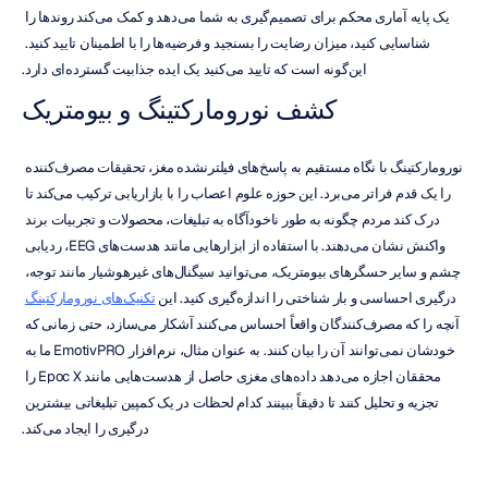
یک پایه آماری محکم برای تصمیم‌گیری به شما می‌دهد و کمک می‌کند روندها را 
شناسایی کنید، میزان رضایت را بسنجید و فرضیه‌ها را با اطمینان تایید کنید. 
این‌گونه است که تایید می‌کنید یک ایده جذابیت گسترده‌ای دارد.
کشف نورومارکتینگ و بیومتریک
نورومارکتینگ با نگاه مستقیم به پاسخ‌های فیلترنشده مغز، تحقیقات مصرف‌کننده 
را یک قدم فراتر می‌برد. این حوزه علوم اعصاب را با بازاریابی ترکیب می‌کند تا 
درک کند مردم چگونه به طور ناخودآگاه به تبلیغات، محصولات و تجربیات برند 
واکنش نشان می‌دهند. با استفاده از ابزارهایی مانند هدست‌های EEG، ردیابی 
چشم و سایر حسگرهای بیومتریک، می‌توانید سیگنال‌های غیرهوشیار مانند توجه، 
درگیری احساسی و بار شناختی را اندازه‌گیری کنید. این 
تکنیک‌های نورومارکتینگ
آنچه را که مصرف‌کنندگان واقعاً احساس می‌کنند آشکار می‌سازد، حتی زمانی که 
خودشان نمی‌توانند آن را بیان کنند. به عنوان مثال، نرم‌افزار EmotivPRO ما به 
محققان اجازه می‌دهد داده‌های مغزی حاصل از هدست‌هایی مانند Epoc X را 
تجزیه و تحلیل کنند تا دقیقاً ببینند کدام لحظات در یک کمپین تبلیغاتی بیشترین 
درگیری را ایجاد می‌کند.