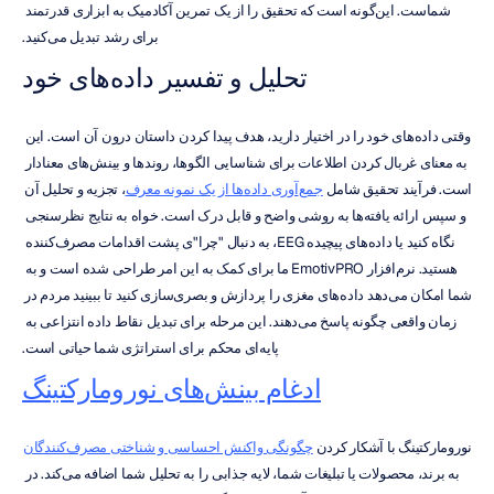
شماست. این‌گونه است که تحقیق را از یک تمرین آکادمیک به ابزاری قدرتمند 
برای رشد تبدیل می‌کنید.
تحلیل و تفسیر داده‌های خود
وقتی داده‌های خود را در اختیار دارید، هدف پیدا کردن داستان درون آن است. این 
به معنای غربال کردن اطلاعات برای شناسایی الگوها، روندها و بینش‌های معنادار 
است. فرآیند تحقیق شامل 
جمع‌آوری داده‌ها از یک نمونه معرف
، تجزیه و تحلیل آن 
و سپس ارائه یافته‌ها به روشی واضح و قابل درک است. خواه به نتایج نظرسنجی 
نگاه کنید یا داده‌های پیچیده EEG، به دنبال "چرا"ی پشت اقدامات مصرف‌کننده 
هستید. نرم‌افزار EmotivPRO ما برای کمک به این امر طراحی شده است و به 
شما امکان می‌دهد داده‌های مغزی را پردازش و بصری‌سازی کنید تا ببینید مردم در 
زمان واقعی چگونه پاسخ می‌دهند. این مرحله برای تبدیل نقاط داده انتزاعی به 
پایه‌ای محکم برای استراتژی شما حیاتی است.
ادغام بینش‌های نورومارکتینگ
نورومارکتینگ با آشکار کردن 
چگونگی واکنش احساسی و شناختی مصرف‌کنندگان
به برند، محصولات یا تبلیغات شما، لایه جذابی را به تحلیل شما اضافه می‌کند. در 