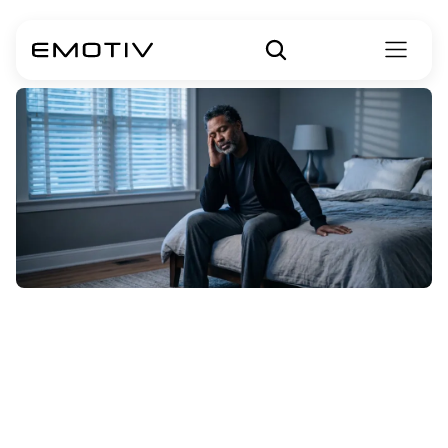
¿Qué
es
la
migraña
vestibular?