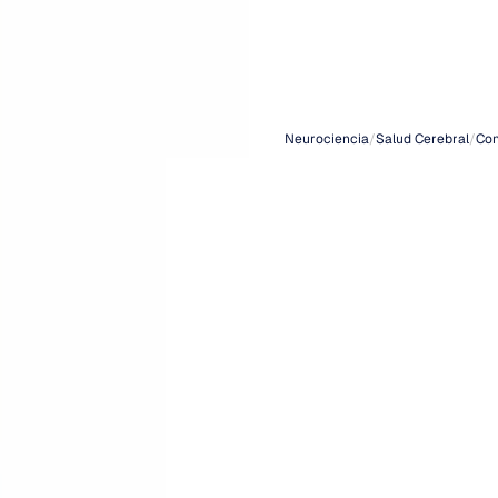
las
on
cerebr
Neurociencia
/
Salud Cerebral
/
Con