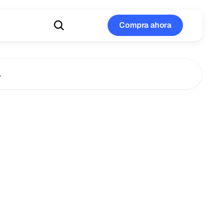
Compra ahora
Compra ahora
…
el
trabajo
de
ación
hwork)
afecta