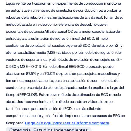
luego veinte participaron en un experimento de conducción monótona 
en autopista en un entorno de simulador de conducción para probar la 
robustez de la relación lineal en aplicaciones de la vida real. Tomando el 
método basado en video como referencia, se descubrió que el 
porcentaje de potencia Alfa del canal O2 es la mejor característica de 
entrada para la estimación de regresión lineal del ECD. El mejor 
coeficiente de correlación al cuadrado general (SCC, denotado por r2) y 
el error cuadrático medio (MSE) validado por el modelo de regresión de 
vectores de soporte lineal y el método de exclusión de un sujeto es r2 = 
0.930 y MSE = 0.013. El modelo lineal EEG-ECD propuesto puede 
alcanzar un 87.5% y un 70.0% de precisión para sujetos masculinos y 
femeninos, respectivamente, para una aplicación de somnolencia del 
conductor, porcentaje de cierre de párpados sobre la pupila a lo largo del 
tiempo (PERCLOS). Este nuevo método de estimación de ECD no solo 
aborda los inconvenientes del método basado en video, sino que 
también hace que la estimación de ECD sea más eficiente 
computacionalmente y más fácil de implementar en sensores de EEG en 
tiempo real.
Haga clic aquí para leer el informe completo
Categoría_Estudios Independientes