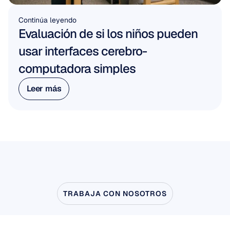
Continúa leyendo
Evaluación de si los niños pueden 
usar interfaces cerebro-
computadora simples
Leer más
Leer más
TRABAJA CON NOSOTROS
Vea
lo
que
es
posible