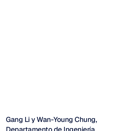
sensores
EEG
y
su
aplicación
en
la
detección
de
la
somnolencia
del
conductor
Nuri
Djavit
Actualizado
el
12
sept
2014
Gang Li y Wan-Young Chung, 
Departamento de Ingeniería 