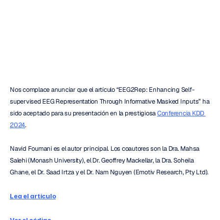
de
datos
de
EEG
H.B.
Duran
Actualizado
el
22
jul
2024
Nos complace anunciar que el artículo “EEG2Rep: Enhancing Self-
supervised EEG Representation Through Informative Masked Inputs” ha 
sido aceptado para su presentación en la prestigiosa 
Conferencia KDD 
2024
.
Navid Foumani es el autor principal. Los coautores son la Dra. Mahsa 
Salehi (Monash University), el Dr. Geoffrey Mackellar, la Dra. Soheila 
Ghane, el Dr. Saad Irtza y el Dr. Nam Nguyen (Emotiv Research, Pty Ltd).
Lea el artículo