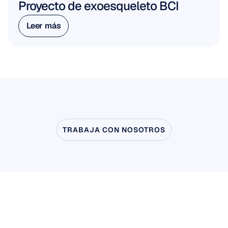
Proyecto de exoesqueleto BCI
Leer más
Leer más
TRABAJA CON NOSOTROS
Vea
lo
que
es
posible
cuando
la
neurociencia
sale
del
laboratorio
Investigación de usuarios y productos