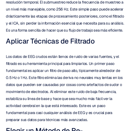
resolución temporal. El submuestreo reduce la frecuencia de muestreo a 
un nivel más manejable, como 256 Hz. Este simple paso puede acelerar 
drásticamente las etapas de procesamiento posteriores, como el filtrado 
y el ICA, sin perder la información esencial que necesita para su análisis. 
Es una forma sencilla de hacer que su flujo de trabajo sea más eficiente.
Aplicar Técnicas de Filtrado
Los datos de EEG crudos están llenos de ruido de varias fuentes, y el 
filtrado es su herramienta principal para limpiarlos. Un primer paso 
fundamental es aplicar un filtro de paso alto, típicamente alrededor de 
0.5 Hz o 1 Hz. Este filtro elimina las deriva no neurales muy lentas en los 
datos que pueden ser causadas por cosas como artefactos de sudor o 
movimiento de electrodos. Al eliminar este ruido de baja frecuencia, 
estabiliza su línea de base y hace que sea mucho más fácil ver la 
actividad cerebral en la que está interesado. Este es un paso 
fundamental para casi cualquier análisis de EEG y es crucial para 
preparar sus datos para técnicas más avanzadas.
Elegir un Método de Re-