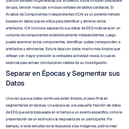
que son señales no generadas por el cerebro. Estos incluyen parpadeos 
de ojos, tensión muscular e incluso señales de latidos cardíacos. El 
Análisis de Componentes Independientes (ICA) es un potente método 
basado en datos que se utiliza para identificar y eliminar estos 
artefactos. ICA funciona separando sus datos de EEG multicanal en un 
conjunto de componentes estadísticamente independientes. Luego 
puede examinar estos componentes, identificar cuáles corresponden a 
artefactos y eliminarlos. Esto le deja con datos mucho más limpios que 
reflejan con mayor precisión la verdadera actividad neural, lo cual es 
esencial para extraer conclusiones válidas de su investigación.
Separar en Épocas y Segmentar sus 
Datos
Una vez que sus datos continuos están limpios, el paso final es 
segmentarlos en épocas. Una época es una pequeña fracción de datos 
de EEG que está bloqueada en el tiempo a un evento específico, como la 
presentación de un estímulo o la respuesta de un participante. Por 
ejemplo, si está estudiando la respuesta a las imágenes, podría crear 