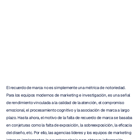
medir
la
memoria
y
el
compromiso
de
la
audiencia
H.B.
Duran
Actualizado
el
8
may
2026
El recuerdo de marca no es simplemente una métrica de notoriedad. 
Para los equipos modernos de marketing e investigación, es una señal 
de rendimiento vinculada a la calidad de la atención, el compromiso 
emocional, el procesamiento cognitivo y la asociación de marca a largo 
plazo. Hasta ahora, el motivo de la falta de recuerdo de marca se basaba 
en conjeturas como la falta de exposición, la sobreexposición, la eficacia 
del diseño, etc. Por ello, las agencias líderes y los equipos de marketing 