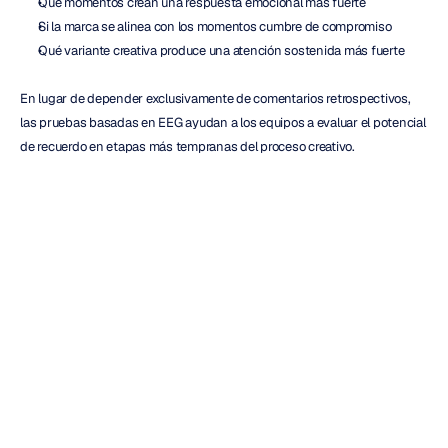
Qué momentos crean una respuesta emocional más fuerte
Si la marca se alinea con los momentos cumbre de compromiso
Qué variante creativa produce una atención sostenida más fuerte
En lugar de depender exclusivamente de comentarios retrospectivos, 
las pruebas basadas en EEG ayudan a los equipos a evaluar el potencial 
de recuerdo en etapas más tempranas del proceso creativo.
El recuerdo de marca a través de 
las experiencias digitales
El recuerdo de marca se moldea cada vez más a través de puntos de 
contacto digitales interconectados, en lugar de anuncios aislados.
Las asociaciones de memoria pueden desarrollarse mediante la 
exposición a la publicidad, campañas en redes sociales, páginas de 
productos, colaboraciones con creadores, interacciones con el embalaje, 