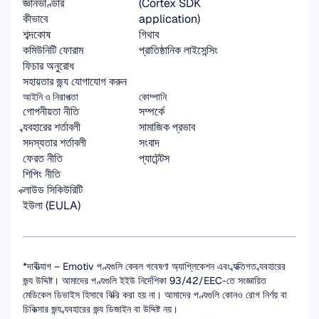
জ্ঞানভাণ্ডার
(Cortex SDK 
কীভাবে
application)
শব্দকোষ
গিথাব
কমিউনিটি ফোরাম
প্রাতিষ্ঠানিক লাইসেন্সিং
ফিচার অনুরোধ
সহায়তার জন্য যোগাযোগ করুন
আইনি ও নিরাপত্তা
কোম্পানি
গোপনীয়তা নীতি
সম্পর্কে
ব্যবহারের শর্তাবলী
সামাজিক প্রভাব
সদস্যতার শর্তাবলী
সংবাদ
ফেরত নীতি
প্যাটেন্টস
শিপিং নীতি
ক্লাউড সিকিউরিটি
ইউলা (EULA)
*দাবীত্যাগ – Emotiv পণ্যগুলি কেবল গবেষণা অ্যাপ্লিকেশন এবং ব্যক্তিগত ব্যবহারের 
জন্য উদ্দিষ্ট। আমাদের পণ্যগুলি ইইউ নির্দেশিকা 93/42/EEC-তে সংজ্ঞায়িত 
মেডিকেল ডিভাইস হিসাবে বিক্রি করা হয় না। আমাদের পণ্যগুলি কোনও রোগ নির্ণয় বা 
চিকিত্সার জন্য ব্যবহারের জন্য ডিজাইন বা উদ্দিষ্ট নয়।