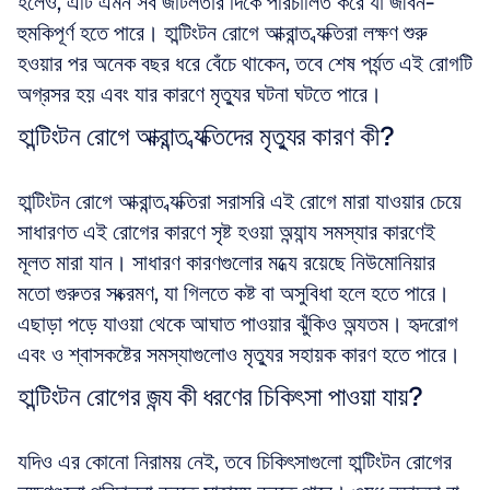
হলেও, এটি এমন সব জটিলতার দিকে পরিচালিত করে যা জীবন-
হুমকিপূর্ণ হতে পারে। হান্টিংটন রোগে আক্রান্ত ব্যক্তিরা লক্ষণ শুরু 
হওয়ার পর অনেক বছর ধরে বেঁচে থাকেন, তবে শেষ পর্যন্ত এই রোগটি 
অগ্রসর হয় এবং যার কারণে মৃত্যুর ঘটনা ঘটতে পারে।
হান্টিংটন রোগে আক্রান্ত ব্যক্তিদের মৃত্যুর কারণ কী?
হান্টিংটন রোগে আক্রান্ত ব্যক্তিরা সরাসরি এই রোগে মারা যাওয়ার চেয়ে 
সাধারণত এই রোগের কারণে সৃষ্ট হওয়া অন্যান্য সমস্যার কারণেই 
মূলত মারা যান। সাধারণ কারণগুলোর মধ্যে রয়েছে নিউমোনিয়ার 
মতো গুরুতর সংক্রমণ, যা গিলতে কষ্ট বা অসুবিধা হলে হতে পারে। 
এছাড়া পড়ে যাওয়া থেকে আঘাত পাওয়ার ঝুঁকিও অন্যতম। হৃদরোগ 
এবং ও শ্বাসকষ্টের সমস্যাগুলোও মৃত্যুর সহায়ক কারণ হতে পারে।
হান্টিংটন রোগের জন্য কী ধরণের চিকিৎসা পাওয়া যায়?
যদিও এর কোনো নিরাময় নেই, তবে চিকিৎসাগুলো হান্টিংটন রোগের 