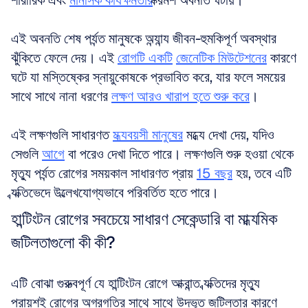
শারীরিক এবং 
মানসিক কার্যক্ষমতার
 ক্রমশ অবনতি ঘটায়। 
এই অবনতি শেষ পর্যন্ত মানুষকে অন্যান্য জীবন-হুমকিপূর্ণ অবস্থার 
ঝুঁকিতে ফেলে দেয়। এই 
রোগটি একটি
জেনেটিক মিউটেশনের
 কারণে 
ঘটে যা মস্তিষ্কের স্নায়ুকোষকে প্রভাবিত করে, যার ফলে সময়ের 
সাথে সাথে নানা ধরণের 
লক্ষণ আরও খারাপ হতে শুরু করে
। 
এই লক্ষণগুলি সাধারণত 
মধ্যবয়সী মানুষের
 মধ্যে দেখা দেয়, যদিও 
সেগুলি 
আগে
 বা পরেও দেখা দিতে পারে। লক্ষণগুলি শুরু হওয়া থেকে 
মৃত্যু পর্যন্ত রোগের সময়কাল সাধারণত প্রায় 
15 বছর
 হয়, তবে এটি 
ব্যক্তিভেদে উল্লেখযোগ্যভাবে পরিবর্তিত হতে পারে।
হান্টিংটন রোগের সবচেয়ে সাধারণ সেকেন্ডারি বা মাধ্যমিক 
জটিলতাগুলো কী কী?
এটি বোঝা গুরুত্বপূর্ণ যে হান্টিংটন রোগে আক্রান্ত ব্যক্তিদের মৃত্যু 
প্রায়শই রোগের অগ্রগতির সাথে সাথে উদ্ভূত জটিলতার কারণে 