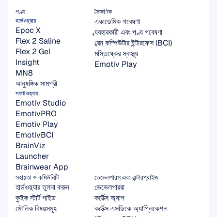
পণ্য
সৈক্ষণিক
একাডেমিক গবেষণা
হার্ডওয়্যার
Epoc X
ব্যবহারকারী এবং পণ্য গবেষণা
Flex 2 Saline
ব্রেন কম্পিউটার ইন্টারফেস (BCI)
Flex 2 Gel
মস্তিষ্কের স্বাস্থ্য
Insight
Emotiv Play
MN8
আনুষঙ্গিক সামগ্রী
সফটওয়্যার
Emotiv Studio
EmotivPRO
Emotiv Play
EmotivBCI
BrainViz
Launcher
Brainwear App
সহায়তা ও কমিউনিটি
ডেভেলপারস এবং এন্টারপ্রাইজ
হার্ডওয়্যার তুলনা করুন
ডেভেলপাররা
কুইক স্টার্ট গাইড
কর্টেক্স অ্যাপ
মৌলিক বিষয়সমূহ
কর্টেক্স এসডিকে অ্যাপ্লিকেশন 