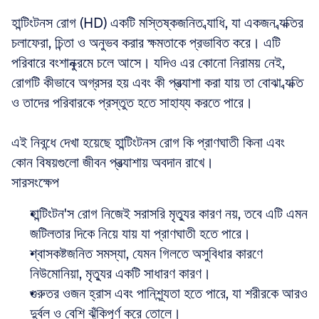
হান্টিংটনস রোগ (HD) একটি মস্তিষ্কজনিত ব্যাধি, যা একজন ব্যক্তির 
চলাফেরা, চিন্তা ও অনুভব করার ক্ষমতাকে প্রভাবিত করে। এটি 
পরিবারে বংশানুক্রমে চলে আসে। যদিও এর কোনো নিরাময় নেই, 
রোগটি কীভাবে অগ্রসর হয় এবং কী প্রত্যাশা করা যায় তা বোঝা ব্যক্তি 
ও তাদের পরিবারকে প্রস্তুত হতে সাহায্য করতে পারে। 
এই নিবন্ধে দেখা হয়েছে হান্টিংটনস রোগ কি প্রাণঘাতী কিনা এবং 
কোন বিষয়গুলো জীবন প্রত্যাশায় অবদান রাখে।
সারসংক্ষেপ
হান্টিংটন'স রোগ নিজেই সরাসরি মৃত্যুর কারণ নয়, তবে এটি এমন 
জটিলতার দিকে নিয়ে যায় যা প্রাণঘাতী হতে পারে।  
শ্বাসকষ্টজনিত সমস্যা, যেমন গিলতে অসুবিধার কারণে 
নিউমোনিয়া, মৃত্যুর একটি সাধারণ কারণ।  
গুরুতর ওজন হ্রাস এবং পানিশূন্যতা হতে পারে, যা শরীরকে আরও 
দুর্বল ও বেশি ঝুঁকিপূর্ণ করে তোলে।  