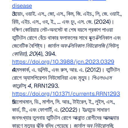
disease
হোয়াং, ওয়াই. এস., জো, এস., কিম, জি. এইচ., লি, জে. ওয়াই., 
রিউ, এইচ. এস., ওহ, ই., ... এবং চুং, এস. জে. (2024)। 
দক্ষিণ কোরিয়ায় লেট-অনসেট বা শেষ বয়সে প্রকাশ পাওয়া 
হান্টিংটন রোগে বেঁচে থাকার ফলাফলের সাথে যুক্ত ক্লিনিকাল এবং 
জেনেটিক বৈশিষ্ট্য। 
জার্নাল অফ ক্লিনিকাল নিউরোলজি (সিউল, 
কোরিয়া), 20
(4), 394. 
https://doi.org/10.3988/jcn.2023.0329
হেমসকার্ক, এ. ডব্লিউ., এবং রুস, আর. এ. (2012)। হান্টিংটন 
রোগে অ্যাসপিরেশন নিউমোনিয়া এবং মৃত্যু। 
পিএলওএস 
কারেন্টস, 4
, RRN1293. 
https://doi.org/10.1371/currents.RRN1293
আলোথমান, ডি., মার্শাল, সি. আর., টাইরেল, ই., লুইস, এস., 
কার্ড, টি., এবং ফোগার্টি, এ. (2022)। ইংল্যান্ডে সাধারণ 
জনসংখ্যার তুলনায় হান্টিংটন রোগে আক্রান্ত রোগীদের আত্মহত্যার 
কারণে মৃত্যুর ঝুঁকি বৃদ্ধি পেয়েছে। 
জার্নাল অব নিউরোলজি, 