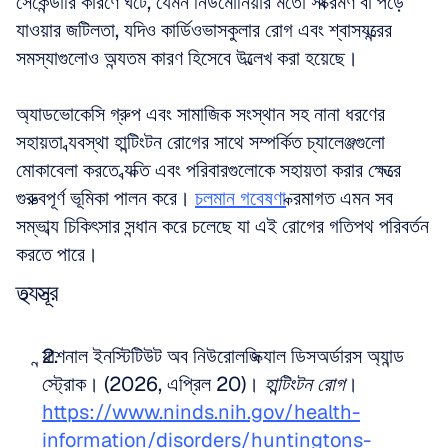
সেকেন্ডারি কারণে ঘটে, যেমন নিউমোনিয়ার মতো সংক্রমণ বা পড়ে 
যাওয়ার জটিলতা, যদিও কার্ডিওভাসকুলার রোগ এবং শ্বাসযন্ত্রের 
সমস্যাগুলোও অন্যতম কারণ হিসেবে উল্লেখ করা হয়েছে। 
অ্যাডভোকেসি গ্রুপ এবং সামাজিক সংস্থান সহ নানা ধরণের 
সহায়তা ব্যবস্থা হান্টিংটন রোগের সাথে সম্পর্কিত চ্যালেঞ্জগুলো 
মোকাবেলা করতে ব্যক্তি এবং পরিবারগুলোকে সহায়তা করার ক্ষেত্রে 
গুরুত্বপূর্ণ ভূমিকা পালন করে। 
চলমান গবেষণা
 ক্রমাগত এমন সব 
সম্ভাব্য চিকিৎসার সন্ধান করে চলেছে যা এই রোগের গতিপথ পরিবর্তন 
করতে পারে।
তথ্যসূত্র
ন্যাশনাল ইনস্টিটিউট অব নিউরোলজিক্যাল ডিসঅর্ডারস অ্যান্ড 
স্ট্রোক। (2026, এপ্রিল 20)। 
হান্টিংটন রোগ
। 
https://www.ninds.nih.gov/health-
information/disorders/huntingtons-