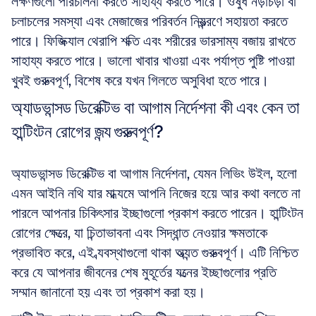
লক্ষণগুলো পরিচালনা করতে সাহায্য করতে পারে। ওষুধ নড়াচড়া বা 
চলাচলের সমস্যা এবং মেজাজের পরিবর্তন নিয়ন্ত্রণে সহায়তা করতে 
পারে। ফিজিক্যাল থেরাপি শক্তি এবং শরীরের ভারসাম্য বজায় রাখতে 
সাহায্য করতে পারে। ভালো খাবার খাওয়া এবং পর্যাপ্ত পুষ্টি পাওয়া 
খুবই গুরুত্বপূর্ণ, বিশেষ করে যখন গিলতে অসুবিধা হতে পারে।
অ্যাডভান্সড ডিরেক্টিভ বা আগাম নির্দেশনা কী এবং কেন তা 
হান্টিংটন রোগের জন্য গুরুত্বপূর্ণ?
অ্যাডভান্সড ডিরেক্টিভ বা আগাম নির্দেশনা, যেমন লিভিং উইল, হলো 
এমন আইনি নথি যার মাধ্যমে আপনি নিজের হয়ে আর কথা বলতে না 
পারলে আপনার চিকিৎসার ইচ্ছাগুলো প্রকাশ করতে পারেন। হান্টিংটন 
রোগের ক্ষেত্রে, যা চিন্তাভাবনা এবং সিদ্ধান্ত নেওয়ার ক্ষমতাকে 
প্রভাবিত করে, এই ব্যবস্থাগুলো থাকা অত্যন্ত গুরুত্বপূর্ণ। এটি নিশ্চিত 
করে যে আপনার জীবনের শেষ মুহূর্তের যত্নের ইচ্ছাগুলোর প্রতি 
সম্মান জানানো হয় এবং তা প্রকাশ করা হয়।