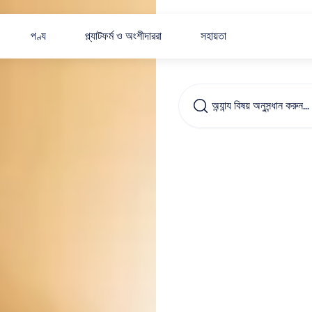
পণ্য
প্ল্যাটফর্ম ও অংশীদাররা
সহায়তা
অন্যান্য বিষয় অনুসন্ধান করুন…
কীভাবে
অ্যাসোস
উন্নয়ন
এব