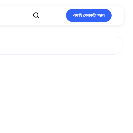
এখনই কেনাকাটা করুন
এখনই কেনাকাটা করুন
এএলএস
িয়েশনগুলো
ড্রাগের
ং
পলিসি
সংস্কারকে