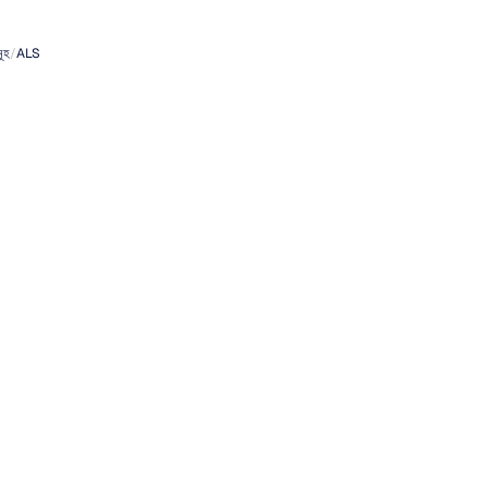
করে
মূহ
/
ALS