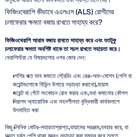
মানুষকে আরও ভালো কার্যক্ষমতা এবং স্বস্তি এনে দেয়।
ফিজিওথেরাপি কীভাবে এএলএস (ALS) রোগীদের 
চলাফেরার ক্ষমতা বজায় রাখতে সাহায্য করে?
ফিজিওথেরাপি আরাম বজায় রাখতে সাহায্য করে এবং যতটুকু 
চলাফেরার ক্ষমতা অবশিষ্ট থাকে তা সচল রাখতে সহায়তা করে।
থেরাপিস্টরা যে বিষয়গুলোর ওপর জোর দেন:
পেশির শক্ত ভাব কমাতে স্ট্রেচিং এবং রেঞ্জ-অফ-মোশন (পেশি বা 
জয়েন্টগুলোকে বিভিন্ন উপায়ে নড়াচড়া করানো) ব্যায়াম  
জয়েন্ট বা গেঁটে সংকোচন রোধ করার এবং ব্যথা কমানোর কৌশল  
নিরাপদ অ্যারোবিক এবং সহনশীলতা বৃদ্ধিকারী কার্যকলাপে 
উৎসাহিত করা
কিছু ক্লিনিক মোটর-সহায়তাপ্রাপ্ত ব্যায়ামের সরঞ্জাম ব্যবহার করে, যা 
অত্যন্ত দুর্বল পেশি থাকা সত্ত্বেও নড়াচড়া করা সম্ভব করে তুলতে 