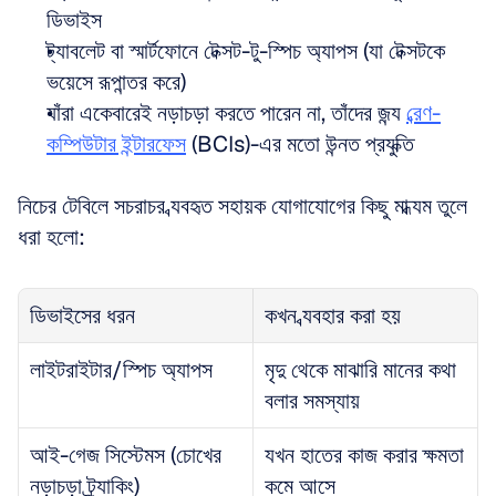
ডিভাইস  
ট্যাবলেট বা স্মার্টফোনে টেক্সট-টু-স্পিচ অ্যাপস (যা টেক্সটকে 
ভয়েসে রূপান্তর করে)  
যাঁরা একেবারেই নড়াচড়া করতে পারেন না, তাঁদের জন্য 
ব্রেণ-
কম্পিউটার ইন্টারফেস
 (BCIs)-এর মতো উন্নত প্রযুক্তি
নিচের টেবিলে সচরাচর ব্যবহৃত সহায়ক যোগাযোগের কিছু মাধ্যম তুলে 
ধরা হলো:
ডিভাইসের ধরন
কখন ব্যবহার করা হয়
লাইটরাইটার/স্পিচ অ্যাপস
মৃদু থেকে মাঝারি মানের কথা 
বলার সমস্যায়
আই-গেজ সিস্টেমস (চোখের 
যখন হাতের কাজ করার ক্ষমতা 
নড়াচড়া ট্র্যাকিং)
কমে আসে