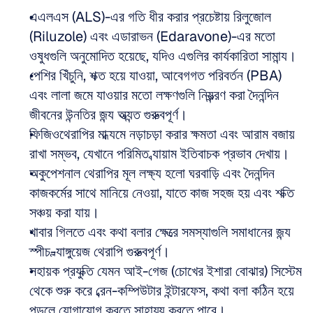
এএলএস (ALS)-এর গতি ধীর করার প্রচেষ্টায় রিলুজোল 
(Riluzole) এবং এডারাভন (Edaravone)-এর মতো 
ওষুধগুলি অনুমোদিত হয়েছে, যদিও এগুলির কার্যকারিতা সামান্য।
পেশির খিঁচুনি, শক্ত হয়ে যাওয়া, আবেগগত পরিবর্তন (PBA) 
এবং লালা জমে যাওয়ার মতো লক্ষণগুলি নিয়ন্ত্রণ করা দৈনন্দিন 
জীবনের উন্নতির জন্য অত্যন্ত গুরুত্বপূর্ণ।
ফিজিওথেরাপির মাধ্যমে নড়াচড়া করার ক্ষমতা এবং আরাম বজায় 
রাখা সম্ভব, যেখানে পরিমিত ব্যায়াম ইতিবাচক প্রভাব দেখায়।
অকুপেশনাল থেরাপির মূল লক্ষ্য হলো ঘরবাড়ি এবং দৈনন্দিন 
কাজকর্মের সাথে মানিয়ে নেওয়া, যাতে কাজ সহজ হয় এবং শক্তি 
সঞ্চয় করা যায়।
খাবার গিলতে এবং কথা বলার ক্ষেত্রে সমস্যাগুলি সমাধানের জন্য 
স্পীচ-ল্যাঙ্গুয়েজ থেরাপি গুরুত্বপূর্ণ।
সহায়ক প্রযুক্তি যেমন আই-গেজ (চোখের ইশারা বোঝার) সিস্টেম 
থেকে শুরু করে ব্রেন-কম্পিউটার ইন্টারফেস, কথা বলা কঠিন হয়ে 
পড়লে যোগাযোগ করতে সাহায্য করতে পারে।