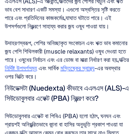
এএলএস (ALS)-এ আক্রান্ত ব্যক্তিদের জন্য পেশির খিঁচুনি এবং শক্ত 
ভাব বেশ সাধারণ একটি সমস্যা। এগুলো অস্বস্তির সৃষ্টি করতে 
পারে এবং প্রতিদিনের কাজকর্মের ব্যাঘাত ঘটাতে পারে। এই 
উপসর্গগুলো নিয়ন্ত্রণে সাহায্য করার জন্য ওষুধ পাওয়া যায়। 
উদাহরণস্বরূপ, পেশির অনিচ্ছাকৃত সংকোচন এবং শক্ত ভাব কমানোর 
জন্য পেশি শিথিলকারী (muscle relaxants) ওষুধ দেওয়া হতে 
পারে। ওষুধের নির্বাচন এবং এর ডোজ বা মাত্রা নির্ধারণ করা হয় ব্যক্তির 
নির্দিষ্ট উপসর্গসমূহ
 এবং সার্বিক 
মস্তিষ্কের স্বাস্থ্য
-এর অবস্থার 
ওপর ভিত্তি করে।
নিউডেক্সটা (Nuedexta) কীভাবে এএলএস (ALS)-এ 
সিউডোবুলবার এফেক্ট (PBA) নিয়ন্ত্রণ করে?
সিউডোবুলবার এফেক্ট বা পিবিএ (PBA) হলো হঠাৎ, ঘনঘন এবং 
প্রায়শই অনিয়ন্ত্রিতভাবে কান্না বা হাসির অনুভূতি প্রকাশ পাওয়া যা 
একজন ব্যক্তি আসলে কেমন বোধ করছেন তার সাথে নাও মিলতে 