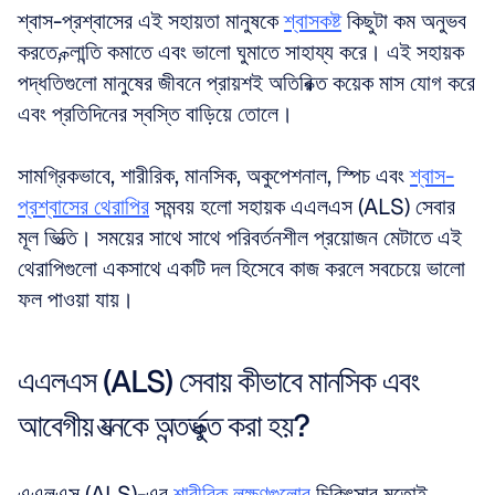
শ্বাস-প্রশ্বাসের এই সহায়তা মানুষকে 
শ্বাসকষ্ট
 কিছুটা কম অনুভব 
করতে, ক্লান্তি কমাতে এবং ভালো ঘুমাতে সাহায্য করে। এই সহায়ক 
পদ্ধতিগুলো মানুষের জীবনে প্রায়শই অতিরিক্ত কয়েক মাস যোগ করে 
এবং প্রতিদিনের স্বস্তি বাড়িয়ে তোলে।
সামগ্রিকভাবে, শারীরিক, মানসিক, অকুপেশনাল, স্পিচ এবং 
শ্বাস-
প্রশ্বাসের থেরাপির
 সমন্বয় হলো সহায়ক এএলএস (ALS) সেবার 
মূল ভিত্তি। সময়ের সাথে সাথে পরিবর্তনশীল প্রয়োজন মেটাতে এই 
থেরাপিগুলো একসাথে একটি দল হিসেবে কাজ করলে সবচেয়ে ভালো 
ফল পাওয়া যায়।
এএলএস (ALS) সেবায় কীভাবে মানসিক এবং 
আবেগীয় যত্নকে অন্তর্ভুক্ত করা হয়?
এএলএস (ALS)-এর 
শারীরিক লক্ষণগুলোর
 চিকিৎসার মতোই 