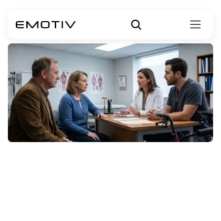
এএলএস
(ALS)
চিকিৎসা:
ওষুধ,
থেরাপি
এবং
সহায়তা