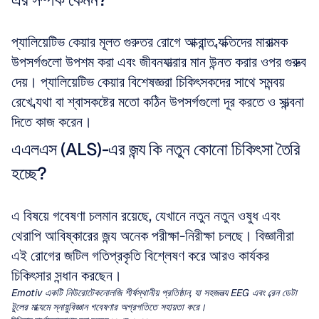
প্যালিয়েটিভ কেয়ার মূলত গুরুতর রোগে আক্রান্ত ব্যক্তিদের মারাত্মক 
উপসর্গগুলো উপশম করা এবং জীবনযাত্রার মান উন্নত করার ওপর গুরুত্ব 
দেয়। প্যালিয়েটিভ কেয়ার বিশেষজ্ঞরা চিকিৎসকদের সাথে সমন্বয় 
রেখে ব্যথা বা শ্বাসকষ্টের মতো কঠিন উপসর্গগুলো দূর করতে ও সান্ত্বনা 
দিতে কাজ করেন।
এএলএস (ALS)-এর জন্য কি নতুন কোনো চিকিৎসা তৈরি 
হচ্ছে?
এ বিষয়ে গবেষণা চলমান রয়েছে, যেখানে নতুন নতুন ওষুধ এবং 
থেরাপি আবিষ্কারের জন্য অনেক পরীক্ষা-নিরীক্ষা চলছে। বিজ্ঞানীরা 
এই রোগের জটিল গতিপ্রকৃতি বিশ্লেষণ করে আরও কার্যকর 
চিকিৎসার সন্ধান করছেন।
Emotiv একটি নিউরোটেকনোলজি শীর্ষস্থানীয় প্রতিষ্ঠান, যা সহজলভ্য EEG এবং ব্রেন ডেটা 
টুলের মাধ্যমে স্নায়ুবিজ্ঞান গবেষণার অগ্রগতিতে সহায়তা করে।