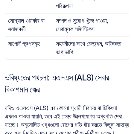
পরিকল্পনা
সোশ্যাল ওয়ার্কার বা 
সম্পদ ও সুযোগ খুঁজে পাওয়া, 
সমাজকর্মী
সেবামূলক লজিস্টিকস
সাপোর্ট গ্রুপসমূহ
সহমর্মীদের সাথে মেলবন্ধন, অভিজ্ঞতা 
ভাগাভাগি
ভবিষ্যতের পথচলা: এএলএস (ALS) সেবার 
বিকাশমান ক্ষেত্র
যদিও এএলএস (ALS) এর কোনো স্থায়ী নিরাময় বা চিকিৎসা 
এখনও পাওয়া যায়নি, তবে এই ক্ষেত্রে উল্লেখযোগ্য অগ্রগতি দেখা 
যাচ্ছে। অনুমোদিত ওষুধগুলো রোগের গতি ধীর করতে কিছুটা সাহায্য 
করে এবং নিয়মিত নতুন নতুন ওষুধের পরীক্ষা-নিরীক্ষা চলছে। 