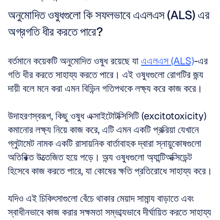
অনুমোদিত ওষুধগুলো কি সফলভাবে এএলএস (ALS) এর 
অগ্রগতি ধীর করতে পারে?
বর্তমানে কয়েকটি অনুমোদিত ওষুধ রয়েছে যা 
এএলএস (ALS)
-এর 
গতি ধীর করতে সাহায্য করতে পারে। এই ওষুধগুলো রোগটির জন্য 
দায়ী বলে মনে করা এমন বিভিন্ন গতিপথকে লক্ষ্য করে কাজ করে। 
উদাহরণস্বরূপ, কিছু ওষুধ এক্সাইটোটক্সিসিটি (excitotoxicity) 
কমানোর লক্ষ্য নিয়ে কাজ করে, এটি এমন একটি প্রক্রিয়া যেখানে 
গ্লুটামেট নামক একটি রাসায়নিক বার্তাবাহক দ্বারা স্নায়ুকোষগুলো 
অতিরিক্ত উত্তেজিত হয়ে পড়ে। অন্য ওষুধগুলো অ্যান্টিঅক্সিডেন্ট 
হিসেবে কাজ করতে পারে, যা কোষের ক্ষতি প্রতিরোধে সাহায্য করে। 
যদিও এই চিকিৎসাগুলো বেঁচে থাকার মেয়াদ সামান্য বাড়াতে এবং 
স্বাধীনভাবে কাজ করার সক্ষমতা সম্ভাব্যভাবে দীর্ঘায়িত করতে সাহায্য 