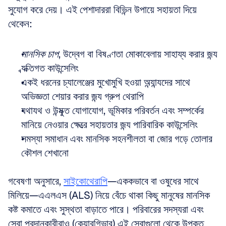
সুযোগ করে দেয়। এই পেশাদাররা বিভিন্ন উপায়ে সহায়তা দিয়ে 
থেকেন:
মানসিক চাপ
, উদ্বেগ বা বিষণ্ণতা মোকাবেলায় সাহায্য করার জন্য 
ব্যক্তিগত কাউন্সেলিং  
একই ধরনের চ্যালেঞ্জের মুখোমুখি হওয়া অন্যান্যদের সাথে 
অভিজ্ঞতা শেয়ার করার জন্য গ্রুপ থেরাপি  
যথাযথ ও উন্মুক্ত যোগাযোগ, ভূমিকার পরিবর্তন এবং সম্পর্কের 
মানিয়ে নেওয়ার ক্ষেত্রে সহায়তার জন্য পারিবারিক কাউন্সেলিং  
সমস্যা সমাধান এবং মানসিক সহনশীলতা বা জোর গড়ে তোলার 
কৌশল শেখানো
গবেষণা অনুসারে, 
সাইকোথেরাপি
—এককভাবে বা ওষুধের সাথে 
মিলিয়ে—এএলএস (ALS) নিয়ে বেঁচে থাকা কিছু মানুষের মানসিক 
কষ্ট কমাতে এবং সুস্থতা বাড়াতে পারে। পরিবারের সদস্যরা এবং 
সেবা প্রদানকারীরাও (কেয়ারগিভার) এই সেবাগুলো থেকে উপকৃত 