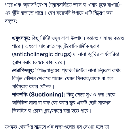
পারে এবং অ্যাসপিরেশন (শ্বাসনালীতে তরল বা খাবার ঢুকে যাওয়া)-
এর ঝুঁকি বাড়াতে পারে। বেশ কয়েকটি উপায়ে এটি নিয়ন্ত্রণ করা 
সম্ভব:
ওষুধসমূহ:
 কিছু নির্দিষ্ট ওষুধ লালা উৎপাদন কমাতে সাহায্য করতে 
পারে। এগুলো সাধারণত অ্যান্টিকোলিনার্জিক ড্রাগ 
(anticholinergic drugs) যা লালা গ্রন্থির কার্যকারিতা 
হ্রাস করার মাধ্যমে কাজ করে।  
থেরাপিসমূহ:
 স্পিচ-ল্যাঙ্গুয়েজ প্যাথলজিস্টরা লালা নিয়ন্ত্রণে রাখার 
বিভিন্ন কৌশল শেখাতে পারেন, যেমন গিলবার ব্যায়াম বা গলা 
পরিষ্কার করার কৌশল।  
সাকশনিং (Suctioning):
 কিছু ক্ষেত্রে মুখ ও গলা থেকে 
অতিরিক্ত লালা বা কফ বের করার জন্য একটি ছোট সাকশন 
ডিভাইস বা চোষণ যন্ত্র ব্যবহার করা হতে পারে।
উপযুক্ত থেরাপির মাধ্যমে এই লক্ষণগুলোর যত্ন নেওয়া হলে তা 