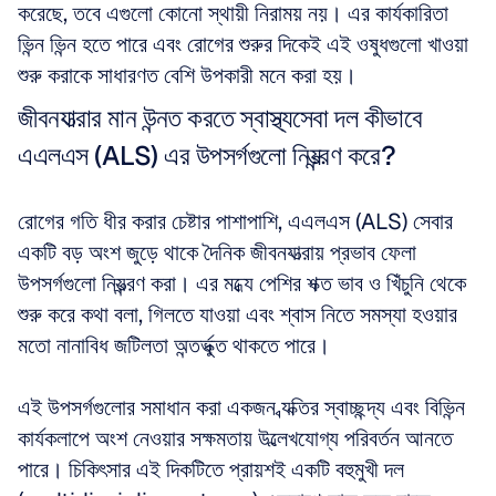
করেছে, তবে এগুলো কোনো স্থায়ী নিরাময় নয়। এর কার্যকারিতা 
ভিন্ন ভিন্ন হতে পারে এবং রোগের শুরুর দিকেই এই ওষুধগুলো খাওয়া 
শুরু করাকে সাধারণত বেশি উপকারী মনে করা হয়।
জীবনযাত্রার মান উন্নত করতে স্বাস্থ্যসেবা দল কীভাবে 
এএলএস (ALS) এর উপসর্গগুলো নিয়ন্ত্রণ করে?
রোগের গতি ধীর করার চেষ্টার পাশাপাশি, এএলএস (ALS) সেবার 
একটি বড় অংশ জুড়ে থাকে দৈনিক জীবনযাত্রায় প্রভাব ফেলা 
উপসর্গগুলো নিয়ন্ত্রণ করা। এর মধ্যে পেশির শক্ত ভাব ও খিঁচুনি থেকে 
শুরু করে কথা বলা, গিলতে যাওয়া এবং শ্বাস নিতে সমস্যা হওয়ার 
মতো নানাবিধ জটিলতা অন্তর্ভুক্ত থাকতে পারে। 
এই উপসর্গগুলোর সমাধান করা একজন ব্যক্তির স্বাচ্ছন্দ্য এবং বিভিন্ন 
কার্যকলাপে অংশ নেওয়ার সক্ষমতায় উল্লেখযোগ্য পরিবর্তন আনতে 
পারে। চিকিৎসার এই দিকটিতে প্রায়শই একটি বহুমুখী দল 