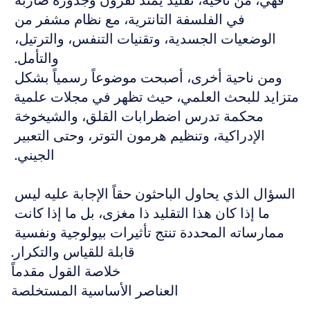
فهي، من ناحية، تقليد يمتد لقرون وجذوره ضاربة 
في الفلسفة التانترية، مع نظام مشفر من 
الوضعيات الجسدية، وتقنيات التنفس، والترتيل، 
والتأمل. 
 ومن ناحية أخرى، أصبحت موضوعاً رسمياً بشكل 
متزايد للبحث العلمي، حيث تظهر في مجلات علمية 
محكمة تدرس اضطرابات القلق، والشيخوخة 
الإدراكية، وتنظيم هرمون التوتر، وحتى التعبير 
الجيني. 
السؤال الذي يحاول الباحثون حقاً الإجابة عليه ليس 
ما إذا كان هذا التقليد ذا مغزى، بل ما إذا كانت 
ممارساته المحددة تنتج تأثيرات بيولوجية ونفسية 
قابلة للقياس والتكرار.
 خلاصة القول مقدماً
العناصر الأساسية المستخلصة