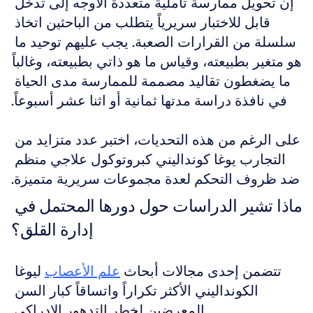
إن تحويل ممارسة تأملية متعددة الأوجه إلى تدخل 
قابل للاختبار سريرياً يتطلب من الباحثين اتخاذ 
سلسلة من القرارات الصعبة. يجب عليهم توحيد ما 
هو متغير بطبيعته، وقياس ما هو ذاتي بطبيعته، وغالباً 
ما يضغطون تقاليد مصممة للممارسة مدى الحياة 
في نافذة دراسة مدتها ثمانية أو اثنا عشر أسبوعاً.
على الرغم من هذه التحديات، اختبر عدد متزايد من 
التجارب يوغا كونداليني كبروتوكول علاجي منظم 
ضد ظروف التحكم لعدة مجموعات سريرية متميزة.
ماذا تشير الدراسات حول دورها المحتمل في 
إدارة القلق؟
تتضمن إحدى مجالات أبحاث 
علم الأعصاب
 ليوغا 
الكونداليني الأكثر تكراراً واتساقاً كبار السن 
المعرضين لخطر التدهور الإدراكي.