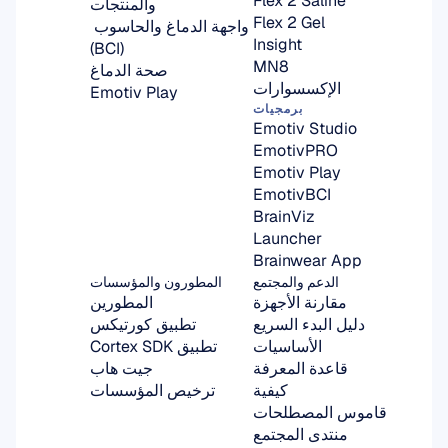
Flex 2 Saline
والمنتجات
Flex 2 Gel
واجهة الدماغ والحاسوب 
Insight
(BCI)
MN8
صحة الدماغ
الإكسسوارات
Emotiv Play
برمجيات
Emotiv Studio
EmotivPRO
Emotiv Play
EmotivBCI
BrainViz
Launcher
Brainwear App
الدعم والمجتمع
المطورون والمؤسسات
مقارنة الأجهزة
المطورين
دليل البدء السريع
تطبيق كورتيكس
الأساسيات
تطبيق Cortex SDK
قاعدة المعرفة
جيت هاب
كيفية
ترخيص المؤسسات
قاموس المصطلحات
منتدى المجتمع