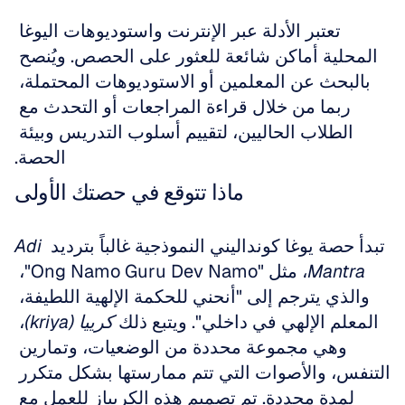
تعتبر الأدلة عبر الإنترنت واستوديوهات اليوغا 
المحلية أماكن شائعة للعثور على الحصص. ويُنصح 
بالبحث عن المعلمين أو الاستوديوهات المحتملة، 
ربما من خلال قراءة المراجعات أو التحدث مع 
الطلاب الحاليين، لتقييم أسلوب التدريس وبيئة 
الحصة.
ماذا تتوقع في حصتك الأولى
تبدأ حصة يوغا كونداليني النموذجية غالباً بترديد 
Adi 
Mantra
، مثل "Ong Namo Guru Dev Namo"، 
والذي يترجم إلى "أنحني للحكمة الإلهية اللطيفة، 
المعلم الإلهي في داخلي". ويتبع ذلك 
كرييا (kriya)
، 
وهي مجموعة محددة من الوضعيات، وتمارين 
التنفس، والأصوات التي تتم ممارستها بشكل متكرر 
لمدة محددة. تم تصميم هذه الكريياز للعمل مع 