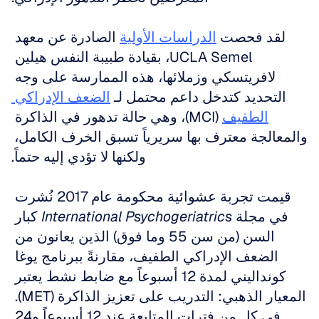
لقد فحصت 
الدراسات الأولية
 الصادرة عن معهد 
UCLA Semel، بقيادة طبيبة النفس هيلين 
لافريتسكي وزملائها، هذه الممارسة على وجه 
التحديد كتدخل داعم محتمل لـ 
الضعف الإدراكي 
الطفيف
 (MCI)، وهي حالة تدهور في الذاكرة 
والمعالجة معترف بها سريرياً تسبق الخرف الكامل، 
ولكنها لا تؤدي إليه حتماً.
قيمت تجربة عشوائية محكومة عام 2017 نُشرت 
في مجلة 
International Psychogeriatrics
 كبار 
السن (من سن 55 وما فوق) الذين يعانون من 
الضعف الإدراكي الطفيف، مقارنةً ببرنامج يوغا 
كونداليني لمدة 12 أسبوعاً مع ضابط نشط يعتبر 
المعيار الذهبي: التدريب على تعزيز الذاكرة (MET). 
في كل من فترات المتابعة عند 12 أسبوعاً و24 