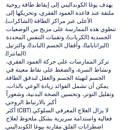
يهدف يوغا الكونداليني إلى إيقاظ طاقة روحية 
ملتفة عند قاعدة العمود الفقري، وتحريكها إلى 
الأعلى عبر مراكز الطاقة (الشاكرات).
تنطوي هذه الممارسة على مزيج من الوضعيات 
الجسدية (الكريات)، وتقنيات التنفس المحددة 
(البراناياما)، وأقفال الجسم (الباندا)، والترتيل 
(المانترا).
تركز الممارسات على حركة العمود الفقري، 
ونشاط السرة، والضغط على نقاط معينة في 
الجسم لتهيئة الجسم والعقل لتدفق الطاقة.
يمكن أن تشمل الفوائد زيادة الوعي بالذات، 
وتقليل التوتر، وتحسين الصحة البدنية، وشعوراً 
أكبر بالارتباط الروحي.
لا يزال العلاج المعرفي السلوكي (CBT) أكثر 
فعالية واستدامة سريرية بشكل ملحوظ لعلاج 
اضطرابات القلق مقارنة بيوغا الكونداليني.