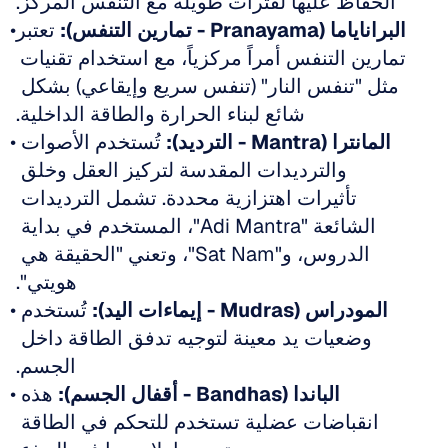
الحفاظ عليها لفترات طويلة مع التنفس المركّز.
البراناياما (Pranayama - تمارين التنفس):
 تعتبر 
تمارين التنفس أمراً مركزياً، مع استخدام تقنيات 
مثل "تنفس النار" (تنفس سريع وإيقاعي) بشكل 
شائع لبناء الحرارة والطاقة الداخلية.
المانترا (Mantra - الترديد):
 تُستخدم الأصوات 
والترديدات المقدسة لتركيز العقل وخلق 
تأثيرات اهتزازية محددة. تشمل الترديدات 
الشائعة "Adi Mantra"، المستخدم في بداية 
الدروس، و"Sat Nam"، وتعني "الحقيقة هي 
هويتي".
المودراس (Mudras - إيماءات اليد):
 تُستخدم 
وضعيات يد معينة لتوجيه تدفق الطاقة داخل 
الجسم.
الباندا (Bandhas - أقفال الجسم):
 هذه 
انقباضات عضلية تستخدم للتحكم في الطاقة 