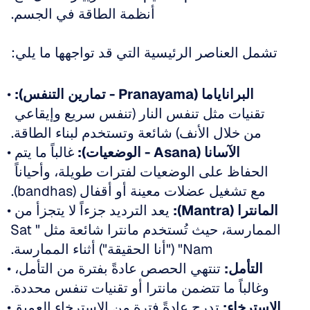
أنظمة الطاقة في الجسم.
تشمل العناصر الرئيسية التي قد تواجهها ما يلي:
البراناياما (Pranayama - تمارين التنفس):
تقنيات مثل تنفس النار (تنفس سريع وإيقاعي 
من خلال الأنف) شائعة وتستخدم لبناء الطاقة.
الآسانا (Asana - الوضعيات):
 غالباً ما يتم 
الحفاظ على الوضعيات لفترات طويلة، وأحياناً 
مع تشغيل عضلات معينة أو أقفال (bandhas).
المانترا (Mantra):
 يعد الترديد جزءاً لا يتجزأ من 
الممارسة، حيث تُستخدم مانترا شائعة مثل "Sat 
Nam" ("أنا الحقيقة") أثناء الممارسة.
التأمل:
 تنتهي الحصص عادةً بفترة من التأمل، 
وغالباً ما تتضمن مانترا أو تقنيات تنفس محددة.
الاسترخاء:
 تدرج عادةً فترة من الاسترخاء العميق 