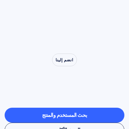
في المجال الزمني، ويعرض خطوات التنظيف اليدوي
التزامن (desynchronization)، جعلت من إيقاع "مو"
التي تظل أساسية قبل أي معالجة حسابية.
لاعباً رئيسياً في الأبحاث المتعلقة بالتقليد، والتعاطف،
والاضطرابات السريرية التي تتراوح من التلعثم إلى
التوحد.
انضم إلينا
شاهد
ما
هو
ممكن
عندما
تخرج
علوم
الأعصاب
من
المختبر
بحث المستخدم والمنتج
بحث المستخدم والمنتج