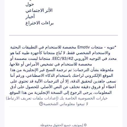
حول
الأثر الاجتماعي
أخبار
براءات الاختراع
*تنويه - منتجات Emotiv مخصصة للاستخدام في التطبيقات البحثية 
والاستخدام الشخصي فقط. لا تُباع منتجاتنا كأجهزة طبية كما هو 
محدد في التوجيه الأوروبي 93/42/EEC. منتجاتنا ليست مصممة أو 
مخصصة للاستخدام في تشخيص الأمراض أو علاجها.
ملحوظة بشأن الترجمات: تم ترجمة النسخ غير الإنجليزية من هذا 
الموقع الإلكتروني لراحتك باستخدام الذكاء الاصطناعي. ورغم أننا 
نسعى جاهدين لتحقيق الدقة، إلا أن الترجمات الآلية قد تحتوي على 
أخطاء أو فروق دقيقة تختلف عن النص الأصلي. للحصول على أدق 
المعلومات، يرجى الرجوع إلى النسخة الإنجليزية من هذا الموقع.
خيارات الخصوصية الخاصة بك (إعدادات ملفات تعريف الارتباط)
لا تبيعوا معلوماتي الشخصية
© إيموتيف. جميع الحقوق محفوظة