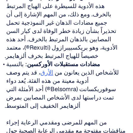
هذه الأدوية للسيطرة على الهياج المرتبط 
بالخرف. ومع ذلك، من المهم الإشارة إلى أن 
جميع مضادات الذهان غير النموذجية تحمل 
تحذيراً بشأن زيادة خطر الوفاة لدى كبار السن 
المصابين بالذهان المرتبط بالخرف. أحد هذه 
الأدوية، وهو بريكسبيبرازول (Rexulti®)، معتمد 
خصيصاً للهياج المرتبط بخرف ألزهايمر.
مضادات مستقبلات الأوركسين
: بالنسبة 
للأشخاص الذين يعانون من 
الأرق
، قد يتم وصف 
أدوية معينة من هذه الفئة. يُعد دواء 
سوفوريكسانت (Belsomra®) أحد الأمثلة التي 
تمت دراستها لدى الأشخاص المصابين بمرض 
ألزهايمر الخفيف إلى المتوسط.
من المهم للمرضى ومقدمي الرعاية إجراء 
مناقشات مفتوحة مع مقدمي الرعاية الصحية حول 