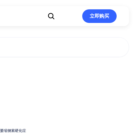
立即购买
立即购买
么延髓起病的
缩侧索硬化症
S）预后较差？
萎缩侧索硬化症