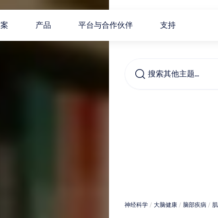
方案
产品
平台与合作伙伴
支持
搜索其他主题…
为什
肌萎
（AL
神经科学
 / 
大脑健康
 / 
脑部疾病
 / 
肌