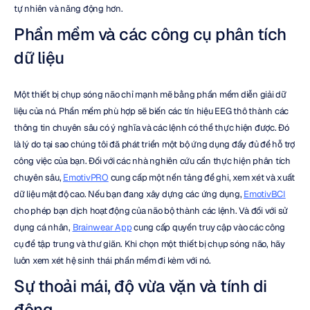
tự nhiên và năng động hơn.
Phần mềm và các công cụ phân tích 
dữ liệu
Một thiết bị chụp sóng não chỉ mạnh mẽ bằng phần mềm diễn giải dữ 
liệu của nó. Phần mềm phù hợp sẽ biến các tín hiệu EEG thô thành các 
thông tin chuyên sâu có ý nghĩa và các lệnh có thể thực hiện được. Đó 
là lý do tại sao chúng tôi đã phát triển một bộ ứng dụng đầy đủ để hỗ trợ 
công việc của bạn. Đối với các nhà nghiên cứu cần thực hiện phân tích 
chuyên sâu, 
EmotivPRO
 cung cấp một nền tảng để ghi, xem xét và xuất 
dữ liệu mật độ cao. Nếu bạn đang xây dựng các ứng dụng, 
EmotivBCI
cho phép bạn dịch hoạt động của não bộ thành các lệnh. Và đối với sử 
dụng cá nhân, 
Brainwear App
 cung cấp quyền truy cập vào các công 
cụ để tập trung và thư giãn. Khi chọn một thiết bị chụp sóng não, hãy 
luôn xem xét hệ sinh thái phần mềm đi kèm với nó.
Sự thoải mái, độ vừa vặn và tính di 
động