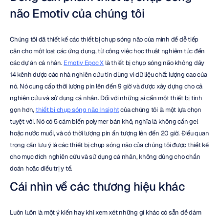
não Emotiv của chúng tôi
Chúng tôi đã thiết kế các thiết bị chụp sóng não của mình để dễ tiếp 
cận cho một loạt các ứng dụng, từ công việc học thuật nghiêm túc đến 
các dự án cá nhân. 
Emotiv Epoc X
 là thiết bị chụp sóng não không dây 
14 kênh được các nhà nghiên cứu tin dùng vì dữ liệu chất lượng cao của 
nó. Nó cung cấp thời lượng pin lên đến 9 giờ và được xây dựng cho cả 
nghiên cứu và sử dụng cá nhân. Đối với những ai cần một thiết bị tinh 
gọn hơn, 
thiết bị chụp sóng não Insight
 của chúng tôi là một lựa chọn 
tuyệt vời. Nó có 5 cảm biến polymer bán khô, nghĩa là không cần gel 
hoặc nước muối, và có thời lượng pin ấn tượng lên đến 20 giờ. Điều quan 
trọng cần lưu ý là các thiết bị chụp sóng não của chúng tôi được thiết kế 
cho mục đích nghiên cứu và sử dụng cá nhân, không dùng cho chẩn 
đoán hoặc điều trị y tế.
Cái nhìn về các thương hiệu khác
Luôn luôn là một ý kiến hay khi xem xét những gì khác có sẵn để đảm 