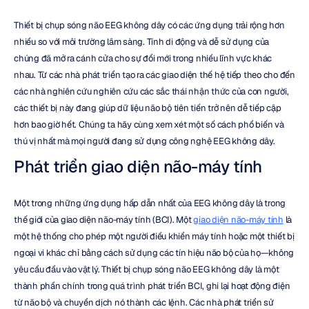
Thiết bị chụp sóng não EEG không dây có các ứng dụng trải rộng hơn 
nhiều so với môi trường lâm sàng. Tính di động và dễ sử dụng của 
chúng đã mở ra cánh cửa cho sự đổi mới trong nhiều lĩnh vực khác 
nhau. Từ các nhà phát triển tạo ra các giao diện thế hệ tiếp theo cho đến 
các nhà nghiên cứu nghiên cứu các sắc thái nhận thức của con người, 
các thiết bị này đang giúp dữ liệu não bộ tiên tiến trở nên dễ tiếp cập 
hơn bao giờ hết. Chúng ta hãy cùng xem xét một số cách phổ biến và 
thú vị nhất mà mọi người đang sử dụng công nghệ EEG không dây.
Phát triển giao diện não-máy tính
Một trong những ứng dụng hấp dẫn nhất của EEG không dây là trong 
thế giới của giao diện não-máy tính (BCI). Một 
giao diện não-máy tính
 là 
một hệ thống cho phép một người điều khiển máy tính hoặc một thiết bị 
ngoại vi khác chỉ bằng cách sử dụng các tín hiệu não bộ của họ—không 
yêu cầu đầu vào vật lý. Thiết bị chụp sóng não EEG không dây là một 
thành phần chính trong quá trình phát triển BCI, ghi lại hoạt động điện 
từ não bộ và chuyển dịch nó thành các lệnh. Các nhà phát triển sử 