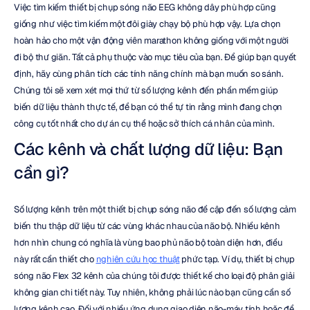
Việc tìm kiếm thiết bị chụp sóng não EEG không dây phù hợp cũng 
giống như việc tìm kiếm một đôi giày chạy bộ phù hợp vậy. Lựa chọn 
hoàn hảo cho một vận động viên marathon không giống với một người 
đi bộ thư giãn. Tất cả phụ thuộc vào mục tiêu của bạn. Để giúp bạn quyết 
định, hãy cùng phân tích các tính năng chính mà bạn muốn so sánh. 
Chúng tôi sẽ xem xét mọi thứ từ số lượng kênh đến phần mềm giúp 
biến dữ liệu thành thực tế, để bạn có thể tự tin rằng mình đang chọn 
công cụ tốt nhất cho dự án cụ thể hoặc sở thích cá nhân của mình.
Các kênh và chất lượng dữ liệu: Bạn 
cần gì?
Số lượng kênh trên một thiết bị chụp sóng não đề cập đến số lượng cảm 
biến thu thập dữ liệu từ các vùng khác nhau của não bộ. Nhiều kênh 
hơn nhìn chung có nghĩa là vùng bao phủ não bộ toàn diện hơn, điều 
này rất cần thiết cho 
nghiên cứu học thuật
 phức tạp. Ví dụ, thiết bị chụp 
sóng não Flex 32 kênh của chúng tôi được thiết kế cho loại độ phân giải 
không gian chi tiết này. Tuy nhiên, không phải lúc nào bạn cũng cần số 
lượng kênh cao. Đối với nhiều ứng dụng giao diện não-máy tính hoặc để 