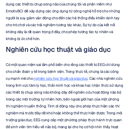
dụng các thiết bị chụp sóng não của chúng tôi và phần mềm như 
EmotivBCI để xây dựng các ứng dụng từ công nghệ hỗ trợ cho những 
người bị suy giảm vận động cho đến các hệ thống điều khiển rảnh tay 
cho trò chơi và các trải nghiệm tương tác khác. Sự tự do của kết nối 
không dây là rất quan trọng ở đây, cho phép tương tác tự nhiên và 
không bị ức chế hơn.
Nghiên cứu học thuật và giáo dục
Có một quan niệm sai lầm phổ biến cho rằng các thiết bị EEG chỉ dùng 
cho chẩn đoán y tế trong bệnh viện. Trong thực tế, chúng là các công 
cụ mạnh mẽ cho 
nghiên cứu học thuật và giáo dục
. Các nhà nghiên cứu 
trong lĩnh vực tâm lý học, thần kinh học và khoa học nhận thức sử dụng 
các thiết bị chụp sóng não không dây để nghiên cứu hoạt động não bộ 
trong các môi trường tự nhiên hơn, bên ngoài giới hạn của một phòng 
thí nghiệm truyền thống. Tính di động này cho phép thực hiện các thí 
nghiệm mà trước đây rất khó hoặc không thể thực hiện được. Trong môi 
trường giáo dục, EEG cung cấp một phương pháp thực hành trực quan 
để sinh viên tìm hiểu về não bộ, mang lại cho họ cơ hội nhìn thấy hoạt 