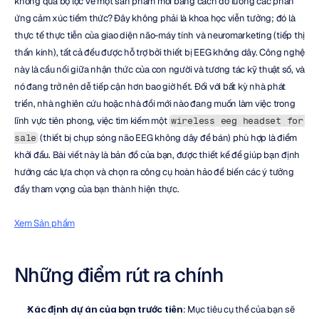
không qua bộ lọc về một sản phẩm mới bằng cách đo lường các phản 
ứng cảm xúc tiềm thức? Đây không phải là khoa học viễn tưởng; đó là 
thực tế thực tiễn của giao diện não-máy tính và neuromarketing (tiếp thị 
thần kinh), tất cả đều được hỗ trợ bởi thiết bị EEG không dây. Công nghệ 
này là cầu nối giữa nhận thức của con người và tương tác kỹ thuật số, và 
nó đang trở nên dễ tiếp cận hơn bao giờ hết. Đối với bất kỳ nhà phát 
triển, nhà nghiên cứu hoặc nhà đổi mới nào đang muốn làm việc trong 
lĩnh vực tiên phong, việc tìm kiếm một 
wireless eeg headset for 
 (thiết bị chụp sóng não EEG không dây để bán) phù hợp là điểm 
sale
khởi đầu. Bài viết này là bản đồ của bạn, được thiết kế để giúp bạn định 
hướng các lựa chọn và chọn ra công cụ hoàn hảo để biến các ý tưởng 
đầy tham vọng của bạn thành hiện thực.
Xem Sản phẩm
Những điểm rút ra chính
Xác định dự án của bạn trước tiên
: Mục tiêu cụ thể của bạn sẽ 