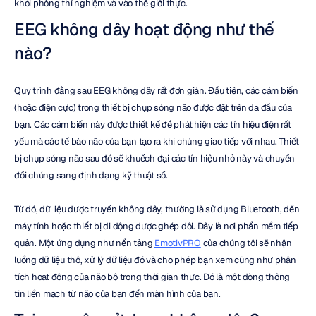
khỏi phòng thí nghiệm và vào thế giới thực.
EEG không dây hoạt động như thế 
nào?
Quy trình đằng sau EEG không dây rất đơn giản. Đầu tiên, các cảm biến 
(hoặc điện cực) trong thiết bị chụp sóng não được đặt trên da đầu của 
bạn. Các cảm biến này được thiết kế để phát hiện các tín hiệu điện rất 
yếu mà các tế bào não của bạn tạo ra khi chúng giao tiếp với nhau. Thiết 
bị chụp sóng não sau đó sẽ khuếch đại các tín hiệu nhỏ này và chuyển 
đổi chúng sang định dạng kỹ thuật số.
Từ đó, dữ liệu được truyền không dây, thường là sử dụng Bluetooth, đến 
máy tính hoặc thiết bị di động được ghép đôi. Đây là nơi phần mềm tiếp 
quản. Một ứng dụng như nền tảng 
EmotivPRO
 của chúng tôi sẽ nhận 
luồng dữ liệu thô, xử lý dữ liệu đó và cho phép bạn xem cũng như phân 
tích hoạt động của não bộ trong thời gian thực. Đó là một dòng thông 
tin liền mạch từ não của bạn đến màn hình của bạn.