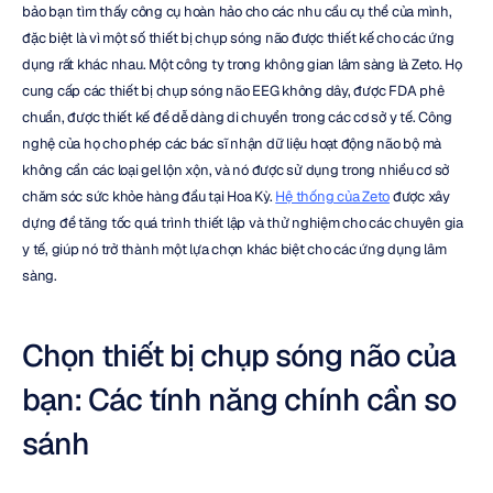
bảo bạn tìm thấy công cụ hoàn hảo cho các nhu cầu cụ thể của mình, 
đặc biệt là vì một số thiết bị chụp sóng não được thiết kế cho các ứng 
dụng rất khác nhau. Một công ty trong không gian lâm sàng là Zeto. Họ 
cung cấp các thiết bị chụp sóng não EEG không dây, được FDA phê 
chuẩn, được thiết kế để dễ dàng di chuyển trong các cơ sở y tế. Công 
nghệ của họ cho phép các bác sĩ nhận dữ liệu hoạt động não bộ mà 
không cần các loại gel lộn xộn, và nó được sử dụng trong nhiều cơ sở 
chăm sóc sức khỏe hàng đầu tại Hoa Kỳ. 
Hệ thống của Zeto
 được xây 
dựng để tăng tốc quá trình thiết lập và thử nghiệm cho các chuyên gia 
y tế, giúp nó trở thành một lựa chọn khác biệt cho các ứng dụng lâm 
sàng.
Chọn thiết bị chụp sóng não của 
bạn: Các tính năng chính cần so 
sánh