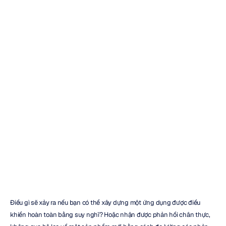
Tai
nghe
EEG
không
dây
để
bán:
Hướng
dẫn
cho
người
mua
Emotiv
Đã
cập
nhật
vào
13
thg
1,
2026
Điều gì sẽ xảy ra nếu bạn có thể xây dựng một ứng dụng được điều 
khiển hoàn toàn bằng suy nghĩ? Hoặc nhận được phản hồi chân thực, 