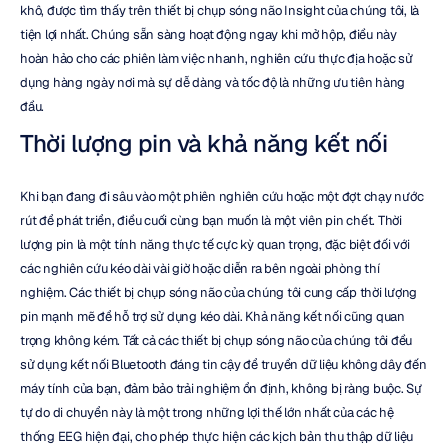
khô, được tìm thấy trên thiết bị chụp sóng não Insight của chúng tôi, là 
tiện lợi nhất. Chúng sẵn sàng hoạt động ngay khi mở hộp, điều này 
hoàn hảo cho các phiên làm việc nhanh, nghiên cứu thực địa hoặc sử 
dụng hàng ngày nơi mà sự dễ dàng và tốc độ là những ưu tiên hàng 
đầu.
Thời lượng pin và khả năng kết nối
Khi bạn đang đi sâu vào một phiên nghiên cứu hoặc một đợt chạy nước 
rút để phát triển, điều cuối cùng bạn muốn là một viên pin chết. Thời 
lượng pin là một tính năng thực tế cực kỳ quan trọng, đặc biệt đối với 
các nghiên cứu kéo dài vài giờ hoặc diễn ra bên ngoài phòng thí 
nghiệm. Các thiết bị chụp sóng não của chúng tôi cung cấp thời lượng 
pin mạnh mẽ để hỗ trợ sử dụng kéo dài. Khả năng kết nối cũng quan 
trọng không kém. Tất cả các thiết bị chụp sóng não của chúng tôi đều 
sử dụng kết nối Bluetooth đáng tin cậy để truyền dữ liệu không dây đến 
máy tính của bạn, đảm bảo trải nghiệm ổn định, không bị ràng buộc. Sự 
tự do di chuyển này là một trong những lợi thế lớn nhất của các hệ 
thống EEG hiện đại, cho phép thực hiện các kịch bản thu thập dữ liệu 