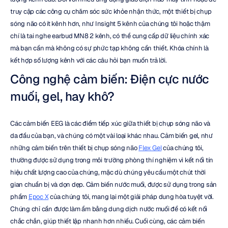
truy cập các công cụ chăm sóc sức khỏe nhận thức, một thiết bị chụp 
sóng não có ít kênh hơn, như Insight 5 kênh của chúng tôi hoặc thậm 
chí là tai nghe earbud MN8 2 kênh, có thể cung cấp dữ liệu chính xác 
mà bạn cần mà không có sự phức tạp không cần thiết. Khóa chính là 
kết hợp số lượng kênh với các câu hỏi bạn muốn trả lời.
Công nghệ cảm biến: Điện cực nước 
muối, gel, hay khô?
Các cảm biến EEG là các điểm tiếp xúc giữa thiết bị chụp sóng não và 
da đầu của bạn, và chúng có một vài loại khác nhau. Cảm biến gel, như 
những cảm biến trên thiết bị chụp sóng não 
Flex Gel
 của chúng tôi, 
thường được sử dụng trong môi trường phòng thí nghiệm vì kết nối tín 
hiệu chất lượng cao của chúng, mặc dù chúng yêu cầu một chút thời 
gian chuẩn bị và dọn dẹp. Cảm biến nước muối, được sử dụng trong sản 
phẩm 
Epoc X
 của chúng tôi, mang lại một giải pháp dung hòa tuyệt vời. 
Chúng chỉ cần được làm ẩm bằng dung dịch nước muối để có kết nối 
chắc chắn, giúp thiết lập nhanh hơn nhiều. Cuối cùng, các cảm biến 