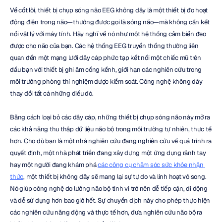
Về cốt lõi, thiết bị chụp sóng não EEG không dây là một thiết bị đo hoạt 
động điện trong não—thường được gọi là sóng não—mà không cần kết 
nối vật lý với máy tính. Hãy nghĩ về nó như một hệ thống cảm biến đeo 
được cho não của bạn. Các hệ thống EEG truyền thống thường liên 
quan đến một mạng lưới dây cáp phức tạp kết nối một chiếc mũ trên 
đầu bạn với thiết bị ghi âm cồng kềnh, giới hạn các nghiên cứu trong 
môi trường phòng thí nghiệm được kiểm soát. Công nghệ không dây 
thay đổi tất cả những điều đó.
Bằng cách loại bỏ các dây cáp, những thiết bị chụp sóng não này mở ra 
các khả năng thu thập dữ liệu não bộ trong môi trường tự nhiên, thực tế 
hơn. Cho dù bạn là một nhà nghiên cứu đang nghiên cứu về quá trình ra 
quyết định, một nhà phát triển đang xây dựng một ứng dụng rảnh tay 
hay một người đang khám phá 
các công cụ chăm sóc sức khỏe nhận 
thức
, một thiết bị không dây sẽ mang lại sự tự do và linh hoạt vô song. 
Nó giúp công nghệ đo lường não bộ tinh vi trở nên dễ tiếp cận, di động 
và dễ sử dụng hơn bao giờ hết. Sự chuyển dịch này cho phép thực hiện 
các nghiên cứu năng động và thực tế hơn, đưa nghiên cứu não bộ ra 