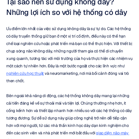
Tại sao nên sử dụng không dây? 
Những lợi ích so với hệ thống có dây
Ưu điểm lớn nhất của việc sử dụng không dây là sự tự do. Các hệ thống 
có dây truyền thống giữ bạn ở một vị trí cố định, điều này có thể hạn 
chế loại nghiên cứu hoặc phát triển mà bạn có thể thực hiện. Với thiết bị 
chụp sóng não không dây, những người tham gia có thể di chuyển 
xung quanh, tương tác với môi trường của họ và thực hiện các nhiệm vụ 
một cách tự nhiên hơn. Đây là một bước ngoặt cho các lĩnh vực như 
nghiên cứu học thuật
 và neuromarketing, nơi mà bối cảnh đóng vai trò 
then chốt.
Bên ngoài khả năng di động, các hệ thống không dây mang lại những 
cải tiến đáng kể về sự thoải mái và tiện lợi. Chúng thường nhẹ hơn, ít 
cồng kềnh hơn và thiết lập nhanh hơn nhiều so với các hệ thống có dây 
tương đương. Sự dễ sử dụng này giúp công nghệ trở nên dễ tiếp cận 
hơn với mọi người, từ các nhà thần kinh học dày dạn kinh nghiệm cho 
đến các sinh viên và nhà phát triển mới bắt đầu với 
giao diện não-máy 