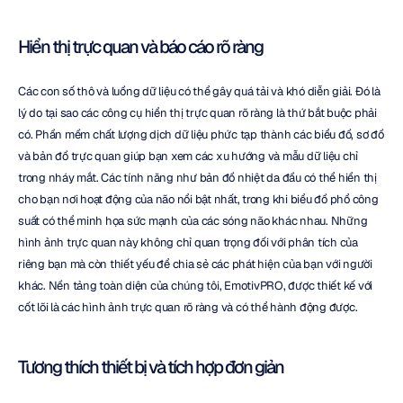
Hiển thị trực quan và báo cáo rõ ràng
Các con số thô và luồng dữ liệu có thể gây quá tải và khó diễn giải. Đó là 
lý do tại sao các công cụ hiển thị trực quan rõ ràng là thứ bắt buộc phải 
có. Phần mềm chất lượng dịch dữ liệu phức tạp thành các biểu đồ, sơ đồ 
và bản đồ trực quan giúp bạn xem các xu hướng và mẫu dữ liệu chỉ 
trong nháy mắt. Các tính năng như bản đồ nhiệt da đầu có thể hiển thị 
cho bạn nơi hoạt động của não nổi bật nhất, trong khi biểu đồ phổ công 
suất có thể minh họa sức mạnh của các sóng não khác nhau. Những 
hình ảnh trực quan này không chỉ quan trọng đối với phân tích của 
riêng bạn mà còn thiết yếu để chia sẻ các phát hiện của bạn với người 
khác. Nền tảng toàn diện của chúng tôi, EmotivPRO, được thiết kế với 
cốt lõi là các hình ảnh trực quan rõ ràng và có thể hành động được.
Tương thích thiết bị và tích hợp đơn giản