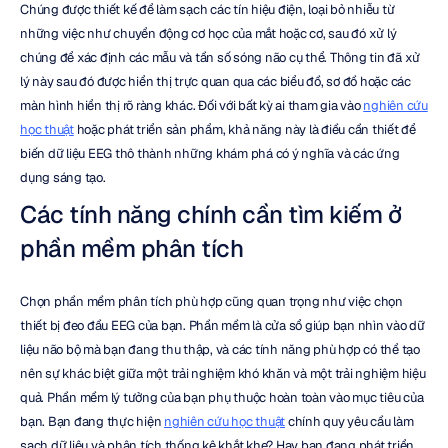
Chúng được thiết kế để làm sạch các tín hiệu điện, loại bỏ nhiễu từ 
những việc như chuyển động cơ học của mắt hoặc cơ, sau đó xử lý 
chúng để xác định các mẫu và tần số sóng não cụ thể. Thông tin đã xử 
lý này sau đó được hiển thị trực quan qua các biểu đồ, sơ đồ hoặc các 
màn hình hiển thị rõ ràng khác. Đối với bất kỳ ai tham gia vào 
nghiên cứu 
học thuật
 hoặc phát triển sản phẩm, khả năng này là điều cần thiết để 
biến dữ liệu EEG thô thành những khám phá có ý nghĩa và các ứng 
dụng sáng tạo.
Các tính năng chính cần tìm kiếm ở 
phần mềm phân tích
Chọn phần mềm phân tích phù hợp cũng quan trọng như việc chọn 
thiết bị đeo đầu EEG của bạn. Phần mềm là cửa sổ giúp bạn nhìn vào dữ 
liệu não bộ mà bạn đang thu thập, và các tính năng phù hợp có thể tạo 
nên sự khác biệt giữa một trải nghiệm khó khăn và một trải nghiệm hiệu 
quả. Phần mềm lý tưởng của bạn phụ thuộc hoàn toàn vào mục tiêu của 
bạn. Bạn đang thực hiện 
nghiên cứu học thuật
 chính quy yêu cầu làm 
sạch dữ liệu và phân tích thống kê khắt khe? Hay bạn đang phát triển 