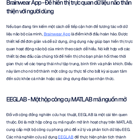
Brainwear App - Để hiển thị trực quan dữ liệu não thân 
thiện với người dùng
Nếu bạn đang tìm kiếm một cách dễ tiếp cận hơn để tương tác với dữ 
liệu não bộ của mình, 
Brainwear App
 là điểm khởi đầu hoàn hảo. Được 
thiết kế để đơn giản và dễ sử dụng, ứng dụng này giúp bạn hiển thị trực 
quan hoạt động não bộ của mình theo cách dễ hiểu. Nó kết hợp với các 
thiết bị đeo đầu của chúng tôi để hiển thị cho bạn phản hồi theo thời 
gian thực về các trạng thái như tập trung, bình tĩnh và phấn khích. Điều 
này làm cho nó trở thành một công cụ thực tế cho bất kỳ ai quan tâm 
đến sức khỏe cá nhân hoặc các ứng dụng đào tạo nhận thức.
EEGLAB - Một hộp công cụ MATLAB mã nguồn mở
Đối với cộng đồng nghiên cứu học thuật, EEGLAB là một cái tên quen 
thuộc. Đó là một hộp công cụ mã nguồn mở linh hoạt chạy trên MATLAB, 
cung cấp một bộ công cụ phong phú để xử lý và phân tích dữ liệu EEG. 
Các nhà nghiên cứu sử dụng 
EEGLAB
 để thực hiện phân tích thành 