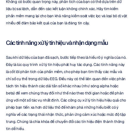
Không có bước quan trọng này, phân tích của bạn có thể dựa trên dữ 
liệu bị sai lệch, dẫn đến các kết luận không chính xác. Hãy tìm kiếm 
phần mềm mang lại cho bạn khả năng kiểm soát việc lọc và loại bỏ dị vật 
nhiễu để đảm bảo kết quả của bạn là đáng tin cậy.
Các tính năng xử lý tín hiệu và nhận dạng mẫu
Sau khi dữ liệu của bạn đã sạch, bước tiếp theo là hiểu rõ ý nghĩa của nó. 
Đây là lúc quy trình xử lý tín hiệu phát huy tác dụng. Các tính năng này 
là cốt lõi phân tích của phần mềm, cho phép bạn tìm thấy các mẫu và 
chỉ số cụ thể trong dữ liệu EEG. Điều này có thể liên quan đến việc phân 
tách tín hiệu thành các dải tần số khác nhau (như sóng alpha hoặc 
beta) để xem chúng thay đổi như thế nào theo thời gian hoặc để phản 
ứng với một số tác vụ nhất định. Các công cụ xử lý tín hiệu hiệu quả cho 
phép bạn tiến xa hơn dữ liệu thô để khám phá những hiểu biết có ý 
nghĩa về các trạng thái nhận thức, phản ứng cảm xúc hoặc mức độ tập 
trung. Chúng là chìa khóa để chuyển đổi các tín hiệu điện thành thông 
tin dễ hiểu.