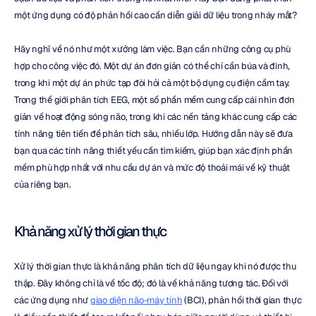
một ứng dụng có độ phản hồi cao cần diễn giải dữ liệu trong nháy mắt?
Hãy nghĩ về nó như một xưởng làm việc. Bạn cần những công cụ phù 
hợp cho công việc đó. Một dự án đơn giản có thể chỉ cần búa và đinh, 
trong khi một dự án phức tạp đòi hỏi cả một bộ dụng cụ điện cầm tay. 
Trong thế giới phân tích EEG, một số phần mềm cung cấp cái nhìn đơn 
giản về hoạt động sóng não, trong khi các nền tảng khác cung cấp các 
tính năng tiên tiến để phân tích sâu, nhiều lớp. Hướng dẫn này sẽ đưa 
bạn qua các tính năng thiết yếu cần tìm kiếm, giúp bạn xác định phần 
mềm phù hợp nhất với nhu cầu dự án và mức độ thoải mái về kỹ thuật 
của riêng bạn.
Khả năng xử lý thời gian thực
Xử lý thời gian thực là khả năng phân tích dữ liệu ngay khi nó được thu 
thập. Đây không chỉ là về tốc độ; đó là về khả năng tương tác. Đối với 
các ứng dụng như 
giao diện não-máy tính
 (BCI), phản hồi thời gian thực 