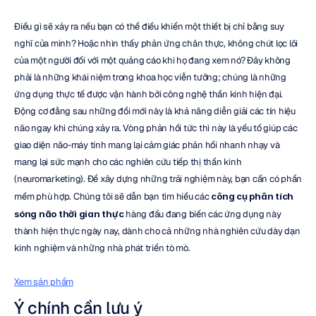
Điều gì sẽ xảy ra nếu bạn có thể điều khiển một thiết bị chỉ bằng suy 
nghĩ của mình? Hoặc nhìn thấy phản ứng chân thực, không chút lọc lõi 
của một người đối với một quảng cáo khi họ đang xem nó? Đây không 
phải là những khái niệm trong khoa học viễn tưởng; chúng là những 
ứng dụng thực tế được vận hành bởi công nghệ thần kinh hiện đại. 
Động cơ đằng sau những đổi mới này là khả năng diễn giải các tín hiệu 
não ngay khi chúng xảy ra. Vòng phản hồi tức thì này là yếu tố giúp các 
giao diện não-máy tính mang lại cảm giác phản hồi nhanh nhạy và 
mang lại sức mạnh cho các nghiên cứu tiếp thị thần kinh 
(neuromarketing). Để xây dựng những trải nghiệm này, bạn cần có phần 
mềm phù hợp. Chúng tôi sẽ dẫn bạn tìm hiểu các 
công cụ phân tích 
sóng não thời gian thực
 hàng đầu đang biến các ứng dụng này 
thành hiện thực ngày nay, dành cho cả những nhà nghiên cứu dày dạn 
kinh nghiệm và những nhà phát triển tò mò.
Xem sản phẩm
Ý chính cần lưu ý