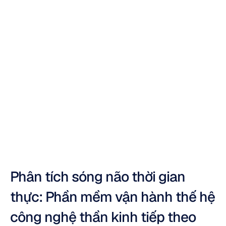
10
công
cụ
phân
tích
sóng
não
thời
gian
thực
tốt
nhất
Dương
Trần
Đã
cập
nhật
vào
13
thg
11,
2025
Phân tích sóng não thời gian 
thực: Phần mềm vận hành thế hệ 
công nghệ thần kinh tiếp theo