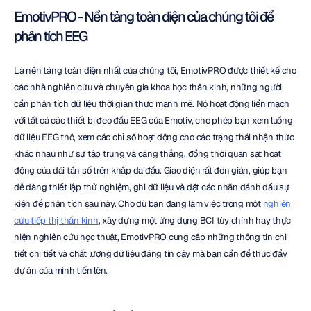
EmotivPRO - Nền tảng toàn diện của chúng tôi để 
phân tích EEG
Là nền tảng toàn diện nhất của chúng tôi, EmotivPRO được thiết kế cho 
các nhà nghiên cứu và chuyên gia khoa học thần kinh, những người 
cần phân tích dữ liệu thời gian thực mạnh mẽ. Nó hoạt động liền mạch 
với tất cả các thiết bị đeo đầu EEG của Emotiv, cho phép bạn xem luồng 
dữ liệu EEG thô, xem các chỉ số hoạt động cho các trạng thái nhận thức 
khác nhau như sự tập trung và căng thẳng, đồng thời quan sát hoạt 
động của dải tần số trên khắp da đầu. Giao diện rất đơn giản, giúp bạn 
dễ dàng thiết lập thử nghiệm, ghi dữ liệu và đặt các nhãn đánh dấu sự 
kiện để phân tích sau này. Cho dù bạn đang làm việc trong một 
nghiên 
cứu tiếp thị thần kinh
, xây dựng một ứng dụng BCI tùy chỉnh hay thực 
hiện nghiên cứu học thuật, EmotivPRO cung cấp những thông tin chi 
tiết chi tiết và chất lượng dữ liệu đáng tin cậy mà bạn cần để thúc đẩy 
dự án của mình tiến lên.