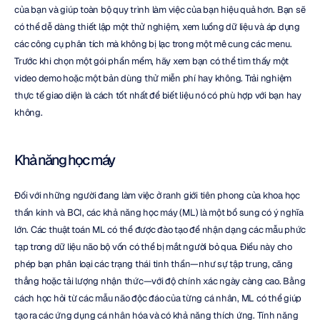
của bạn và giúp toàn bộ quy trình làm việc của bạn hiệu quả hơn. Bạn sẽ 
có thể dễ dàng thiết lập một thử nghiệm, xem luồng dữ liệu và áp dụng 
các công cụ phân tích mà không bị lạc trong một mê cung các menu. 
Trước khi chọn một gói phần mềm, hãy xem bạn có thể tìm thấy một 
video demo hoặc một bản dùng thử miễn phí hay không. Trải nghiệm 
thực tế giao diện là cách tốt nhất để biết liệu nó có phù hợp với bạn hay 
không.
Khả năng học máy
Đối với những người đang làm việc ở ranh giới tiên phong của khoa học 
thần kinh và BCI, các khả năng học máy (ML) là một bổ sung có ý nghĩa 
lớn. Các thuật toán ML có thể được đào tạo để nhận dạng các mẫu phức 
tạp trong dữ liệu não bộ vốn có thể bị mắt người bỏ qua. Điều này cho 
phép bạn phân loại các trạng thái tinh thần—như sự tập trung, căng 
thẳng hoặc tải lượng nhận thức—với độ chính xác ngày càng cao. Bằng 
cách học hỏi từ các mẫu não độc đáo của từng cá nhân, ML có thể giúp 
tạo ra các ứng dụng cá nhân hóa và có khả năng thích ứng. Tính năng 