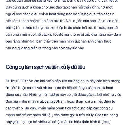
là điều cần thiết để tạo ra kết nối nhạy bén giữa người dùng và thiết bị. 
Đây cũng là chìa khóa cho việc đào tạo phản hồi thần kinh, nơi một 
người học cách điều chỉnh hoạt động não bộ của họ dựa trên các tín 
hiệu âm thanh hoặc hình ảnh tức thì. Nếu dự án của bạn liên quan đến 
bất kỳ hình thức tương tác trực tiếp hoặc phản hồi tức thì nào, bạn sẽ 
cần phần mềm có thể bắt kịp tốc độ mà không bị trễ. Khả năng này đảm 
bảo rằng những gì bạn thấy trên màn hình là phản ánh chân thực 
những gì đang diễn ra trong não bộ ngay lúc này.
Công cụ làm sạch và tiền xử lý dữ liệu
Dữ liệu EEG thô hiếm khi hoàn hảo. Nó thường chứa đầy các hiện tượng 
"nhiễu" hoặc các dị vật nhiễu—các tín hiệu không xuất phát từ hoạt 
động của não. Những hiện tượng này có thể được gây ra bởi những việc 
đơn giản như nháy mắt, căng cơ hàm, hoặc thậm chí là nhiễu điện từ 
các thiết bị lân cận. Phần mềm phân tích tốt cung cấp các công cụ 
mạnh mẽ để làm sạch dữ liệu, còn được gọi là tiền xử lý. Các tính năng 
này giúp bạn lọc bỏ nhiễu và cô lập các tín hiệu thần kinh thực sự. 