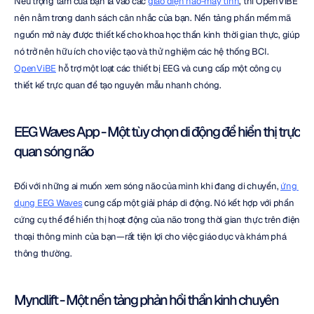
Nếu trọng tâm của bạn là vào các 
giao diện não-máy tính
, thì OpenViBE 
nên nằm trong danh sách cân nhắc của bạn. Nền tảng phần mềm mã 
nguồn mở này được thiết kế cho khoa học thần kinh thời gian thực, giúp 
nó trở nên hữu ích cho việc tạo và thử nghiệm các hệ thống BCI. 
OpenViBE
 hỗ trợ một loạt các thiết bị EEG và cung cấp một công cụ 
thiết kế trực quan để tạo nguyên mẫu nhanh chóng.
EEG Waves App - Một tùy chọn di động để hiển thị trực 
quan sóng não
Đối với những ai muốn xem sóng não của mình khi đang di chuyển, 
ứng 
dụng EEG Waves
 cung cấp một giải pháp di động. Nó kết hợp với phần 
cứng cụ thể để hiển thị hoạt động của não trong thời gian thực trên điện 
thoại thông minh của bạn—rất tiện lợi cho việc giáo dục và khám phá 
thông thường.
Myndlift - Một nền tảng phản hồi thần kinh chuyên 