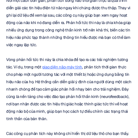
Nói một cách đơn giản, phân tích sóng não thời gian thực là quá trình 
diễn giải các tín hiệu điện từ não ngay khi chúng được thu thập. Thay vì 
ghi lại dữ liệu để xem lại sau, các công cụ này giúp bạn xem ngay hoạt 
động của não khi nó đang diễn ra. Phản hồi tức thì này là chìa khóa giúp 
nhiều ứng dụng trong công nghệ thần kinh trở nên khả thi, biến các tín 
hiệu não phức tạp thành những thông tin hiểu được mà bạn có thể làm 
việc ngay lập tức.
Vòng phản hồi tức thì này là chìa khóa để tạo ra các trải nghiệm tương 
tác. Ví dụ, trong một 
giao diện não-máy tính
, phân tích thời gian thực 
cho phép một người tương tác với một thiết bị hoặc ứng dụng bằng tín 
hiệu não của họ. Hệ thống cần diễn giải ý định của người dùng một cách 
nhanh chóng để tạo cảm giác phản hồi nhạy bén cho trải nghiệm. Đây 
cũng là nền tảng cho việc đào tạo phản hồi thần kinh (neurofeedback), 
nơi bạn nhận được các tín hiệu thị giác hoặc thính giác tức thì về hoạt 
động não bộ của mình, giúp bạn học cách tự điều chỉnh các trạng thái 
tinh thần của bản thân.
Các công cụ phân tích này không chỉ hiển thị dữ liệu thô cho bạn thấy. 