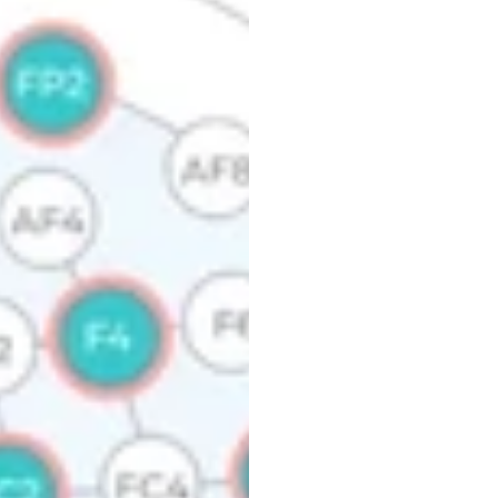
Hướn
diện
v
Điện