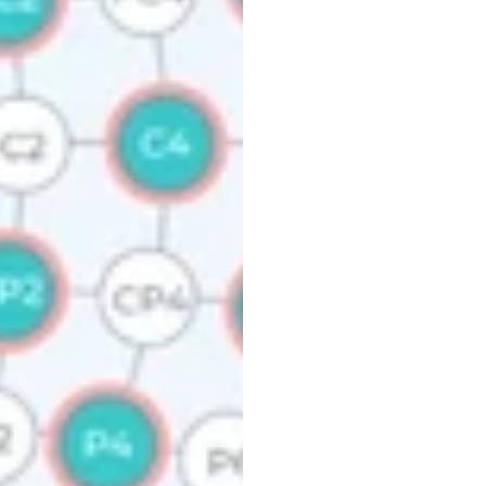
Tại
nh
của
B
Emotiv
Đã
cập
nhật
vào
1