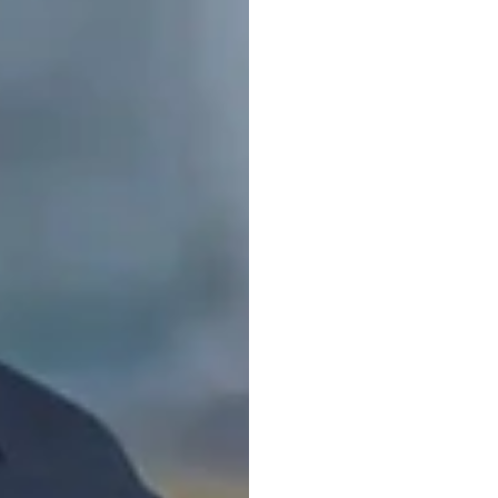
minh
Dương
Trần
Đã
cập
nhật