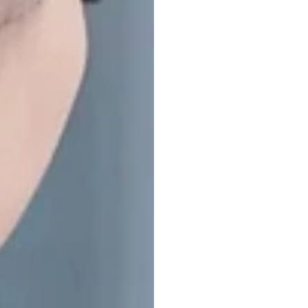
Giá
m
để
đầ