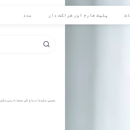
ات
پلیٹ فارم اور شراکت دار
مدد
یوگا
عصبی علوم
/
دماغ کی صحت
/
ذہنی سکو