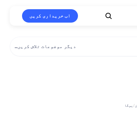
اب خریداری کریں
اب خریداری کریں
دیگر موضوعات تلاش کریں…
برائے
تناؤ
سے
نجات
ن
/
یوگا