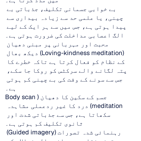
میں مدد کرتا ہے۔
بے خوابی جسمانی تکلیف، جذباتی بے 
چینی، یا علمی حد سے زیادہ بیداری سے 
پیدا ہوتی ہے، جس میں سے ہر ایک کے لیے 
الگ اعصابی مداخلت کی ضرورت ہوتی ہے۔
محبت اور مہربانی پر مبنی دھیان 
(Loving-kindness meditation) دیکھ بھال 
کے نظام کو فعال کرتا ہے تاکہ خطرے کا 
پتہ لگانے والے سرکٹس کو روکا جا سکے، 
جس سے سونے کے وقت کی بے چینی کم ہوتی 
ہے۔
جسم کے سکین کا دھیان (Body scan 
meditation) درد کا غیر ردعملی مشاہدہ 
سکھاتا ہے، جس سے جذباتی شدت اور 
ثانوی تکلیف کم ہوتی ہے۔
رہنمائی شدہ تصورات (Guided imagery) 