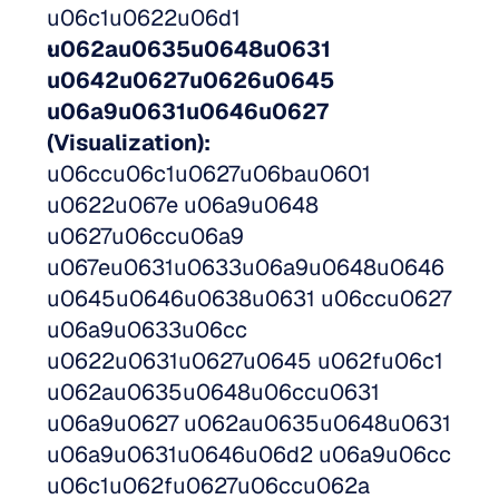
u06c1u0622u06d1
u062au0635u0648u0631 
u0642u0627u0626u0645 
u06a9u0631u0646u0627 
(Visualization):
u06ccu06c1u0627u06bau0601 
u0622u067e u06a9u0648 
u0627u06ccu06a9 
u067eu0631u0633u06a9u0648u0646 
u0645u0646u0638u0631 u06ccu0627 
u06a9u0633u06cc 
u0622u0631u0627u0645 u062fu06c1 
u062au0635u0648u06ccu0631 
u06a9u0627 u062au0635u0648u0631 
u06a9u0631u0646u06d2 u06a9u06cc 
u06c1u062fu0627u06ccu062a 