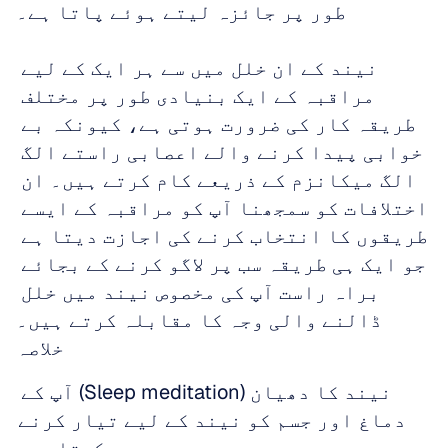
طور پر جائزہ لیتے ہوئے پاتا ہے۔
نیند کے ان خلل میں سے ہر ایک کے لیے 
مراقبہ کے ایک بنیادی طور پر مختلف 
طریقہ کار کی ضرورت ہوتی ہے، کیونکہ بے 
خوابی پیدا کرنے والے اعصابی راستے الگ 
الگ میکانزم کے ذریعے کام کرتے ہیں۔ ان 
اختلافات کو سمجھنا آپ کو مراقبہ کے ایسے 
طریقوں کا انتخاب کرنے کی اجازت دیتا ہے 
جو ایک ہی طریقہ سب پر لاگو کرنے کے بجائے 
براہ راست آپ کی مخصوص نیند میں خلل 
ڈالنے والی وجہ کا مقابلہ کرتے ہیں۔
خلاصہ
نیند کا دھیان (Sleep meditation) آپ کے 
دماغ اور جسم کو نیند کے لیے تیار کرنے 