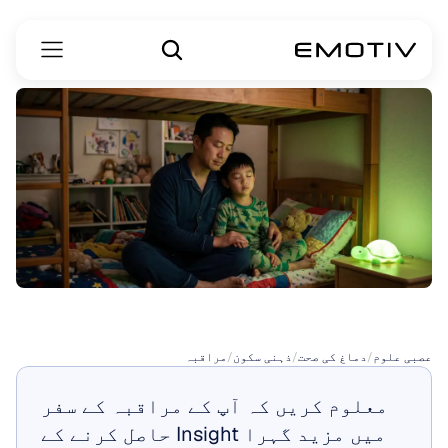
سونے
کی
مراقبہ
عصبی علوم
/
دماغ کی صحت
/
ذہنی سکون
/
مراقبہ
معلوم کریں کہ آپ کے مراقبہ کے سفر 
میں مزید گہرا Insight حاصل کرنے کے 