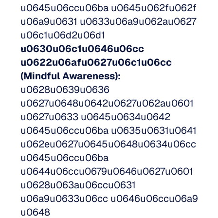
u0645u06ccu06ba u0645u062fu062f 
u06a9u0631 u0633u06a9u062au0627 
u06c1u06d2u06d1
u0630u06c1u0646u06cc 
u0622u06afu0627u06c1u06cc 
(Mindful Awareness):
u0628u0639u0636 
u0627u0648u0642u0627u062au0601 
u0627u0633 u0645u0634u0642 
u0645u06ccu06ba u0635u0631u0641 
u062eu0627u0645u0648u0634u06cc 
u0645u06ccu06ba 
u0644u06ccu0679u0646u0627u0601 
u0628u063au06ccu0631 
u06a9u0633u06cc u0646u06ccu06a9 
u0648 