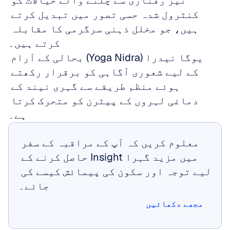
تیز رفتاری سے چلنے والے خیالات کو 
کنٹرول شدہ حسی تصور میں تبدیل کرتے 
ہیں، جو مخلل ذہنی سرگرمی کا مقابلہ 
کرتے ہیں۔
یوگا نیدرا (Yoga Nidra) بحالی کے آرام 
کے لیے شعوری آگاہی کو برقرار رکھتے 
ہوئے منظم طریقے سے گہری نیند کے 
دماغی لہروں کے پیٹرن کو متحرک کرتا 
ہے۔
معلوم کریں کہ آپ کے مراقبہ کے سفر 
میں مزید گہرا Insight حاصل کرنے کے 
لیے توجہ اور سکون کی پیمائش کیسے کی 
جائے۔
مجھے دکھائیں
مجھے دکھائیں