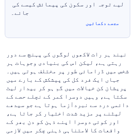
لیے توجہ اور سکون کی پیمائش کیسے کی 
جائے۔
مجھے دکھائیں
مجھے دکھائیں
نیند ہر رات لاکھوں لوگوں کی پہنچ سے دور 
رہتی ہے، لیکن اس کی بنیادی وجوہات ہر 
شخص میں ڈرامائی طور پر مختلف ہوتی ہیں۔ 
جہاں ایک فرد کل کی پیشکش کے بارے میں 
پریشان کن خیالات میں گم ہو کر بیدار لیٹ 
سکتا ہے، وہیں دوسرا کمر کے نچلے حصے کے 
دائمی درد سے نبردآزما ہوتا ہے جو سیدھے 
لیٹنے پر مزید شدت اختیار کر جاتا ہے، 
اور کوئی دوسرا اپنے ذہن کو دن بھر کے 
واقعات کا لامتناہی ذہنی چکر میں لازمی 