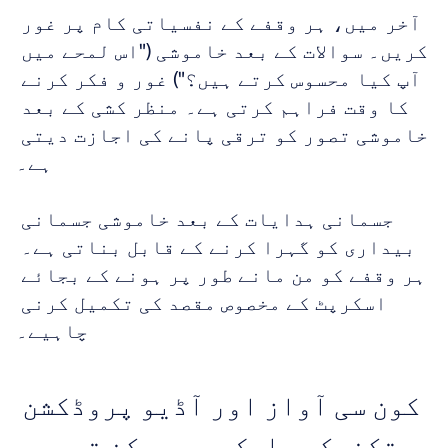
آخر میں، ہر وقفے کے نفسیاتی کام پر غور 
کریں۔ سوالات کے بعد خاموشی ("اس لمحے میں 
آپ کیا محسوس کرتے ہیں؟") غور و فکر کرنے 
کا وقت فراہم کرتی ہے۔ منظر کشی کے بعد 
خاموشی تصور کو ترقی پانے کی اجازت دیتی 
ہے۔
جسمانی ہدایات کے بعد خاموشی جسمانی 
بیداری کو گہرا کرنے کے قابل بناتی ہے۔ 
ہر وقفے کو من مانے طور پر ہونے کے بجائے 
اسکرپٹ کے مخصوص مقصد کی تکمیل کرنی 
چاہیے۔
کون سی آواز اور آڈیو پروڈکشن 
تکنیکیں ایک مسحور کن تجربہ 