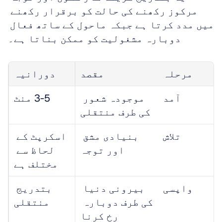
مرکوز رکھنے کی حالت کو برقرار رکھنے 
میں مدد کرتا ہے جبکہ ماحول کے ساتھ فعال 
دوبارہ مشغولیت کو ممکن بناتا ہے۔
مرحلہ
مقصد
دورانیہ
آمد
موجودہ شعور 
3-5 منٹ
کی طرف منتقلی
تلاش
بنیادی مشق 
اسکرپٹ کے 
اور توجہ
لحاظ سے 
مختلف ہے
واپسی
بیرونی دنیا 
بتدریج 
کی طرف دوبارہ 
منتقلی
رخ کرنا