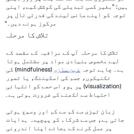
ہیں: "بغیر کسی تبدیلی کی کوشش کیے، اپنی 
توجہ کو اپنے سانس لینے کی قدرتی تال پر 
مرکوز ہونے دیں۔"
تلاش کا مرحلہ
تلاش کا مرحلہ آپ کے مراقبہ کے مقصد کے 
لیے مخصوص بنیادی مواد پر مشتمل ہوتا 
ہے۔ چاہے توجہ 
ذہن سازی
 (mindfulness) کی 
تکنیکوں، جسم کی اسکیننگ، یا تصور 
(visualization) پر ہو، اس حصے کو انتہائی 
احتیاط سے لکھنے کی ضرورت ہوتی ہے۔
زبان تیزی سے کم سے کم اور وسیع ہوتی 
جاتی ہے، جس سے شرکاء کو پیچیدہ ہدایات 
پر عمل کرنے کے بجائے اپنا اندرونی 