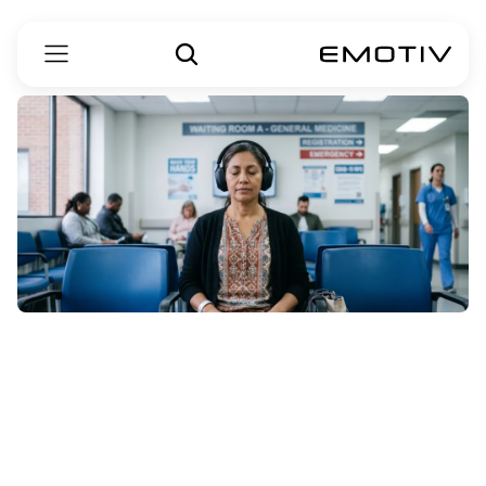
موثر
گائیڈڈ
میڈیٹیشنز
بنانے
اور
پیش