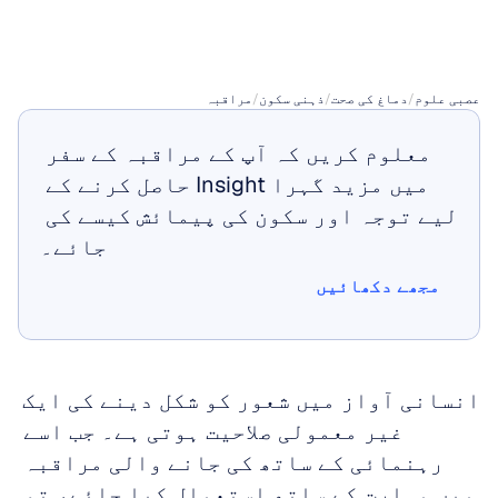
کرنے
کا
طریقہ
عصبی علوم
/
دماغ کی صحت
/
ذہنی سکون
/
مراقبہ
معلوم کریں کہ آپ کے مراقبہ کے سفر 
میں مزید گہرا Insight حاصل کرنے کے 
لیے توجہ اور سکون کی پیمائش کیسے کی 
جائے۔
مجھے دکھائیں
مجھے دکھائیں
انسانی آواز میں شعور کو شکل دینے کی ایک 
غیر معمولی صلاحیت ہوتی ہے۔ جب اسے 
رہنمائی کے ساتھ کی جانے والی مراقبہ 
میں مہارت کے ساتھ استعمال کیا جائے، تو 