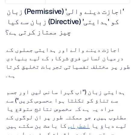
'اجازت دینے والی' (Permissive) زبان 
کو 'ہدایتی' (Directive) زبان سے کیا 
چیز ممتاز کرتی ہے؟
اجازت دینے والے اور ہدایتی جملوں کے 
درمیان لسانی فرق شرکاء کے لیے بنیادی 
طور پر مختلف نفسیاتی تجربات تخلیق کرتا 
ہے۔
ہدایتی زبان ("اب گہرا سانس لیں اور جسم 
سے تناؤ کو نکلتا ہوا محسوس کریں") سے 
مراد یہ ہے کہ مخصوص نتائج متوقع یا 
مطلوب ہیں، جو ممکنہ طور پر ان لوگوں کے 
لیے دباؤ یا 
اضطراب
 کا باعث بن سکتے ہیں 
جو تجویز کردہ اثرات کو فوری طور پر 