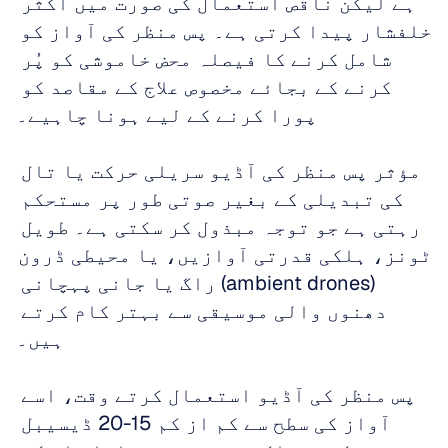
ہے لیکن ناقص استعمال کی صورت میں اکثر 
خلفشار پیدا کرتی ہے۔ پس منظر کی آواز کو 
شامل کرنے کا فیصلہ محض خاموشی کو پُر 
کرنے کے بجائے مخصوص علاج کے مقاصد کو 
پورا کرنے کے لیے ہونا چاہیے۔
مؤثر پس منظر کی آڈیو سریلی حرکت یا تال 
کی تبدیلی کے بغیر صوتی طور پر مستحکم 
رہتی ہے جو توجہ مبذول کر سکتی ہے۔ طویل 
ٹونز، ہلکی قدرتی آوازیں، یا محیطی ڈرون 
(ambient drones) راگ یا جانی پہچانی 
دھنوں والی موسیقی سے بہتر کام کرتے 
ہیں۔
پس منظر کی آڈیو استعمال کرتے وقت، اسے 
آواز کی سطح سے کم از کم 15-20 ڈیسیبل 