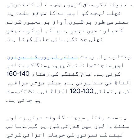
سے بولنے کی مشق کریں، جس سے آپ کے قدرتی 
نچلے لہجے کو ابھرنے کا موقع ملے۔ یہ 
مصنوعی طور پر گہری آواز پر مجبور کرنے 
کے بارے میں نہیں ہے بلکہ آپ کی حقیقی 
نچلی حد تک رسائی حاصل کرنا ہے۔
رفتار براہ راست 
دماغی لہروں کے نمونوں
اور سنجشتھاناتمک پروسیسنگ کو متاثر 
کرتی ہے۔ عام گفتگو کی رفتار 140-160 
الفاظ فی منٹ ہوتی ہے، جبکہ مؤثر مراقبہ 
کی رہنمائی 100-120 الفاظ فی منٹ تک سست 
ہو جاتی ہے۔
یہ سست رفتار سوچنے کا وقت دیتی ہے اور 
سننے والوں میں قدرتی طور پر گہرے سانس 
لینے کے نمونوں کی حوصلہ افزائی کرتی 