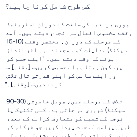
کس طرح شامل کرنا چاہیے؟
پوری مراقبہ کی ساخت کے دوران اسٹریٹجک 
وقفے مخصوص افعال سرانجام دیتے ہیں۔ آمد 
کے مرحلے کے دوران، مختصر وقفے (10-15 
سیکنڈ) ہدایات کو سمجھنے اور اثر انداز 
ہونے کا وقت دیتے ہیں۔ "اپنے جسم کو 
پرسکون ہوتا ہوا محسوس کریں... [وقفہ] ... 
اور اپنے سانس کو اپنی قدرتی تال تلاش 
کرنے دیں... [وقفہ]۔"
تلاش کے مرحلے میں، طویل خاموشی (30-90 
سیکنڈ) ضروری ہو جاتی ہے۔ کسی تکنیک یا 
توجہ کے شعبے کو متعارف کرانے کے بعد، 
طویل پرامن لمحات پیدا کریں جو شرکاء کو 
ہدایت کے ساتھ مکمل طور پر مشغول ہونے کی 