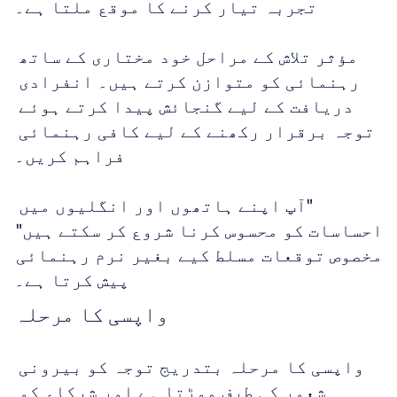
تجربہ تیار کرنے کا موقع ملتا ہے۔
مؤثر تلاش کے مراحل خود مختاری کے ساتھ 
رہنمائی کو متوازن کرتے ہیں۔ انفرادی 
دریافت کے لیے گنجائش پیدا کرتے ہوئے 
توجہ برقرار رکھنے کے لیے کافی رہنمائی 
فراہم کریں۔
"آپ اپنے ہاتھوں اور انگلیوں میں 
احساسات کو محسوس کرنا شروع کر سکتے ہیں" 
مخصوص توقعات مسلط کیے بغیر نرم رہنمائی 
پیش کرتا ہے۔
واپسی کا مرحلہ
واپسی کا مرحلہ بتدریج توجہ کو بیرونی 
شعور کی طرف موڑتا ہے اور شرکاء کو 