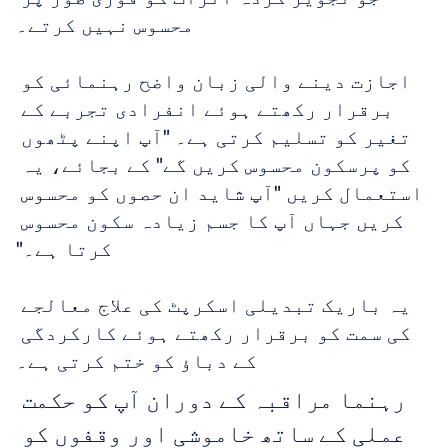
محسوس نہیں کرتے۔
اجازت دینے والی زبان واضح رہنمائی کو 
برقرار رکھتے ہوئے انفرادی تجربے کے 
تغیر کو تسلیم کرتی ہے۔ "آپ اپنے پٹھوں 
کو پرسکون محسوس کریں گے" کے بجائے، یہ 
استعمال کریں "آپ شاید ان حصوں کو محسوس 
کریں جہاں آپ کا جسم زیادہ سکون محسوس 
کرتا ہے۔"
یہ باریک تبدیلی اسکرپٹ کی علاج معالجے 
کی سمت کو برقرار رکھتے ہوئے کارکردگی 
کے دباؤ کو ختم کرتی ہے۔
رہنما مراقبہ کے دوران آپ کو حکمت 
عملی کے ساتھ خاموشی اور وقفوں کو 