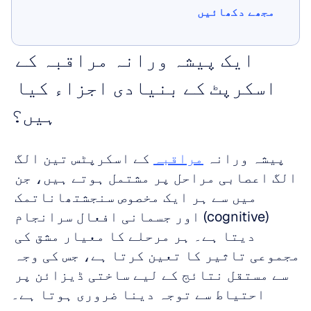
مجھے دکھائیں
مجھے دکھائیں
ایک پیشہ ورانہ مراقبہ کے 
اسکرپٹ کے بنیادی اجزاء کیا 
ہیں؟
پیشہ ورانہ 
مراقبہ
 کے اسکرپٹس تین الگ 
الگ اعصابی مراحل پر مشتمل ہوتے ہیں، جن 
میں سے ہر ایک مخصوص سنجشتھاناتمک 
(cognitive) اور جسمانی افعال سرانجام 
دیتا ہے۔ ہر مرحلے کا معیار مشق کی 
مجموعی تاثیر کا تعین کرتا ہے، جس کی وجہ 
سے مستقل نتائج کے لیے ساختی ڈیزائن پر 
احتیاط سے توجہ دینا ضروری ہوتا ہے۔