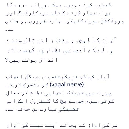
کمزور کرتے ہیں۔ پیشہ ورانہ درجے کا 
مواد تیار کرنے کے لیے ریکارڈنگ اور 
پروڈکشن میں تکنیکی مہارت ضروری ہو جاتی 
ہے۔
آواز کا لہجہ، رفتار اور تال سننے 
والے کے اعصابی نظام پر کیسے اثر 
انداز ہوتے ہیں؟
آواز کی کم فریکوئنسیاں ویگل اعصاب 
(vagal nerve) کو متحرک کر کے 
پیراسمپیتھیٹک اعصابی نظام کو فعال 
کرتی ہیں، جس سے پچ کا کنٹرول ایک اہم 
تکنیکی مہارت بن جاتا ہے۔
سر کی آواز کے بجائے اپنے سینے کی آواز 