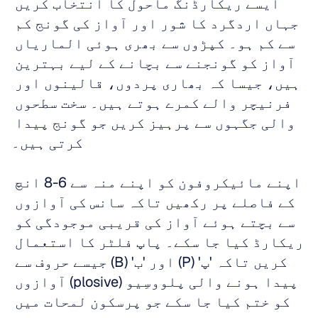
ایسے ریکارڈنگ ماحول کا انتخاب کریں 
جہاں اردگرد کا شور اور آواز کی گونج کم 
سے کم ہو۔ کپڑوں سے بھری ہوئی الماریاں 
آواز کو گونجنے سے بچانے کے لیے بہترین 
ہیں، جیسا کہ بھاری پردوں، قالینوں اور 
فرنیچر والے کمرے ہوتے ہیں۔ سخت سطحوں 
والی جگہوں سے پرہیز کریں جو گونج پیدا 
کرتی ہیں۔
اپنے مائیکروفون کو اپنے منہ سے 6-8 انچ 
کے فاصلے پر رکھیں تاکہ سانس کی آوازوں 
سے بچتے ہوئے آواز کی قریبی موجودگی کو 
ریکارڈ کیا جا سکے۔ پاپ فلٹر کا استعمال 
کریں تاکہ 'پ' (P) اور 'ب' (B) جیسے حروف سے 
پیدا ہونے والی پلووسِیو (plosive) آوازوں 
کو ختم کیا جا سکے جو پرسکون لمحات میں 