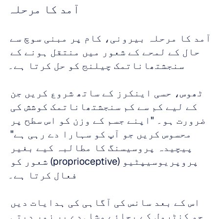
آمد کا مرحلہ
آمد کا مرحلہ بیرونی، کام پر مبنی سوچ سے 
حال کے لمحے کے شعور میں منتقل ہونے کے 
سنجشتھاناتمک چیلنج کو حل کرتا ہے۔
ٹھوس، حسی اینکرز کے ساتھ شروع کریں جن 
کے لیے کم سے کم سنجشتھاناتمک کوشش کی 
ضرورت ہو۔ "اپنے جسم کے وزن کو اس سطح پر 
محسوس کریں جو آپ کو سہارا دے رہی ہے" 
پیچیدہ پروسیسنگ کا مطالبہ کیے بغیر 
پروپریوسیپٹیو (proprioceptive) شعور کو 
فعال کرتا ہے۔
اس کے بعد سانس کی آگاہی کی ہدایات دیں 
جو کنٹرول کے بجائے مشاہدے پر زور دیتی 