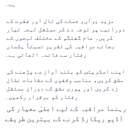
ہے۔
مزید برآں، جملے کی تال اور فقرے کے 
دورانیے پر توجہ دے کر مستقل لہجہ تیار 
کریں۔ عام گفتگو کے مختلف لہجوں کے 
بجائے مراقبہ کی تقریر نسبتاً یکساں 
رفتار سے فائدہ اٹھاتی ہے۔
اپنے اسکرپٹس کو بلند آواز سے پڑھنے کی 
مشق کریں، مناسب وقفوں کے مقامات نشان 
زد کریں اور پوری مشق کے دوران مستقل 
رفتار کو برقرار رکھیں۔
رہنما مراقبہ کے لیے اعلیٰ معیار کی 
آڈیو ریکارڈ کرنے کے بہترین طریقے