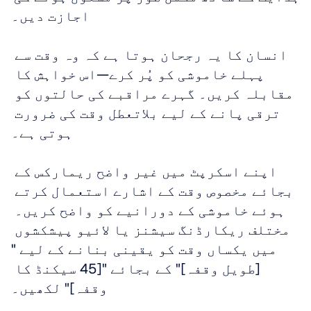
اجازت دیں۔
انسان کا یہ رجحان ہوتا ہے کہ وہ وقت سے 
پہلے خاموشی کو پُر کرے—اس خواہش کا 
مقابلہ کریں۔ گہرے مراقبے کی حالتوں کو 
ترقی پانے کے لیے بلاتعطل وقت کی ضرورت 
ہوتی ہے۔
اپنے اسکرپٹ میں غیر واضح ریمارکس کے 
بجائے مخصوص وقت کے اشارے استعمال کرتے 
ہوئے خاموشی کے دورانیے کو واضح کریں۔ 
مختلف ریکارڈنگ سیشنز یا لائیو پیشکشوں 
میں یکساں وقت کو یقینی بنانے کے لیے "
[طویل وقفہ]" کے بجائے "[45 سیکنڈ کا 
وقفہ]" لکھیں۔