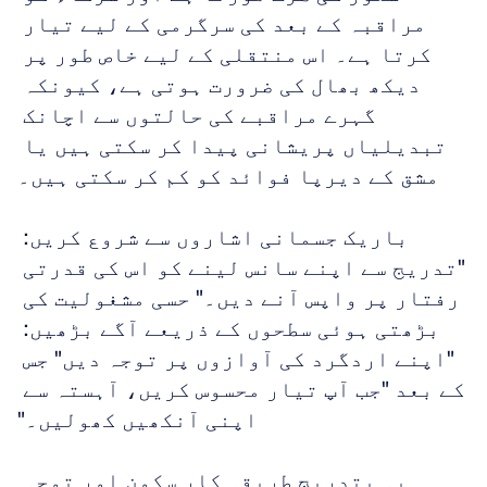
مراقبہ کے بعد کی سرگرمی کے لیے تیار 
کرتا ہے۔ اس منتقلی کے لیے خاص طور پر 
دیکھ بھال کی ضرورت ہوتی ہے، کیونکہ 
گہرے مراقبے کی حالتوں سے اچانک 
تبدیلیاں پریشانی پیدا کر سکتی ہیں یا 
مشق کے دیرپا فوائد کو کم کر سکتی ہیں۔
باریک جسمانی اشاروں سے شروع کریں: 
"تدریج سے اپنے سانس لینے کو اس کی قدرتی 
رفتار پر واپس آنے دیں۔" حسی مشغولیت کی 
بڑھتی ہوئی سطحوں کے ذریعے آگے بڑھیں: 
"اپنے اردگرد کی آوازوں پر توجہ دیں" جس 
کے بعد "جب آپ تیار محسوس کریں، آہستہ سے 
اپنی آنکھیں کھولیں۔"
یہ بتدریج طریقہ کار سکون اور توجہ 