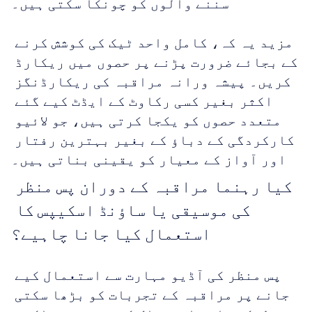
سننے والوں کو چونکا سکتی ہیں۔
مزید یہ کہ، کامل واحد ٹیک کی کوشش کرنے 
کے بجائے ضرورت پڑنے پر حصوں میں ریکارڈ 
کریں۔ پیشہ ورانہ مراقبہ کی ریکارڈنگز 
اکثر بغیر کسی رکاوٹ کے ایڈٹ کیے گئے 
متعدد حصوں کو یکجا کرتی ہیں، جو لائیو 
کارکردگی کے دباؤ کے بغیر بہترین رفتار 
اور آواز کے معیار کو یقینی بناتی ہیں۔
کیا رہنما مراقبہ کے دوران پس منظر 
کی موسیقی یا ساؤنڈ اسکیپس کا 
استعمال کیا جانا چاہیے؟
پس منظر کی آڈیو مہارت سے استعمال کیے 
جانے پر مراقبہ کے تجربات کو بڑھا سکتی 