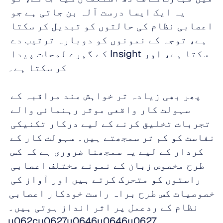
یہ ایک ایسا درست آلہ بن جاتی ہے جو 
اعصابی نظام کی حالتوں کو تبدیل کر سکتا 
ہے، توجہ کے نمونوں کو دوبارہ ترتیب دے 
سکتا ہے، اور Insight کے گہرے لمحات پیدا 
کر سکتا ہے۔
پھر بھی زیادہ تر خواہش مند مراقبہ کے 
سہولت کار واقعی موثر رہنمائی والے 
تجربات تخلیق کرنے کے لیے درکار تکنیکی 
نفاست کو کم تر سمجھتے ہیں۔ سہولت کار کے 
کردار کے لیے یہ سمجھنا ضروری ہے کہ کس 
طرح مخصوص زبان کے نمونے مختلف اعصابی 
راستوں کو متحرک کرتے ہیں اور آواز کی 
خصوصیات کس طرح براہ راست خودکار اعصابی 
نظام کے ردعمل پر اثر انداز ہوتی ہیں۔
u062cu0627u0646u0646u0627 