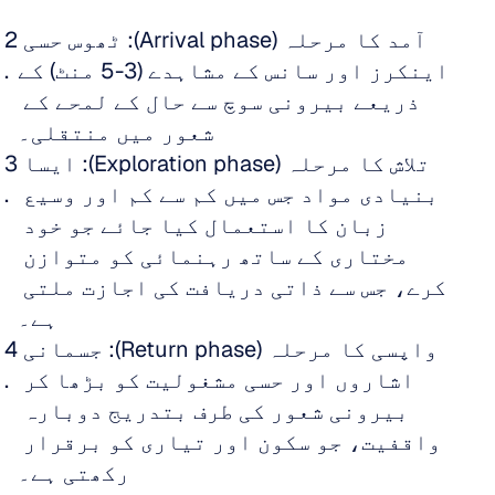
آمد کا مرحلہ (Arrival phase): ٹھوس حسی 
اینکرز اور سانس کے مشاہدے (3-5 منٹ) کے 
ذریعے بیرونی سوچ سے حال کے لمحے کے 
شعور میں منتقلی۔
تلاش کا مرحلہ (Exploration phase): ایسا 
بنیادی مواد جس میں کم سے کم اور وسیع 
زبان کا استعمال کیا جائے جو خود 
مختاری کے ساتھ رہنمائی کو متوازن 
کرے، جس سے ذاتی دریافت کی اجازت ملتی 
ہے۔
واپسی کا مرحلہ (Return phase): جسمانی 
اشاروں اور حسی مشغولیت کو بڑھا کر 
بیرونی شعور کی طرف بتدریج دوبارہ 
واقفیت، جو سکون اور تیاری کو برقرار 
رکھتی ہے۔