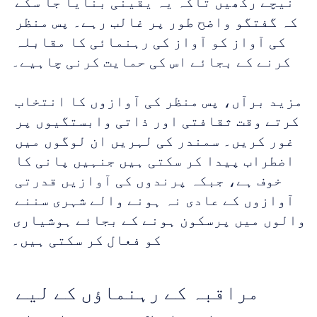
نیچے رکھیں تاکہ یہ یقینی بنایا جا سکے 
کہ گفتگو واضح طور پر غالب رہے۔ پس منظر 
کی آواز کو آواز کی رہنمائی کا مقابلہ 
کرنے کے بجائے اس کی حمایت کرنی چاہیے۔
مزید برآں، پس منظر کی آوازوں کا انتخاب 
کرتے وقت ثقافتی اور ذاتی وابستگیوں پر 
غور کریں۔ سمندر کی لہریں ان لوگوں میں 
اضطراب پیدا کر سکتی ہیں جنہیں پانی کا 
خوف ہے، جبکہ پرندوں کی آوازیں قدرتی 
آوازوں کے عادی نہ ہونے والے شہری سننے 
والوں میں پرسکون ہونے کے بجائے ہوشیاری 
کو فعال کر سکتی ہیں۔
مراقبہ کے رہنماؤں کے لیے 