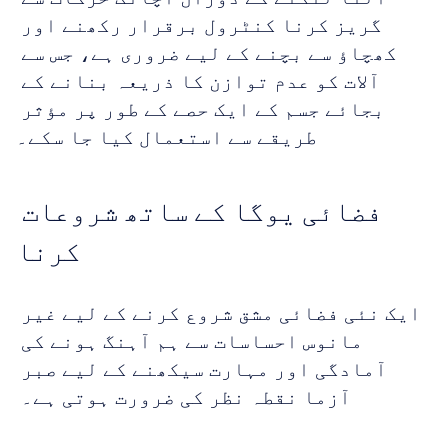
گریز کرنا کنٹرول برقرار رکھنے اور 
کھچاؤ سے بچنے کے لیے ضروری ہے، جس سے 
آلات کو عدم توازن کا ذریعہ بنانے کے 
بجائے جسم کے ایک حصے کے طور پر مؤثر 
طریقے سے استعمال کیا جا سکے۔
فضائی یوگا کے ساتھ شروعات 
کرنا
ایک نئی فضائی مشق شروع کرنے کے لیے غیر 
مانوس احساسات سے ہم آہنگ ہونے کی 
آمادگی اور مہارت سیکھنے کے لیے صبر 
آزما نقطہ نظر کی ضرورت ہوتی ہے۔ 