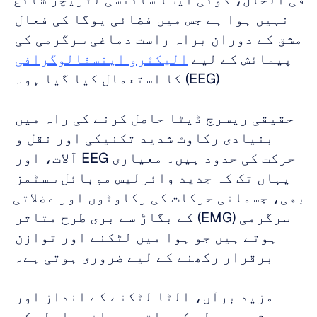
نہیں ہوا ہے جس میں فضائی یوگا کی فعال 
مشق کے دوران براہ راست دماغی سرگرمی کی 
پیمائش کے لیے 
الیکٹرو اینسفالوگرافی
(EEG) کا استعمال کیا گیا ہو۔ 
حقیقی ریسرچ ڈیٹا حاصل کرنے کی راہ میں 
بنیادی رکاوٹ شدید تکنیکی اور نقل و 
حرکت کی حدود ہیں۔ معیاری EEG آلات، اور 
یہاں تک کہ جدید وائرلیس موبائل سسٹمز 
بھی، جسمانی حرکات کی رکاوٹوں اور عضلاتی 
سرگرمی (EMG) کے بگاڑ سے بری طرح متاثر 
ہوتے ہیں جو ہوا میں لٹکنے اور توازن 
برقرار رکھنے کے لیے ضروری ہوتی ہے۔ 
مزید برآں، الٹا لٹکنے کے انداز اور 
ریشمی جھولے کے ساتھ جسمانی رابطے کی 