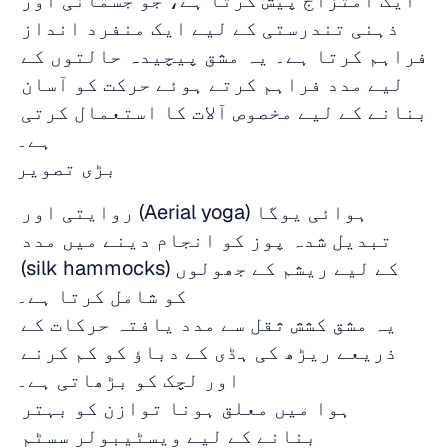
ایک امتزاج پیش کرتا ہے، جو جسمانی اور 
ذہنی تندرستی کے لیے ایک منفرد انداز 
فراہم کرتا ہے۔ یہ مشق پیچیدہ حالتوں کے 
لیے مدد فراہم کرتے ہوئے حرکت کو آسان 
بنانے کے لیے مخصوص آلات کا استعمال کرتی 
ہے۔
بڑی تصویر
ہوائی یوگا (Aerial yoga) روایتی اور 
تبدیل شدہ پوز کو انجام دینے میں مدد 
کے لیے ریشم کے جھولوں (silk hammocks) 
کو شامل کرتا ہے۔
یہ مشق کشش ثقل سے مدد یافتہ حرکات کے 
ذریعے ریڑھ کی ہڈی کے دباؤ کو کم کرنے 
اور لچک کو بڑھاتی ہے۔
ہوا میں معلق ہونا توازن کو بہتر 
بنانے کے لیے ویسٹیبولر سسٹم 