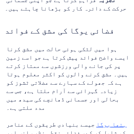
تجربہ
 فراہم کرتا ہے جو اپنی جسمانی 
حرکت کے دائرہ کار کو بڑھانا چاہتے ہیں۔
فضائی یوگا کی مشق کے فوائد
ہوا میں لٹکی ہوئی حالت میں مشق کرنا 
ایسے واضح فوائد پیش کرتا ہے جو اسے زمین 
پر کی جانے والی ورزشوں سے ممتاز کرتے 
ہیں۔ مشق کرنے والوں کو اکثر معلوم ہوتا 
ہے کہ جھولے کے سہارے سے عضلاتی ٹشوز کو 
زیادہ گہرائی سے آرام ملتا ہے، جس سے 
بحالی اور جسمانی ڈھانچے کی سیدھ میں 
مدد ملتی ہے۔ 
ہتھا یوگا
 جیسے بنیادی طریقوں کے عناصر 
کو شامل کر کے، فضائی نقطہ نظر سانس اور 