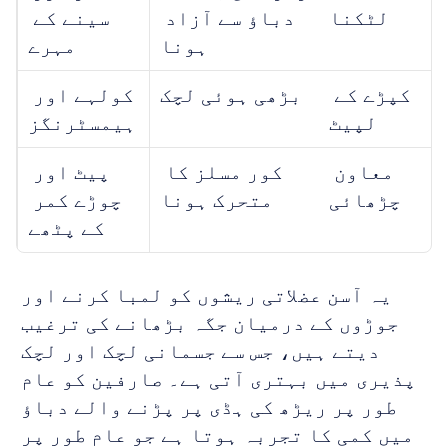
لٹکنا
دباؤ سے آزاد 
سینے کے 
ہونا
مہرے
کپڑے کے 
بڑھی ہوئی لچک
کولہے اور 
لپیٹ
ہیمسٹرنگز
معاون 
کور مسلز کا 
پیٹ اور 
چڑھائی
متحرک ہونا
چوڑے کمر 
کے پٹھے
یہ آسن عضلاتی ریشوں کو لمبا کرنے اور 
جوڑوں کے درمیان جگہ بڑھانے کی ترغیب 
دیتے ہیں، جس سے جسمانی لچک اور لچک 
پذیری میں بہتری آتی ہے۔ صارفین کو عام 
طور پر ریڑھ کی ہڈی پر پڑنے والے دباؤ 
میں کمی کا تجربہ ہوتا ہے جو عام طور پر 