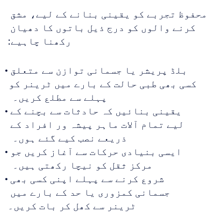
محفوظ تجربے کو یقینی بنانے کے لیے، مشق 
کرنے والوں کو درج ذیل باتوں کا دھیان 
رکھنا چاہیے:
بلڈ پریشر یا جسمانی توازن سے متعلق 
کسی بھی طبی حالت کے بارے میں ٹرینر کو 
پہلے سے مطلع کریں۔  
یقینی بنائیں کہ حادثات سے بچنے کے 
لیے تمام آلات ماہر پیشہ ور افراد کے 
ذریعے نصب کیے گئے ہوں۔  
ایسی بنیادی حرکات سے آغاز کریں جو 
مرکز ثقل کو نیچا رکھتی ہیں۔  
شروع کرنے سے پہلے اپنی کسی بھی 
جسمانی کمزوری یا حد کے بارے میں 
ٹرینر سے کھل کر بات کریں۔