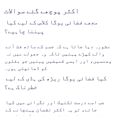
اکثر پوچھے گئے سوالات
مجھے فضائی یوگا کلاس کے لیے کیا 
پہننا چاہیے؟
مشورہ دیا جاتا ہے کہ جسم کے ساتھ فٹ آنے 
والے کپڑے پہنیں تاکہ وہ جھولے میں نہ 
پھنسیں، اور ایسی قمیضیں پہنیں جو بغلوں 
کو ڈھانپتی ہوں۔
کیا فضائی یوگا ریڑھ کی ہڈی کے لیے 
خطرناک ہے؟
جب اسے درست تکنیک اور نگرانی میں کیا 
جائے، تو یہ اکثر نقصان پہنچانے کے 