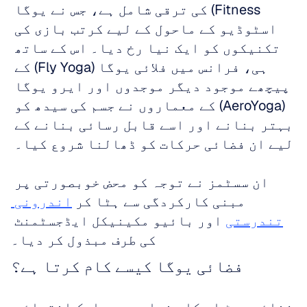
Fitness) کی ترقی شامل ہے، جس نے یوگا 
اسٹوڈیو کے ماحول کے لیے کرتب بازی کی 
تکنیکوں کو ایک نیا رخ دیا۔ اس کے ساتھ 
ہی، فرانس میں فلائی یوگا (Fly Yoga) کے 
پیچھے موجود دیگر موجدوں اور ایرو یوگا 
(AeroYoga) کے معماروں نے جسم کی سیدھ کو 
بہتر بنانے اور اسے قابل رسائی بنانے کے 
لیے ان فضائی حرکات کو ڈھالنا شروع کیا۔ 
ان سسٹمز نے توجہ کو محض خوبصورتی پر 
مبنی کارکردگی سے ہٹا کر 
اندرونی 
تندرستی
 اور بائیو مکینیکل ایڈجسٹمنٹ 
کی طرف مبذول کر دیا۔
فضائی یوگا کیسے کام کرتا ہے؟