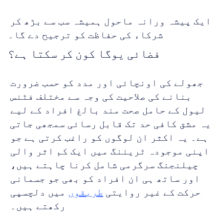
ایک پیشہ ورانہ ماحول ہمیشہ سب سے بڑھ کر 
شرکاء کی حفاظت کو ترجیح دے گا۔
فضائی یوگا کون کر سکتا ہے؟
جھولے کی اونچائی اور مدد کو حسب ضرورت 
بنانے کی صلاحیت کی وجہ سے مختلف فٹنس 
لیول کے حامل صحت مند بالغ افراد کے لیے 
یہ مشق کافی حد تک قابل رسائی سمجھی جاتی 
ہے۔ یہ اکثر ان لوگوں کو راغب کرتی ہے جو 
اپنی موجودہ ٹریننگ میں ایک کم اثر والی 
چیلنجنگ سرگرمی شامل کرنا چاہتے ہیں، 
اور ساتھ ہی ان افراد کو بھی جو جسمانی 
حرکت کے غیر روایتی 
طریقوں
 میں دلچسپی 
رکھتے ہیں۔ 