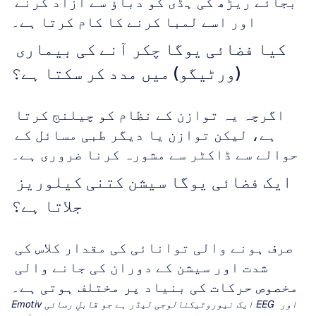
بجائے ریڑھ کی ہڈی کو دباؤ سے آزاد کرنے 
اور اسے لمبا کرنے کا کام کرتا ہے۔
کیا فضائی یوگا چکر آنے کی بیماری 
(ورٹیگو) میں مدد کر سکتا ہے؟
اگرچہ یہ توازن کے نظام کو چیلنج کرتا 
ہے، لیکن توازن یا دیگر طبی مسائل کے 
حوالے سے ڈاکٹر سے مشورہ کرنا ضروری ہے۔
ایک فضائی یوگا سیشن کتنی کیلوریز 
جلاتا ہے؟
صرف ہونے والی توانائی کی مقدار کلاس کی 
شدت اور سیشن کے دوران کی جانے والی 
مخصوص حرکات کی بنیاد پر مختلف ہوتی ہے۔
Emotiv ایک نیوروٹیکنالوجی لیڈر ہے جو قابلِ رسائی EEG اور 