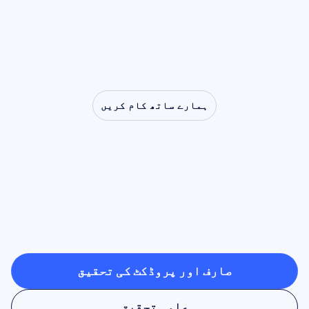
جسے ڈی سنکرونائزیشن (desynchronization)
انتہائی ضروری رہتے ہیں۔
کہا جاتا ہے، میو ریتھم کو نقل،
ہمدردی، اور ہکلانے سے لے کر آٹزم تک کے
طبی امراض پر کی جانے والی تحقیق میں
ایک مرکزی کردار بنا دیا ہے۔
ہمارے ساتھ کام کریں
دیکھیں
کہ
جب
نیوروسائنس
لیب
سے
باہر
قدم
رکھتی
ہے
تو
کیا
ممکن
ہے
صارف اور پروڈکٹ کی تحقیق
صارف اور پروڈکٹ کی تحقیق
علمی تحقیق