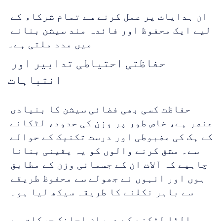
ان ہدایات پر عمل کرنے سے تمام شرکاء کے 
لیے ایک محفوظ اور فائدہ مند سیشن بنانے 
میں مدد ملتی ہے۔
حفاظتی احتیاطی تدابیر اور 
انتباہات
حفاظت کسی بھی فضائی سیشن کا بنیادی 
عنصر ہے، خاص طور پر وزن کی حدود، لٹکانے 
کے ہک کی مضبوطی اور درست تکنیک کے حوالے 
سے۔ مشق کرنے والوں کو یہ یقینی بنانا 
چاہیے کہ آلات ان کے جسمانی وزن کے مطابق 
ہوں اور انہوں نے جھولے سے محفوظ طریقے 
سے باہر نکلنے کا طریقہ سیکھ لیا ہو۔ 
الٹا لٹکنے کے دوران اچانک حرکات سے 