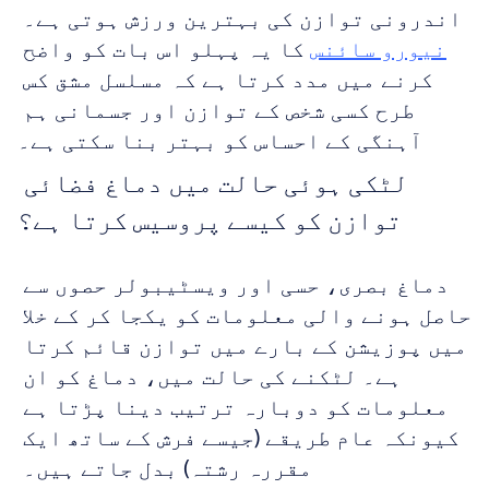
اندرونی توازن کی بہترین ورزش ہوتی ہے۔ 
نیورو سائنس
 کا یہ پہلو اس بات کو واضح 
کرنے میں مدد کرتا ہے کہ مسلسل مشق کس 
طرح کسی شخص کے توازن اور جسمانی ہم 
آہنگی کے احساس کو بہتر بنا سکتی ہے۔
لٹکی ہوئی حالت میں دماغ فضائی 
توازن کو کیسے پروسیس کرتا ہے؟
دماغ بصری، حسی اور ویسٹیبولر حصوں سے 
حاصل ہونے والی معلومات کو یکجا کر کے خلا 
میں پوزیشن کے بارے میں توازن قائم کرتا 
ہے۔ لٹکنے کی حالت میں، دماغ کو ان 
معلومات کو دوبارہ ترتیب دینا پڑتا ہے 
کیونکہ عام طریقے (جیسے فرش کے ساتھ ایک 
مقررہ رشتہ) بدل جاتے ہیں۔ 