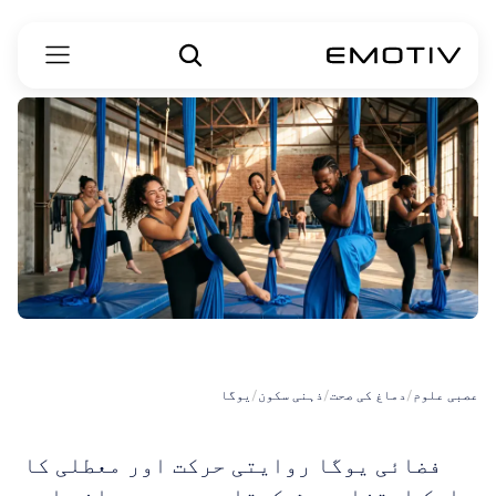
ایریل
یوگا
عصبی علوم
/
دماغ کی صحت
/
ذہنی سکون
/
یوگا
فضائی یوگا روایتی حرکت اور معطلی کا 