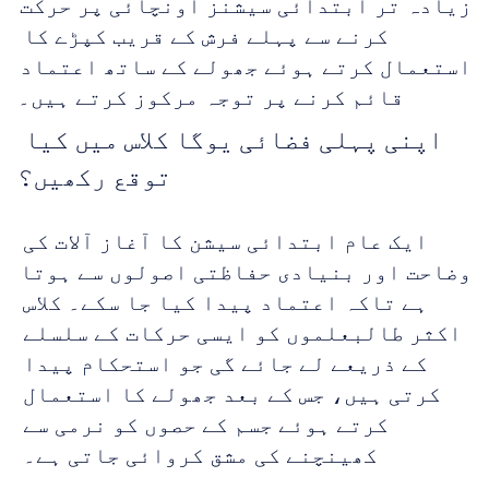
زیادہ تر ابتدائی سیشنز اونچائی پر حرکت 
کرنے سے پہلے فرش کے قریب کپڑے کا 
استعمال کرتے ہوئے جھولے کے ساتھ اعتماد 
قائم کرنے پر توجہ مرکوز کرتے ہیں۔
اپنی پہلی فضائی یوگا کلاس میں کیا 
توقع رکھیں؟
ایک عام ابتدائی سیشن کا آغاز آلات کی 
وضاحت اور بنیادی حفاظتی اصولوں سے ہوتا 
ہے تاکہ اعتماد پیدا کیا جا سکے۔ کلاس 
اکثر طالبعلموں کو ایسی حرکات کے سلسلے 
کے ذریعے لے جائے گی جو استحکام پیدا 
کرتی ہیں، جس کے بعد جھولے کا استعمال 
کرتے ہوئے جسم کے حصوں کو نرمی سے 
کھینچنے کی مشق کروائی جاتی ہے۔ 