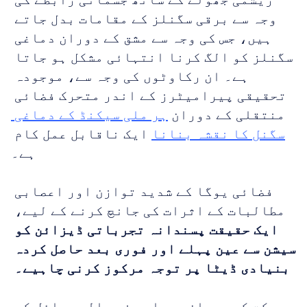
وجہ سے برقی سگنلز کے مقامات بدل جاتے 
ہیں، جس کی وجہ سے مشق کے دوران دماغی 
سگنلز کو الگ کرنا انتہائی مشکل ہو جاتا 
ہے۔ ان رکاوٹوں کی وجہ سے، موجودہ 
تحقیقی پیرامیٹرز کے اندر متحرک فضائی 
منتقلی کے دوران 
ہر ملی سیکنڈ کے دماغی 
سگنل کا نقشہ بنانا
 ایک ناقابل عمل کام 
ہے۔
فضائی یوگا کے شدید توازن اور اعصابی 
مطالبات کے اثرات کی جانچ کرنے کے لیے، 
ایک حقیقت پسندانہ تجرباتی ڈیزائن کو 
سیشن سے عین پہلے اور فوری بعد حاصل کردہ 
بنیادی ڈیٹا پر توجہ مرکوز کرنی چاہیے۔
حرکت کے دوران پیدا ہونے والے مسائل کو 