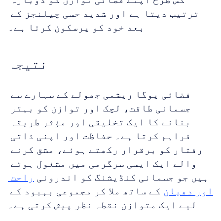
ترتیب دیتا ہے اور شدید حسی چیلنجز کے 
بعد خود کو پرسکون کرتا ہے۔
نتیجہ
فضائی یوگا ریشمی جھولے کے سہارے سے 
جسمانی طاقت، لچک اور توازن کو بہتر 
بنانے کا ایک تخلیقی اور مؤثر طریقہ 
فراہم کرتا ہے۔ حفاظت اور اپنی ذاتی 
رفتار کو برقرار رکھتے ہوئے، مشق کرنے 
والے ایک ایسی سرگرمی میں مشغول ہوتے 
ہیں جو جسمانی کنڈیشنگ کو اندرونی 
راحت 
اور دھیان
 کے ساتھ ملا کر مجموعی بہبود کے 
لیے ایک متوازن نقطہ نظر پیش کرتی ہے۔