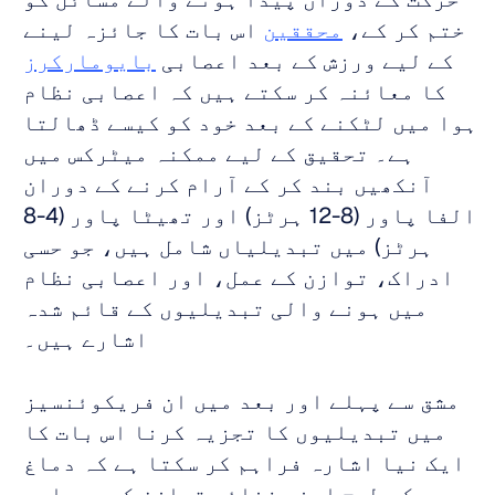
ختم کر کے، 
محققین
 اس بات کا جائزہ لینے 
کے لیے ورزش کے بعد اعصابی 
بایومارکرز
کا معائنہ کر سکتے ہیں کہ اعصابی نظام 
ہوا میں لٹکنے کے بعد خود کو کیسے ڈھالتا 
ہے۔ تحقیق کے لیے ممکنہ میٹرکس میں 
آنکھیں بند کر کے آرام کرنے کے دوران 
الفا پاور (8-12 ہرٹز) اور تھیٹا پاور (4-8 
ہرٹز) میں تبدیلیاں شامل ہیں، جو حسی 
ادراک، توازن کے عمل، اور اعصابی نظام 
میں ہونے والی تبدیلیوں کے قائم شدہ 
اشارے ہیں۔ 
مشق سے پہلے اور بعد میں ان فریکوئنسیز 
میں تبدیلیوں کا تجزیہ کرنا اس بات کا 
ایک نیا اشارہ فراہم کر سکتا ہے کہ دماغ 
کس طرح اپنے فضائی توازن کو دوبارہ 