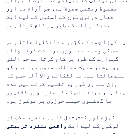
فضائی سیٹ اپ کا بنیادی حصہ ایک انتہائی 
مضبوط ریشمی جھولا ہے، جو آرام دہ اور 
فعال دونوں طرح کے آسنوں کے لیے ایک 
مددگار آلے کے طور پر کام کرتا ہے۔ 
یہ کپڑا چھت کے کڑوں سے لٹکایا جاتا ہے، 
جس کی وجہ سے یہ وزن برداشت کرنے والے 
گہوارے کے طور پر کام کرتا ہے جو الٹی 
پوزیشنز سمیت مختلف سمتوں میں جسم کو 
سنبھالتا ہے۔ یہ لٹکانے والا آلہ جسم کا 
وزن مساوی طور پر تقسیم کرنے میں مدد 
دیتا ہے، بجائے اس کے کہ سارا وزن کلائیوں 
یا گھٹنوں جیسے جوڑوں پر مرکوز ہو۔ 
کپڑے اور کشش ثقل کا یہ منفرد ملاپ ان 
لوگوں کے لیے ایک 
واقعی منفرد تربیتی 