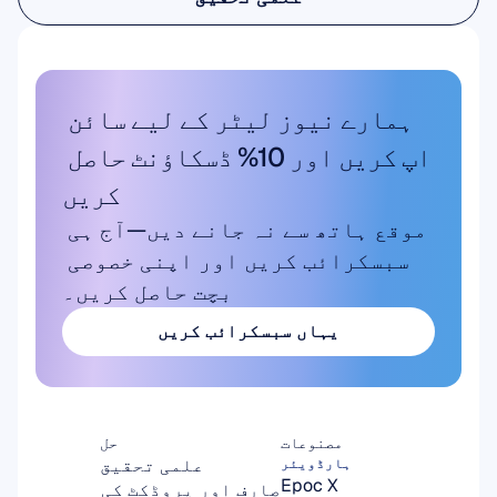
علمی تحقیق
ہمارے نیوز لیٹر کے لیے سائن 
اپ کریں اور 10% ڈسکاؤنٹ حاصل 
کریں
موقع ہاتھ سے نہ جانے دیں—آج ہی 
سبسکرائب کریں اور اپنی خصوصی 
بچت حاصل کریں۔
یہاں سبسکرائب کریں
یہاں سبسکرائب کریں
مصنوعات
حل
علمی تحقیق
ہارڈویئر
Epoc X
صارف اور پروڈکٹ کی 