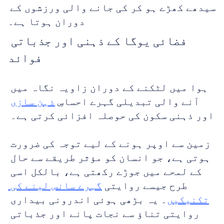
سیدھے کھڑے ہو کر کی جانے والی ورزشوں کے 
دوران ہوتا ہے۔
فضائی یوگا کے ذہنی اور جذباتی 
فوائد
ہوا میں لٹکنے کے دوران زاویہ نگاہ میں 
آنے والی تبدیلی گہرے احساسِ 
ذہن سازی
اور ذہنی سکون کی حوصلہ افزائی کرتی ہے۔ 
زمین سے اوپر ہونے کے لیے توجہ کی ضرورت 
ہوتی ہے، جو انسان کو مؤثر طریقے سے حال 
کے لمحے میں جوڑے رکھتی ہے، بالکل اسی 
طرح جیسے روایتی 
گہرے سانس لینے کی 
تکنیکیں
۔ یہ بڑھی ہوئی اندرونی بیداری 
روایتی تناؤ سے نجات پانے اور جذباتی 