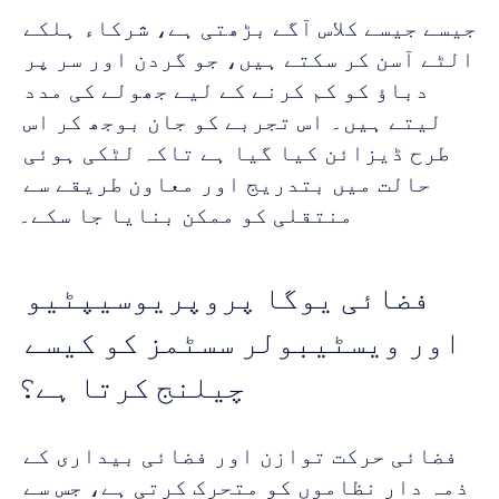
جیسے جیسے کلاس آگے بڑھتی ہے، شرکاء ہلکے 
الٹے آسن کر سکتے ہیں، جو گردن اور سر پر 
دباؤ کو کم کرنے کے لیے جھولے کی مدد 
لیتے ہیں۔ اس تجربے کو جان بوجھ کر اس 
طرح ڈیزائن کیا گیا ہے تاکہ لٹکی ہوئی 
حالت میں بتدریج اور معاون طریقے سے 
منتقلی کو ممکن بنایا جا سکے۔
فضائی یوگا پروپریوسیپٹیو 
اور ویسٹیبولر سسٹمز کو کیسے 
چیلنج کرتا ہے؟
فضائی حرکت توازن اور فضائی بیداری کے 
ذمہ دار نظاموں کو متحرک کرتی ہے، جس سے 