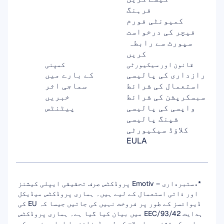
فرہنگ
کمیونٹی فورم
فیچر کی درخواست
سپورٹ سے رابطہ 
کریں
قانون اور سیکیورٹی
کمپنی
رازداری کی پالیسی
کے بارے میں
استعمال کی شرائط
سماجی اثر
سبسکرپشن کی شرائط
خبریں
واپسی کی پالیسی
پیٹنٹس
شپنگ پالیسی
کلاؤڈ سیکیورٹی
EULA
*دستبرداری – Emotiv پروڈکٹس صرف تحقیقی ایپلی کیشنز 
اور ذاتی استعمال کے لیے ہیں۔ ہماری پروڈکٹس میڈیکل 
ڈیوائسز کے طور پر فروخت نہیں کی جاتیں جیسا کہ EU کی 
ہدایت 93/42/EEC میں بیان کیا گیا ہے۔ ہماری پروڈکٹس 
بیماری کی تشخیص یا علاج کے لیے ڈیزائن یا ارادہ نہیں کی 