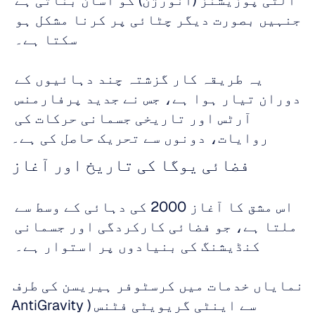
الٹی پوزیشنز (انورژن) کو آسان بناتی ہے 
جنہیں بصورت دیگر چٹائی پر کرنا مشکل ہو 
سکتا ہے۔ 
یہ طریقہ کار گزشتہ چند دہائیوں کے 
دوران تیار ہوا ہے، جس نے جدید پرفارمنس 
آرٹس اور تاریخی جسمانی حرکات کی 
روایات، دونوں سے تحریک حاصل کی ہے۔
فضائی یوگا کی تاریخ اور آغاز
اس مشق کا آغاز 2000 کی دہائی کے وسط سے 
ملتا ہے، جو فضائی کارکردگی اور جسمانی 
کنڈیشنگ کی بنیادوں پر استوار ہے۔ 
نمایاں خدمات میں کرسٹوفر ہیریسن کی طرف 
سے اینٹی گریویٹی فٹنس (AntiGravity 