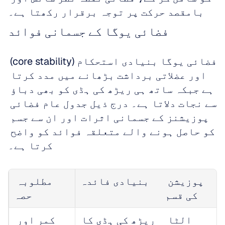
بامقصد حرکت پر توجہ برقرار رکھتا ہے۔
فضائی یوگا کے جسمانی فوائد
فضائی یوگا بنیادی استحکام (core stability) 
اور عضلاتی برداشت بڑھانے میں مدد کرتا 
ہے جبکہ ساتھ ہی ریڑھ کی ہڈی کو بھی دباؤ 
سے نجات دلاتا ہے۔ درج ذیل جدول عام فضائی 
پوزیشنز کے جسمانی اثرات اور ان سے جسم 
کو حاصل ہونے والے متعلقہ فوائد کو واضح 
کرتا ہے۔
پوزیشن 
بنیادی فائدہ
مطلوبہ 
کی قسم
حصہ
الٹا 
ریڑھ کی ہڈی کا 
کمر اور 