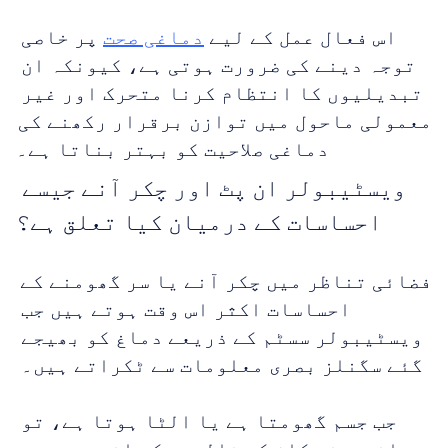
اس فعال عمل کے لیے 
دماغی صحت
 پر خاصی 
توجہ دینے کی ضرورت ہوتی ہے، کیونکہ ان 
تبدیلیوں کا انتظام کرنا متحرک اور غیر 
معمولی ماحول میں توازن برقرار رکھنے کی 
دماغی صلاحیت کو بہتر بناتا ہے۔
ویسٹیبولر ان پٹ اور چکر آنے جیسے 
احساسات کے درمیان کیا تعلق ہے؟
فضائی تناظر میں چکر آنے یا سر گھومنے کے 
احساسات اکثر اس وقت ہوتے ہیں جب 
ویسٹیبولر سسٹم کے ذریعے دماغ کو بھیجے 
گئے سگنلز بصری معلومات سے ٹکراتے ہیں۔ 
جب جسم گھومتا ہے یا الٹا ہوتا ہے، تو 