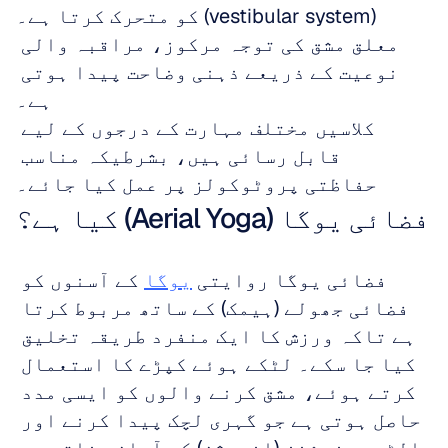
(vestibular system) کو متحرک کرتا ہے۔
معلق مشق کی توجہ مرکوز، مراقبہ والی 
نوعیت کے ذریعے ذہنی وضاحت پیدا ہوتی 
ہے۔
کلاسیں مختلف مہارت کے درجوں کے لیے 
قابل رسائی ہیں، بشرطیکہ مناسب 
حفاظتی پروٹوکولز پر عمل کیا جائے۔
فضائی یوگا (Aerial Yoga) کیا ہے؟
فضائی یوگا روایتی 
یوگا
 کے آسنوں کو 
فضائی جھولے (ہیمک) کے ساتھ مربوط کرتا 
ہے تاکہ ورزش کا ایک منفرد طریقہ تخلیق 
کیا جا سکے۔ لٹکے ہوئے کپڑے کا استعمال 
کرتے ہوئے، مشق کرنے والوں کو ایسی مدد 
حاصل ہوتی ہے جو گہری لچک پیدا کرنے اور 