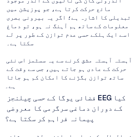
اندرونی کان کی نالیوں کے اندر موجود 
مائع حرکت کرتا ہے، جو پوزیشن میں 
تبدیلی کا اشارہ ہے؛ اگر یہ بیرونی بصری 
معلومات کے ساتھ ہم آہنگ نہ ہو، تو دماغ 
اسے ایک ہلکے حسی عدم توازن کے طور پر لے 
سکتا ہے۔ 
آہستہ آہستہ مشق کرنے سے یہ سسٹمز اس نئی 
حرکت کے عادی ہو جاتے ہیں، جس سے وقت کے 
ساتھ توازن بگڑنے کا امکان کم ہو جاتا 
ہے۔
کیا EEG فضائی یوگا کے حسی چیلنجز 
کے دوران دماغی سرگرمی کا معروضی 
پیمانہ فراہم کر سکتا ہے؟
فی الحال، کوئی ایسا سائنسی لٹریچر شائع 