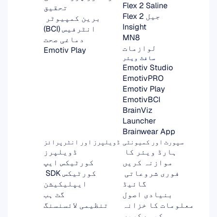
Flex 2 Saline
تحقیق
Flex 2 جیل
برین کمپیوٹر 
Insight
انٹرفیس (BCI)
MN8
دماغی صحت
لوازمات
Emotiv Play
سافٹ ویئر
Emotiv Studio
EmotivPRO
Emotiv Play
EmotivBCI
BrainViz
Launcher
Brainwear App
سپورٹ اور کمیونٹی
ڈویلپرز اور انٹرپرائز
ہارڈ ویئر کا 
ڈویلپرز
موازنہ کریں
کورٹیکس ایپ
فوری شروعاتی 
کورٹیکس SDK 
گائیڈ
ایپلیکیشن
بنیادی اصول
گٹ ہب
معلومات کا خزانہ
تنظیمی لائسنسنگ
کیسے کریں