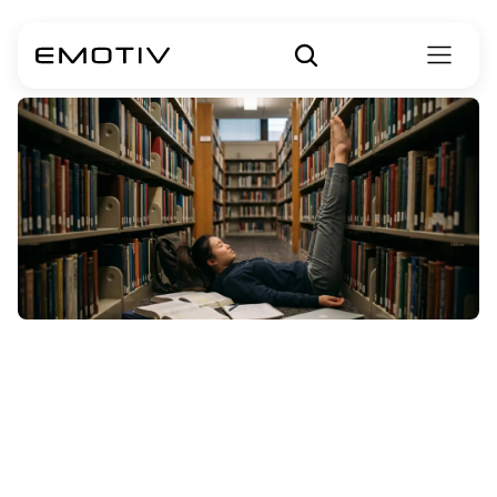
Anksiyete
Bozuklukları
için
Yoga