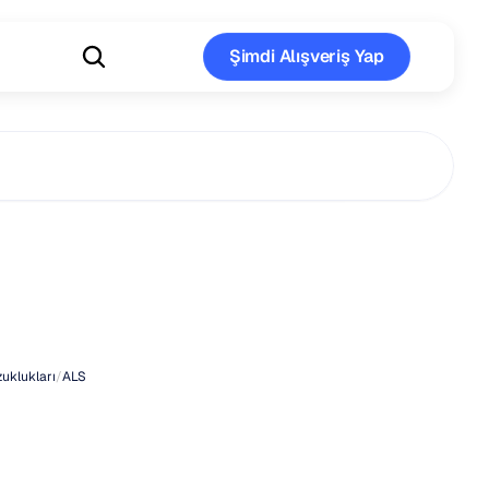
Şimdi Alışveriş Yap
Şimdi Alışveriş Yap
arda
ALS'nin
Belirtileri
uklukları
/
ALS