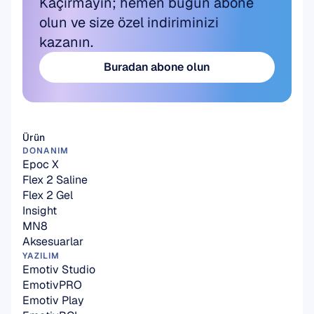
Kaçırmayın; hemen bugün abone 
olun ve size özel indiriminizi 
kazanın.
Buradan abone olun
Buradan abone olun
Ürün
DONANIM
Epoc X
Flex 2 Saline
Flex 2 Gel
Insight
MN8
Aksesuarlar
YAZILIM
Emotiv Studio
EmotivPRO
Emotiv Play