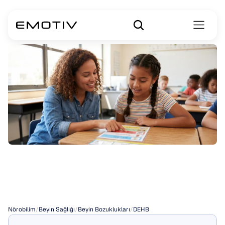
Bir
ADHD
Koçu
Nasıl
Bulunur
Nörobilim
/
Beyin Sağlığı
/
Beyin Bozuklukları
/
DEHB