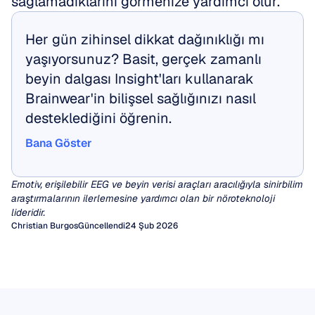
sağlamadıklarını görmenize yardımcı olur.
Her gün zihinsel dikkat dağınıklığı mı 
yaşıyorsunuz? Basit, gerçek zamanlı 
beyin dalgası Insight'ları kullanarak 
Brainwear'in bilişsel sağlığınızı nasıl 
desteklediğini öğrenin.
Bana Göster
Bana Göster
Emotiv, erişilebilir EEG ve beyin verisi araçları aracılığıyla sinirbilim 
araştırmalarının ilerlemesine yardımcı olan bir nöroteknoloji 
lideridir.
Christian Burgos
Güncellendi24 Şub 2026
Kantitatif EEG (qEEG)
EEG Artifaktları
Onlarca yıldır klinisyenler, epilepsi veya