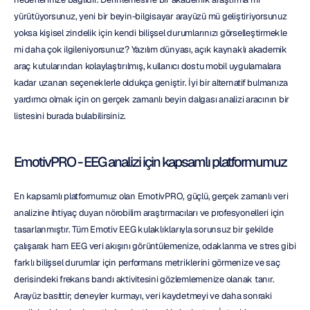
yürütüyorsunuz, yeni bir beyin-bilgisayar arayüzü mü geliştiriyorsunuz 
yoksa kişisel zindelik için kendi bilişsel durumlarınızı görselleştirmekle 
mi daha çok ilgileniyorsunuz? Yazılım dünyası, açık kaynaklı akademik 
araç kutularından kolaylaştırılmış, kullanıcı dostu mobil uygulamalara 
kadar uzanan seçeneklerle oldukça geniştir. İyi bir alternatif bulmanıza 
yardımcı olmak için on gerçek zamanlı beyin dalgası analizi aracının bir 
listesini burada bulabilirsiniz.
EmotivPRO - EEG analizi için kapsamlı platformumuz
En kapsamlı platformumuz olan EmotivPRO, güçlü, gerçek zamanlı veri 
analizine ihtiyaç duyan nörobilim araştırmacıları ve profesyonelleri için 
tasarlanmıştır. Tüm Emotiv EEG kulaklıklarıyla sorunsuz bir şekilde 
çalışarak ham EEG veri akışını görüntülemenize, odaklanma ve stres gibi 
farklı bilişsel durumlar için performans metriklerini görmenize ve saç 
derisindeki frekans bandı aktivitesini gözlemlemenize olanak tanır. 
Arayüz basittir; deneyler kurmayı, veri kaydetmeyi ve daha sonraki 