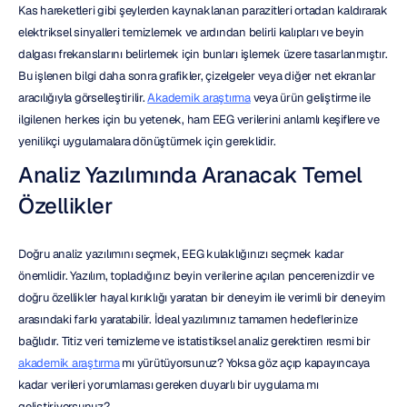
Kas hareketleri gibi şeylerden kaynaklanan parazitleri ortadan kaldırarak 
elektriksel sinyalleri temizlemek ve ardından belirli kalıpları ve beyin 
dalgası frekanslarını belirlemek için bunları işlemek üzere tasarlanmıştır. 
Bu işlenen bilgi daha sonra grafikler, çizelgeler veya diğer net ekranlar 
aracılığıyla görselleştirilir. 
Akademik araştırma
 veya ürün geliştirme ile 
ilgilenen herkes için bu yetenek, ham EEG verilerini anlamlı keşiflere ve 
yenilikçi uygulamalara dönüştürmek için gereklidir.
Analiz Yazılımında Aranacak Temel 
Özellikler
Doğru analiz yazılımını seçmek, EEG kulaklığınızı seçmek kadar 
önemlidir. Yazılım, topladığınız beyin verilerine açılan pencerenizdir ve 
doğru özellikler hayal kırıklığı yaratan bir deneyim ile verimli bir deneyim 
arasındaki farkı yaratabilir. İdeal yazılımınız tamamen hedeflerinize 
bağlıdır. Titiz veri temizleme ve istatistiksel analiz gerektiren resmi bir 
akademik araştırma
 mı yürütüyorsunuz? Yoksa göz açıp kapayıncaya 
kadar verileri yorumlaması gereken duyarlı bir uygulama mı 
geliştiriyorsunuz?