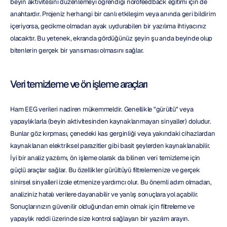
beyin aktivitesini düzenlemeyi öğrendiği nörofeedback eğitimi için de 
anahtardır. Projeniz herhangi bir canlı etkileşim veya anında geri bildirim 
içeriyorsa, gecikme olmadan ayak uydurabilen bir yazılıma ihtiyacınız 
olacaktır. Bu yetenek, ekranda gördüğünüz şeyin şu anda beyinde olup 
bitenlerin gerçek bir yansıması olmasını sağlar.
Veri temizleme ve ön işleme araçları
Ham EEG verileri nadiren mükemmeldir. Genellikle "gürültü" veya 
yapaylıklarla (beyin aktivitesinden kaynaklanmayan sinyaller) doludur. 
Bunlar göz kırpması, çenedeki kas gerginliği veya yakındaki cihazlardan 
kaynaklanan elektriksel parazitler gibi basit şeylerden kaynaklanabilir. 
İyi bir analiz yazılımı, ön işleme olarak da bilinen veri temizleme için 
güçlü araçlar sağlar. Bu özellikler gürültüyü filtrelemenize ve gerçek 
sinirsel sinyalleri izole etmenize yardımcı olur. Bu önemli adım olmadan, 
analiziniz hatalı verilere dayanabilir ve yanlış sonuçlara yol açabilir. 
Sonuçlarınızın güvenilir olduğundan emin olmak için filtreleme ve 
yapaylık reddi üzerinde size kontrol sağlayan bir yazılım arayın.