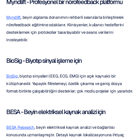
Myndlift - Profesyonel bir nörofeedback platformu
Myndlift
, beyin algılama donanımını rehberli seanslarla birleştirerek 
nörofeedback eğitimine odaklanır. Klinisyenler, kullanıcı hedeflerini 
desteklemek için protokoller tasarlayabilir ve seans verilerini 
inceleyebilir.
BioSig - Biyotıp sinyal işleme için
BioSig
, biyotıp sinyalleri (EEG, ECG, EMG) için açık kaynaklı bir 
kütüphanedir. Yapaylık filtrelemeyi, özellik çıkarma ve geniş dosya 
formatı birlikte çalışabilirliğini destekler; çok modlu projeler için yararlıdır.
BESA - Beyin elektriksel kaynak analizi için
BESA Research
, beyin elektriksel kaynak analizi ve bağlantısı 
konusunda uzmanlaşmıştır. Detaylı kaynak lokalizasyonuna ihtiyaç 