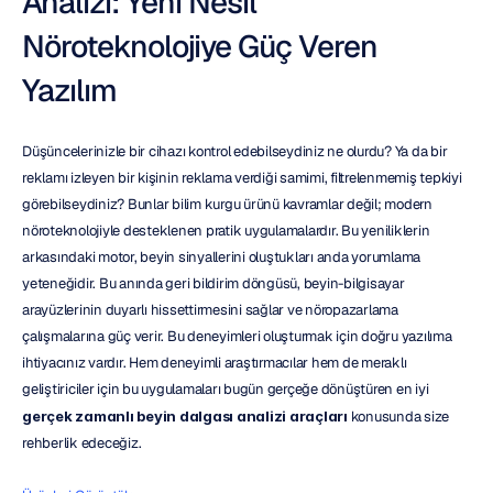
Analizi: Yeni Nesil 
Nöroteknolojiye Güç Veren 
Yazılım
Düşüncelerinizle bir cihazı kontrol edebilseydiniz ne olurdu? Ya da bir 
reklamı izleyen bir kişinin reklama verdiği samimi, filtrelenmemiş tepkiyi 
görebilseydiniz? Bunlar bilim kurgu ürünü kavramlar değil; modern 
nöroteknolojiyle desteklenen pratik uygulamalardır. Bu yeniliklerin 
arkasındaki motor, beyin sinyallerini oluştukları anda yorumlama 
yeteneğidir. Bu anında geri bildirim döngüsü, beyin-bilgisayar 
arayüzlerinin duyarlı hissettirmesini sağlar ve nöropazarlama 
çalışmalarına güç verir. Bu deneyimleri oluşturmak için doğru yazılıma 
ihtiyacınız vardır. Hem deneyimli araştırmacılar hem de meraklı 
geliştiriciler için bu uygulamaları bugün gerçeğe dönüştüren en iyi 
gerçek zamanlı beyin dalgası analizi araçları
 konusunda size 
rehberlik edeceğiz.