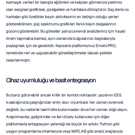
karmaşık verileri bir bakışta eğilimleri ve kalıpları görmenize yardımcı 
olan sezgisel grafiklere, çizelgelere ve haritalara dönüştürür. Saç derisi ısı 
haritaları gibi özellikler beyin aktivitesinin en belirgin olduğu yerleri 
gösterebilirken, güç spektrumu grafikleri farklı beyin dalgalarının 
gücünü gösterebilir. Bu görseller yalnızca kendi analizleriniz için hayati 
önem taşımakla kalmaz, aynı zamanda bulgularınızı başkalarıyla 
paylaşmak için de gereklidir. Kapsamlı platformumuz EmotivPRO, 
temelinde net ve uygulanabilir görselleştirmeler olacak şekilde 
tasarlanmıştır.
Cihaz uyumluluğu ve basit entegrasyon
Bu bariz görünebilir ancak kritik bir kontrol noktasıdır: yazılımın EEG 
kulaklığınızla çalıştığından emin olun. Uyumluluk her zaman evrensel 
değildir, bu nedenle taahhütte bulunmadan önce her zaman doğrulayın. 
Araştırmacılar, geliştiriciler ve ileri düzey kullanıcılar için diğer 
platformlarla entegrasyon yeteneği de büyük bir artıdır. Python gibi 
yaygın programlama ortamlarıyla veya MATLAB gibi analiz araçlarıyla 