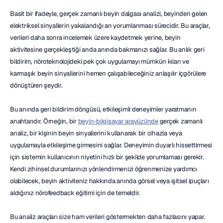
Basit bir ifadeyle, gerçek zamanlı beyin dalgası analizi, beyinden gelen 
elektriksel sinyallerin yakalandığı an yorumlanması sürecidir. Bu araçlar, 
verileri daha sonra incelemek üzere kaydetmek yerine, beyin 
aktivitesine gerçekleştiği anda anında bakmanızı sağlar. Bu anlık geri 
bildirim, nöroteknolojideki pek çok uygulamayı mümkün kılan ve 
karmaşık beyin sinyallerini hemen çalışabileceğiniz anlaşılır içgörülere 
dönüştüren şeydir.
Bu anında geri bildirim döngüsü, etkileşimli deneyimler yaratmanın 
anahtarıdır. Örneğin, bir 
beyin-bilgisayar arayüzünde
 gerçek zamanlı 
analiz, bir kişinin beyin sinyallerini kullanarak bir cihazla veya 
uygulamayla etkileşime girmesini sağlar. Deneyimin duyarlı hissettirmesi 
için sistemin kullanıcının niyetini hızlı bir şekilde yorumlaması gerekir. 
Kendi zihinsel durumlarınızı yönlendirmenizi öğrenmenize yardımcı 
olabilecek, beyin aktiviteniz hakkında anında görsel veya işitsel ipuçları 
aldığınız nörofeedback eğitimi için de temeldir.
Bu analiz araçları size ham verileri göstermekten daha fazlasını yapar. 