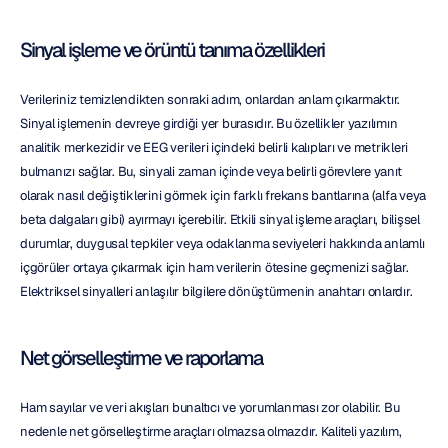
Sinyal işleme ve örüntü tanıma özellikleri
Verileriniz temizlendikten sonraki adım, onlardan anlam çıkarmaktır. 
Sinyal işlemenin devreye girdiği yer burasıdır. Bu özellikler yazılımın 
analitik merkezidir ve EEG verileri içindeki belirli kalıpları ve metrikleri 
bulmanızı sağlar. Bu, sinyali zaman içinde veya belirli görevlere yanıt 
olarak nasıl değiştiklerini görmek için farklı frekans bantlarına (alfa veya 
beta dalgaları gibi) ayırmayı içerebilir. Etkili sinyal işleme araçları, bilişsel 
durumlar, duygusal tepkiler veya odaklanma seviyeleri hakkında anlamlı 
içgörüler ortaya çıkarmak için ham verilerin ötesine geçmenizi sağlar. 
Elektriksel sinyalleri anlaşılır bilgilere dönüştürmenin anahtarı onlardır.
Net görselleştirme ve raporlama
Ham sayılar ve veri akışları bunaltıcı ve yorumlanması zor olabilir. Bu 
nedenle net görselleştirme araçları olmazsa olmazdır. Kaliteli yazılım, 