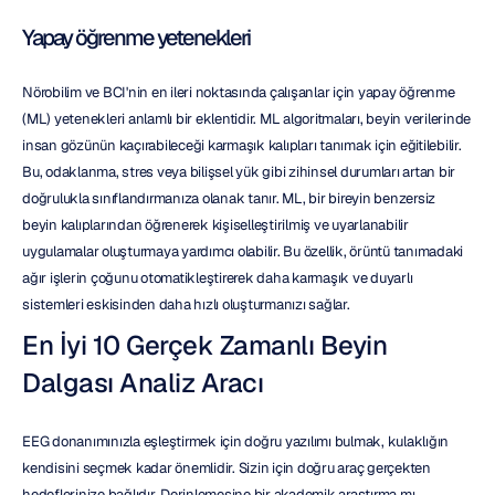
Yapay öğrenme yetenekleri
Nörobilim ve BCI'nin en ileri noktasında çalışanlar için yapay öğrenme 
(ML) yetenekleri anlamlı bir eklentidir. ML algoritmaları, beyin verilerinde 
insan gözünün kaçırabileceği karmaşık kalıpları tanımak için eğitilebilir. 
Bu, odaklanma, stres veya bilişsel yük gibi zihinsel durumları artan bir 
doğrulukla sınıflandırmanıza olanak tanır. ML, bir bireyin benzersiz 
beyin kalıplarından öğrenerek kişiselleştirilmiş ve uyarlanabilir 
uygulamalar oluşturmaya yardımcı olabilir. Bu özellik, örüntü tanımadaki 
ağır işlerin çoğunu otomatikleştirerek daha karmaşık ve duyarlı 
sistemleri eskisinden daha hızlı oluşturmanızı sağlar.
En İyi 10 Gerçek Zamanlı Beyin 
Dalgası Analiz Aracı
EEG donanımınızla eşleştirmek için doğru yazılımı bulmak, kulaklığın 
kendisini seçmek kadar önemlidir. Sizin için doğru araç gerçekten 
hedeflerinize bağlıdır. Derinlemesine bir akademik araştırma mı 