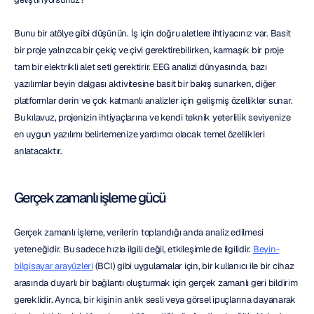
Bunu bir atölye gibi düşünün. İş için doğru aletlere ihtiyacınız var. Basit 
bir proje yalnızca bir çekiç ve çivi gerektirebilirken, karmaşık bir proje 
tam bir elektrikli alet seti gerektirir. EEG analizi dünyasında, bazı 
yazılımlar beyin dalgası aktivitesine basit bir bakış sunarken, diğer 
platformlar derin ve çok katmanlı analizler için gelişmiş özellikler sunar. 
Bu kılavuz, projenizin ihtiyaçlarına ve kendi teknik yeterlilik seviyenize 
en uygun yazılımı belirlemenize yardımcı olacak temel özellikleri 
anlatacaktır.
Gerçek zamanlı işleme gücü
Gerçek zamanlı işleme, verilerin toplandığı anda analiz edilmesi 
yeteneğidir. Bu sadece hızla ilgili değil, etkileşimle de ilgilidir. 
Beyin-
bilgisayar arayüzleri
 (BCI) gibi uygulamalar için, bir kullanıcı ile bir cihaz 
arasında duyarlı bir bağlantı oluşturmak için gerçek zamanlı geri bildirim 
gereklidir. Ayrıca, bir kişinin anlık sesli veya görsel ipuçlarına dayanarak 