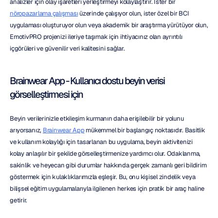
analizler için olay işaretleri yerleştirmeyi kolaylaştırır. İster bir 
nöropazarlama çalışması
 üzerinde çalışıyor olun, ister özel bir BCI 
uygulaması oluşturuyor olun veya akademik bir araştırma yürütüyor olun, 
EmotivPRO projenizi ileriye taşımak için ihtiyacınız olan ayrıntılı 
içgörüleri ve güvenilir veri kalitesini sağlar.
Brainwear App - Kullanıcı dostu beyin verisi 
görselleştirmesi için
Beyin verilerinizle etkileşim kurmanın daha erişilebilir bir yolunu 
arıyorsanız, 
Brainwear App
 mükemmel bir başlangıç noktasıdır. Basitlik 
ve kullanım kolaylığı için tasarlanan bu uygulama, beyin aktivitenizi 
kolay anlaşılır bir şekilde görselleştirmenize yardımcı olur. Odaklanma, 
sakinlik ve heyecan gibi durumlar hakkında gerçek zamanlı geri bildirim 
göstermek için kulaklıklarımızla eşleşir. Bu, onu kişisel zindelik veya 
bilişsel eğitim uygulamalarıyla ilgilenen herkes için pratik bir araç haline 
getirir.