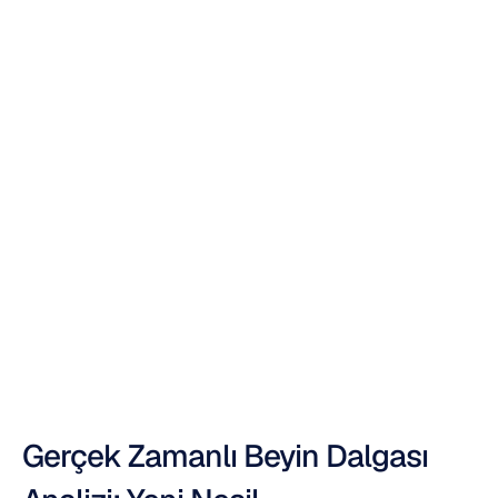
En
İyi
10
Gerçek
Zamanlı
Beyin
Dalgası
Analiz
Aracı
Duong
Tran
Güncelleme
tarihi
13
Kas
2025
Gerçek Zamanlı Beyin Dalgası 