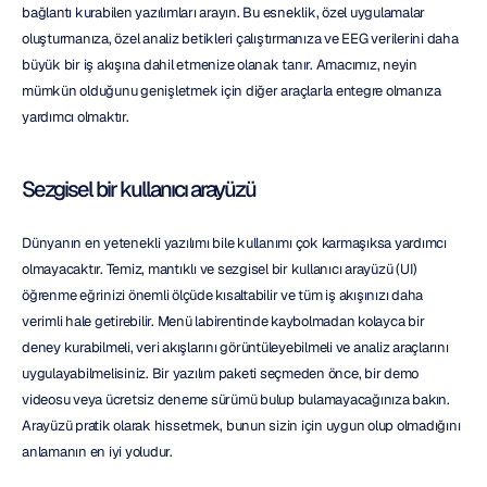
bağlantı kurabilen yazılımları arayın. Bu esneklik, özel uygulamalar 
oluşturmanıza, özel analiz betikleri çalıştırmanıza ve EEG verilerini daha 
büyük bir iş akışına dahil etmenize olanak tanır. Amacımız, neyin 
mümkün olduğunu genişletmek için diğer araçlarla entegre olmanıza 
yardımcı olmaktır.
Sezgisel bir kullanıcı arayüzü
Dünyanın en yetenekli yazılımı bile kullanımı çok karmaşıksa yardımcı 
olmayacaktır. Temiz, mantıklı ve sezgisel bir kullanıcı arayüzü (UI) 
öğrenme eğrinizi önemli ölçüde kısaltabilir ve tüm iş akışınızı daha 
verimli hale getirebilir. Menü labirentinde kaybolmadan kolayca bir 
deney kurabilmeli, veri akışlarını görüntüleyebilmeli ve analiz araçlarını 
uygulayabilmelisiniz. Bir yazılım paketi seçmeden önce, bir demo 
videosu veya ücretsiz deneme sürümü bulup bulamayacağınıza bakın. 
Arayüzü pratik olarak hissetmek, bunun sizin için uygun olup olmadığını 
anlamanın en iyi yoludur.