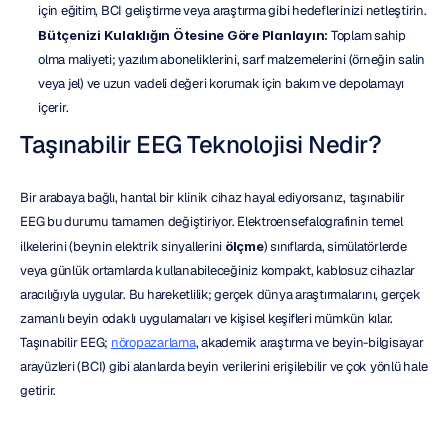
için eğitim, BCI geliştirme veya araştırma gibi hedeflerinizi netleştirin.
Bütçenizi Kulaklığın Ötesine Göre Planlayın:
 Toplam sahip 
olma maliyeti; yazılım aboneliklerini, sarf malzemelerini (örneğin salin 
veya jel) ve uzun vadeli değeri korumak için bakım ve depolamayı 
içerir.
Taşınabilir EEG Teknolojisi Nedir?
Bir arabaya bağlı, hantal bir klinik cihaz hayal ediyorsanız, taşınabilir 
EEG bu durumu tamamen değiştiriyor. Elektroensefalografinin temel 
ilkelerini (beynin elektrik sinyallerini 
ölçme
) sınıflarda, simülatörlerde 
veya günlük ortamlarda kullanabileceğiniz kompakt, kablosuz cihazlar 
aracılığıyla uygular. Bu hareketlilik; gerçek dünya araştırmalarını, gerçek 
zamanlı beyin odaklı uygulamaları ve kişisel keşifleri mümkün kılar. 
Taşınabilir EEG; 
nöropazarlama
, akademik araştırma ve beyin-bilgisayar 
arayüzleri (BCI) gibi alanlarda beyin verilerini erişilebilir ve çok yönlü hale 
getirir.