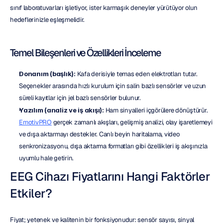
sınıf laboratuvarları işletiyor, ister karmaşık deneyler yürütüyor olun 
hedeflerinizle eşleşmelidir.
Temel Bileşenleri ve Özellikleri İnceleme
Donanım (başlık):
 Kafa derisiyle temas eden elektrotları tutar. 
Seçenekler arasında hızlı kurulum için salin bazlı sensörler ve uzun 
süreli kayıtlar için jel bazlı sensörler bulunur.
Yazılım (analiz ve iş akışı):
 Ham sinyalleri içgörülere dönüştürür. 
EmotivPRO
 gerçek zamanlı akışları, gelişmiş analizi, olay işaretlemeyi 
ve dışa aktarmayı destekler. Canlı beyin haritalama, video 
senkronizasyonu, dışa aktarma formatları gibi özellikleri iş akışınızla 
uyumlu hale getirin.
EEG Cihazı Fiyatlarını Hangi Faktörler 
Etkiler?
Fiyat; yetenek ve kalitenin bir fonksiyonudur: sensör sayısı, sinyal 