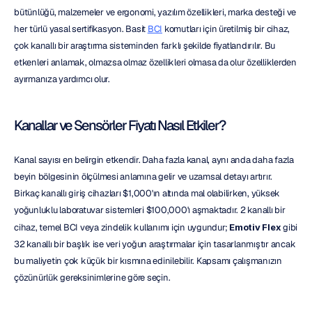
bütünlüğü, malzemeler ve ergonomi, yazılım özellikleri, marka desteği ve 
her türlü yasal sertifikasyon. Basit 
BCI
 komutları için üretilmiş bir cihaz, 
çok kanallı bir araştırma sisteminden farklı şekilde fiyatlandırılır. Bu 
etkenleri anlamak, olmazsa olmaz özellikleri olmasa da olur özelliklerden 
ayırmanıza yardımcı olur.
Kanallar ve Sensörler Fiyatı Nasıl Etkiler?
Kanal sayısı en belirgin etkendir. Daha fazla kanal, aynı anda daha fazla 
beyin bölgesinin ölçülmesi anlamına gelir ve uzamsal detayı artırır. 
Birkaç kanallı giriş cihazları $1,000'ın altında mal olabilirken, yüksek 
yoğunluklu laboratuvar sistemleri $100,000'ı aşmaktadır. 2 kanallı bir 
cihaz, temel BCI veya zindelik kullanımı için uygundur; 
Emotiv Flex
 gibi 
32 kanallı bir başlık ise veri yoğun araştırmalar için tasarlanmıştır ancak 
bu maliyetin çok küçük bir kısmına edinilebilir. Kapsamı çalışmanızın 
çözünürlük gereksinimlerine göre seçin.