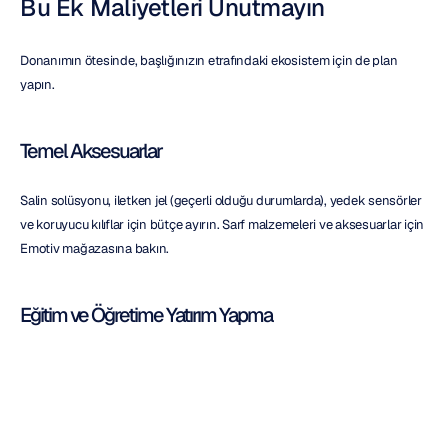
Bu Ek Maliyetleri Unutmayın
Donanımın ötesinde, başlığınızın etrafındaki ekosistem için de plan 
yapın.
Temel Aksesuarlar
Salin solüsyonu, iletken jel (geçerli olduğu durumlarda), yedek sensörler 
ve koruyucu kılıflar için bütçe ayırın. Sarf malzemeleri ve aksesuarlar için 
Emotiv mağazasına bakın.
Eğitim ve Öğretime Yatırım Yapma
Kullanıcı dostu sistemlerin bile bir öğrenme eğrisi vardır. Hataları 
azaltmak ve veri kalitesini artırmak için bir çalışmaya başlamadan önce 
eğitim videolarını, dokümanları ve atölye çalışmalarını inceleyin.