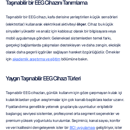
Taşınabilir bir EEG Cihazını Tanımlama
Taşınabilir bir EEG cihazı, kafa derisine yerleştirilen küçük sensörleri 
(elektrotlar) kullanarak elektriksel aktiviteyi 
ölçer
. Cihaz bu küçük 
sinyalleri yükseltir ve analiz için kablosuz olarak bir bilgisayara veya 
mobil uygulamaya gönderir. Geleneksel sistemlerden temel farkı, 
gerçekçi bağlamlarda çalışmaları destekleyen ve daha zengin, ekolojik 
olarak daha geçerli içgörüler sağlayan hareket özgürlüğüdür. Örnekler 
için 
akademik araştırma ve eğitim
 bölümüne bakın.
Yaygın Taşınabilir EEG Cihazı Türleri
Taşınabilir EEG cihazları, günlük kullanım için göze çarpmayan kulak içi 
kulaklıklardan yoğun araştırmalar için çok kanallı başlıklara kadar uzanır. 
Fiyatlandırma genellikle yetenek gruplarıyla uyumludur: erişilebilir 
başlangıç seviyesi sistemler, profesyonel orta segment seçenekler ve 
premium yüksek yoğunluklu kurulumlar. Seçiminiz, kanal sayısı, konfor 
ve veri kalitesini dengeleyerek ister bir 
BCI uygulaması
 geliştiriyor, ister 