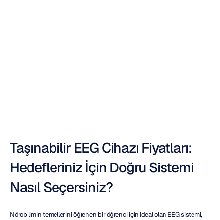
Taşınabilir
EEG
Cihazı
Fiyatı:
Alıcı
El
Kitabı
Duong
Tran
Güncelleme
tarihi
28
Eki
2025
Taşınabilir EEG Cihazı Fiyatları: 
Hedefleriniz İçin Doğru Sistemi 
Nasıl Seçersiniz?
Nörobilimin temellerini öğrenen bir öğrenci için ideal olan EEG sistemi, 