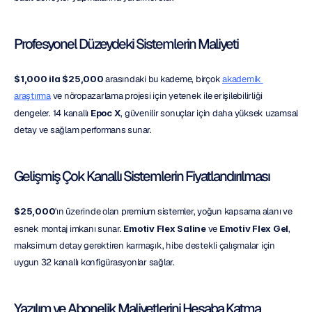
Profesyonel Düzeydeki Sistemlerin Maliyeti
$1,000 ila $25,000
 arasındaki bu kademe, birçok 
akademik 
araştırma
 ve nöropazarlama projesi için yetenek ile erişilebilirliği 
dengeler. 14 kanallı 
Epoc X
, güvenilir sonuçlar için daha yüksek uzamsal 
detay ve sağlam performans sunar.
Gelişmiş Çok Kanallı Sistemlerin Fiyatlandırılması
$25,000
'ın üzerinde olan premium sistemler, yoğun kapsama alanı ve 
esnek montaj imkanı sunar. 
Emotiv Flex Saline
 ve 
Emotiv Flex Gel
, 
maksimum detay gerektiren karmaşık, hibe destekli çalışmalar için 
uygun 32 kanallı konfigürasyonlar sağlar.
Yazılım ve Abonelik Maliyetlerini Hesaba Katma