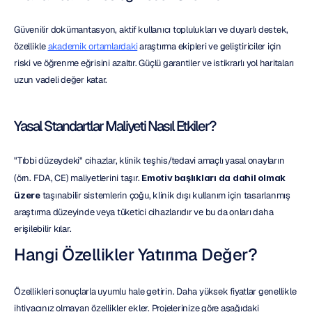
Güvenilir dokümantasyon, aktif kullanıcı toplulukları ve duyarlı destek, 
özellikle 
akademik ortamlardaki
 araştırma ekipleri ve geliştiriciler için 
riski ve öğrenme eğrisini azaltır. Güçlü garantiler ve istikrarlı yol haritaları 
uzun vadeli değer katar.
Yasal Standartlar Maliyeti Nasıl Etkiler?
"Tıbbi düzeydeki" cihazlar, klinik teşhis/tedavi amaçlı yasal onayların 
(örn. FDA, CE) maliyetlerini taşır. 
Emotiv başlıkları da dahil olmak 
üzere
 taşınabilir sistemlerin çoğu, klinik dışı kullanım için tasarlanmış 
araştırma düzeyinde veya tüketici cihazlarıdır ve bu da onları daha 
erişilebilir kılar.
Hangi Özellikler Yatırıma Değer?
Özellikleri sonuçlarla uyumlu hale getirin. Daha yüksek fiyatlar genellikle 
ihtiyacınız olmayan özellikler ekler. Projelerinize göre aşağıdaki 