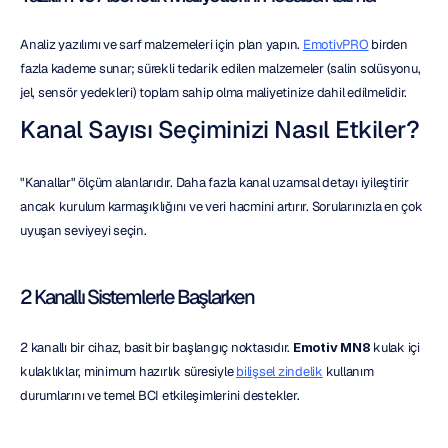
Analiz yazılımı ve sarf malzemeleri için plan yapın. 
EmotivPRO
 birden 
fazla kademe sunar; sürekli tedarik edilen malzemeler (salin solüsyonu, 
jel, sensör yedekleri) toplam sahip olma maliyetinize dahil edilmelidir.
Kanal Sayısı Seçiminizi Nasıl Etkiler?
"Kanallar" ölçüm alanlarıdır. Daha fazla kanal uzamsal detayı iyileştirir 
ancak kurulum karmaşıklığını ve veri hacmini artırır. Sorularınızla en çok 
uyuşan seviyeyi seçin.
2 Kanallı Sistemlerle Başlarken
2 kanallı bir cihaz, basit bir başlangıç noktasıdır. 
Emotiv MN8
 kulak içi 
kulaklıklar, minimum hazırlık süresiyle 
bilişsel zindelik
 kullanım 
durumlarını ve temel BCI etkileşimlerini destekler.