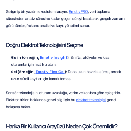
Gelişmiş bir yazılım ekosistemi arayın. 
EmotivPRO
, veri toplama 
süresinden analiz süresine kadar geçen süreyi kısaltarak gerçek zamanlı 
görünümler, frekans analizi ve kayıt yönetimi sunar.
Doğru Elektrot Teknolojisini Seçme
Salin (örneğin, 
Emotiv Insight
)
: Sınıflar, atölyeler ve kısa 
oturumlar için hızlı kurulum.
Jel (örneğin, 
Emotiv Flex Gel
)
: Daha uzun hazırlık süresi, ancak 
uzun süreli kayıtlar için kararlı temas.
Sensör teknolojisini oturum uzunluğu, verim ve konfora göre eşleştirin. 
Elektrot türleri hakkında genel bilgi için bu 
elektrot teknolojisi
 genel 
bakışına bakın.
Harika Bir Kullanıcı Arayüzü Neden Çok Önemlidir?