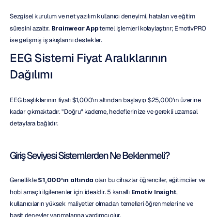
Sezgisel kurulum ve net yazılım kullanıcı deneyimi, hataları ve eğitim 
süresini azaltır. 
Brainwear App
 temel işlemleri kolaylaştırır; EmotivPRO 
ise gelişmiş iş akışlarını destekler.
EEG Sistemi Fiyat Aralıklarının 
Dağılımı
EEG başlıklarının fiyatı $1,000'ın altından başlayıp $25,000'ın üzerine 
kadar çıkmaktadır. "Doğru" kademe, hedeflerinize ve gerekli uzamsal 
detaylara bağlıdır.
Giriş Seviyesi Sistemlerden Ne Beklenmeli?
Genellikle 
$1,000'ın altında
 olan bu cihazlar öğrenciler, eğitimciler ve 
hobi amaçlı ilgilenenler için idealdir. 5 kanallı 
Emotiv Insight
, 
kullanıcıların yüksek maliyetler olmadan temelleri öğrenmelerine ve 
basit deneyler yapmalarına yardımcı olur.