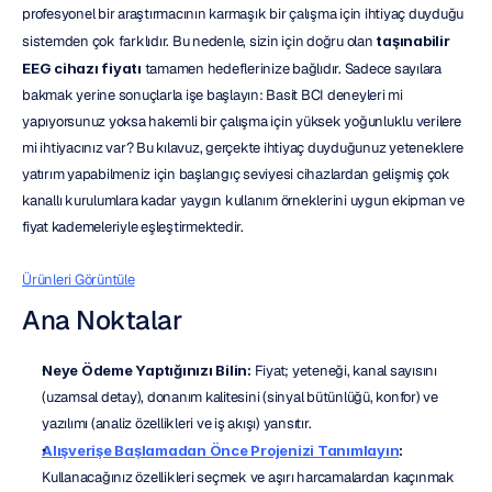
profesyonel bir araştırmacının karmaşık bir çalışma için ihtiyaç duyduğu 
sistemden çok farklıdır. Bu nedenle, sizin için doğru olan 
taşınabilir 
EEG cihazı fiyatı
 tamamen hedeflerinize bağlıdır. Sadece sayılara 
bakmak yerine sonuçlarla işe başlayın: Basit BCI deneyleri mi 
yapıyorsunuz yoksa hakemli bir çalışma için yüksek yoğunluklu verilere 
mi ihtiyacınız var? Bu kılavuz, gerçekte ihtiyaç duyduğunuz yeteneklere 
yatırım yapabilmeniz için başlangıç seviyesi cihazlardan gelişmiş çok 
kanallı kurulumlara kadar yaygın kullanım örneklerini uygun ekipman ve 
fiyat kademeleriyle eşleştirmektedir.
Ürünleri Görüntüle
Ana Noktalar
Neye Ödeme Yaptığınızı Bilin:
 Fiyat; yeteneği, kanal sayısını 
(uzamsal detay), donanım kalitesini (sinyal bütünlüğü, konfor) ve 
yazılımı (analiz özellikleri ve iş akışı) yansıtır.
Alışverişe Başlamadan Önce Projenizi Tanımlayın
:
Kullanacağınız özellikleri seçmek ve aşırı harcamalardan kaçınmak 