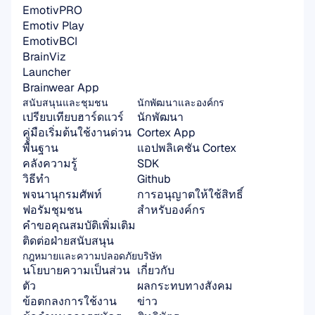
EmotivPRO
Emotiv Play
EmotivBCI
BrainViz
Launcher
Brainwear App
สนับสนุนและชุมชน
นักพัฒนาและองค์กร
เปรียบเทียบฮาร์ดแวร์
นักพัฒนา
คู่มือเริ่มต้นใช้งานด่วน
Cortex App
พื้นฐาน
แอปพลิเคชัน Cortex 
คลังความรู้
SDK
วิธีทำ
Github
พจนานุกรมศัพท์
การอนุญาตให้ใช้สิทธิ์
ฟอรัมชุมชน
สำหรับองค์กร
คำขอคุณสมบัติเพิ่มเติม
ติดต่อฝ่ายสนับสนุน
กฎหมายและความปลอดภัย
บริษัท
นโยบายความเป็นส่วน
เกี่ยวกับ
ตัว
ผลกระทบทางสังคม
ข้อตกลงการใช้งาน
ข่าว