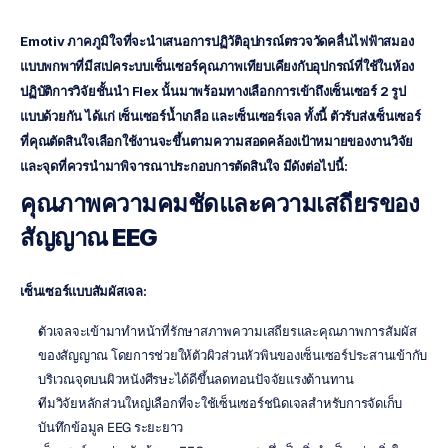
Emotiv ภาคภูมิใจที่จะนำเสนอการปฏิวัติอุปกรณ์ตรวจวัดคลื่นไฟฟ้าสมอง
แบบพกพาที่มีสเปคระบบเซ็นเซอร์คุณภาพเทียบเคียงกับอุปกรณ์ที่ใช้ในห้อง
ปฏิบัติการวิจัยชั้นนำ Flex นั้นมาพร้อมทางเลือกการเข้าถึงเซ็นเซอร์ 2 รูป
แบบด้วยกัน ได้แก่ เซ็นเซอร์น้ำเกลือ และเซ็นเซอร์เจล ทั้งนี้ ตัวรับส่งเซ็นเซอร์
ที่คุณตัดสินใจเลือกใช้งานจะขึ้นตามความสอดคล้องเป้าหมายของงานวิจัย 
และจุดที่ควรนำมาพิจารณาประกอบการตัดสินใจ มีดังต่อไปนี้:
คุณภาพความคมชัดและความเสถียรของ
สัญญาณ EEG
เซ็นเซอร์แบบสัมผัสเจล:
ตัวเจลจะเข้ามาทำหน้าที่รักษาสภาพความเสถียรและคุณภาพการสัมผัส
ของสัญญาณ โดยการช่วยให้ตัวผิวส่วนหัวพินของเซ็นเซอร์ประสานเข้ากับ
บริเวณจุดบนผิวหนังศีรษะได้ดีขึ้นลดทอนปัจจัยแรงต้านทาน
ทีมวิจัยหลักส่วนใหญ่เลือกที่จะใช้เซ็นเซอร์ชนิดเจลสำหรับการจัดเก็บ
บันทึกข้อมูล EEG ระยะยาว