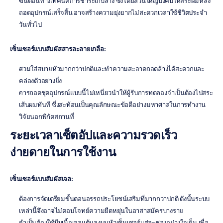
ขั้นตอนทางเทคนิคการชำระเก็บล้าง ซึ่งโดยส่วนใหญ่บังคับให้สระผมหลัง
ถอดอุปกรณ์เสร็จสิ้น อาจสร้างความยุ่งยากไม่สะดวกเวลาใช้ชีวิตประจำ
วันทั่วไป
เซ็นเซอร์แบบสัมผัสสารละลายเกลือ:
สวมใส่สบายหัวมากกว่าปกติและทำความสะอาดถอดล้างได้สะดวกและ
คล่องตัวอย่างยิ่ง
การถอดชุดอุปกรณ์แบบนี้ไม่เหนี่ยวนำให้ผู้รับการทดลองจำเป็นต้องไปสระ
เส้นผมทันที ซึ่งสะท้อนเป็นคุณลักษณะข้อดีอย่างมหาศาลในการทำงาน
วิจัยนอกพิกัดสถานที่
ระยะเวลาเซ็ตอัปและความรวดเร็ว
ง่ายดายในการใช้งาน
เซ็นเซอร์แบบสัมผัสเจล:
ต้องการจัดเตรียมขั้นตอนอรรถประโยชน์เสริมที่มากกว่าปกติ ดังนั้นระบบ
เหล่านี้จึงอาจไม่ตอบโจทย์ความยืดหยุ่นในอาสาสมัครบางราย
จำเป็นต้องใช้บีบเนื้อเจลแต้มลงบนหัวเซ็นเซอร์แต่ละช่องอย่างใจเย็น เพื่อ