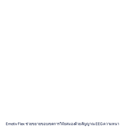
ปฏิวัติการวิจัย
EEG
ความหนาแน่นสูง
ของคุณด้วย
Flex
Christine
Bostock
อัปเดตเมื่อ
4
เม.ย.
2567
Emotiv Flex ช่วยขยายขอบเขตการวิจัยสมองด้วยสัญญาณ EEG ความหนา