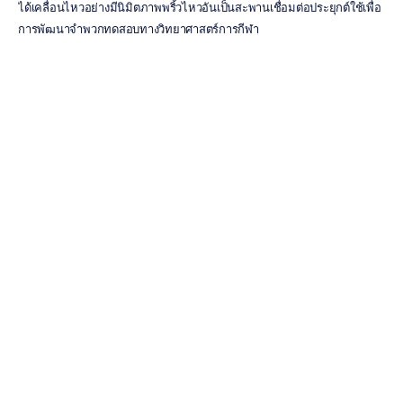
ได้เคลื่อนไหวอย่างมีนิมิตภาพพริ้วไหวอันเป็นสะพานเชื่อมต่อประยุกต์ใช้เพื่อ
การพัฒนาจำพวกทดสอบทางวิทยาศาสตร์การกีฬา
กล่องประมวลผลการทำงานทำงานสนับสนุนการส่งสัญญาณเชื่อมต่อได้ร่วม
กับทั้งเซ็นเซอร์ชนิดน้ำเกลือและเซ็นเซอร์เจล ทั้งหมดนี้สามารถจัดเซ็ตวาง
ตำแหน่งได้บริเวณยอดศีรษะหรือยอดยึดท้ายทอยของหมวก Flex Cap ได้เพื่อ
ความเหมาะสม ไม่ปวดเมื่อยโดยเฉพาะกรณีอาสาสมัครที่จำเป็นต้องมีจุด
หนุนรองคอพยุงศีรษะ