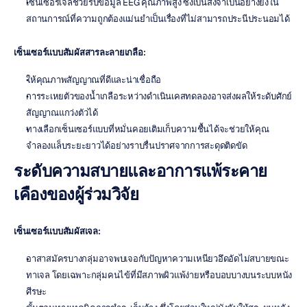
เซ็นเซอร์เจลช่วยรับข้อมูล EEG คุณภาพสูง ซึ่งเป็นสิ่งจำเป็นอย่างยิ่งใน
สถานการณ์ที่ความถูกต้องแม่นยำเป็นเรื่องที่ไม่สามารถประนีประนอมได้
เซ็นเซอร์แบบสัมผัสสารละลายเกลือ:
ให้คุณภาพสัญญาณที่ดีและน่าเชื่อถือ
การระเหยตัวของน้ำเกลือระหว่างดำเนินเคสทดลองอาจส่งผลให้ระดับศักย์
สัญญาณแกว่งตัวได้
ทางเลือกเซ็นเซอร์แบบที่หมั่นคอยเติมเก็บความชื้นได้จะช่วยให้คุณ
จำลองแล็บระยะยาวได้อย่างราบรื่นปราศจากการสะดุดติดขัด
ระดับความสบายและอาการแพ้ระคาย
เคืองของผู้ร่วมวิจัย
เซ็นเซอร์แบบสัมผัสเจล:
อาสาสมัครบางกลุ่มอาจพบเจอกับปัญหาความเหนียวอึดอัดไม่สบายขณะ
ทาเจล โดยเฉพาะกลุ่มคนไข้ที่มีสภาพผิวแพ้ง่ายหรือบอบบางบนระบบหนัง
ศีรษะ