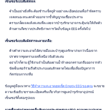
เซ็นเซอร์แบบสัมผัสเจล
:
จำเป็นอย่างยิ่งที่จะต้องชำระเช็ดถูล้างอย่างละเอียดอ่อนเพื่อกำจัดคราบ
เจลเหนอะหนะตกค้างออกจากขั้วสัญญาณเชื่อมประสาน
คราบเกล็ดเจลแห้งสะสมที่ละเลยจากบำรุงรักษาอาจกระตุ้นก่อให้เกิดตัว
ต้านทานกีดขวางประสิทธิภาพการวัดเก็บข้อมูล EEG ครั้งถัดไป
เซ็นเซอร์แบบสัมผัสสารละลายเกลือ:
ล้างทำความสะอาดได้สบายมือและบำรุงดูแลรักษาง่ายกว่าเนื่องจาก
ปราศจากชุดคราบเจลที่เหนียวจับตัวสะสม
อย่างไรก็ตาม ผู้ใช้งานจำเป็นต้องผ่านน้ำล้างลอกคราบเกลือออกจากหัว
ขัดเซ็นเซอร์ร่วมถึงตัวประกบแผ่นสักหลาดโฟมเพื่อเลี่ยงปัญหาการ
กัดกร่อนจากเกลือ
ข้อมูลคู่มือแนวทาง 
วิธีทำความสะอาดเฮดเซ็ต Emotiv EEG ของคุณ
 จะขยาย
ความเชิงอธิบายรายละเอียดเสริมเกี่ยวกับการดูแลบำรุงรักษาอุปกรณ์
เซ็นเซอร์ทั้งสองรูปแบบ
การเชื่อมต่อถ่ายทอดคลื่นสัญญาณประสาทสมอง EEG ความหนาแน่นราย