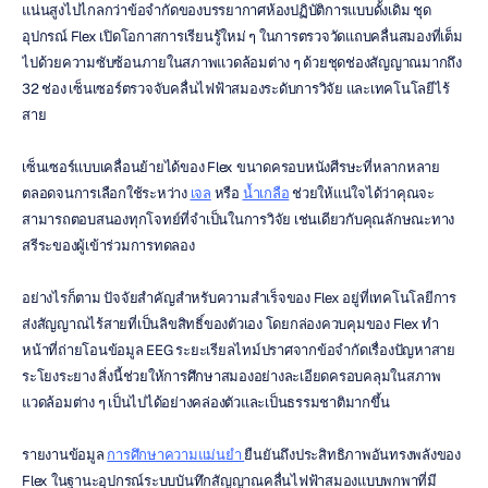
แน่นสูงไปไกลกว่าข้อจำกัดของบรรยากาศห้องปฏิบัติการแบบดั้งเดิม ชุด
อุปกรณ์ Flex เปิดโอกาสการเรียนรู้ใหม่ ๆ ในการตรวจวัดแถบคลื่นสมองที่เต็ม
ไปด้วยความซับซ้อนภายในสภาพแวดล้อมต่าง ๆ ด้วยชุดช่องสัญญาณมากถึง 
32 ช่อง เซ็นเซอร์ตรวจจับคลื่นไฟฟ้าสมองระดับการวิจัย และเทคโนโลยีไร้
สาย
เซ็นเซอร์แบบเคลื่อนย้ายได้ของ Flex ขนาดครอบหนังศีรษะที่หลากหลาย 
ตลอดจนการเลือกใช้ระหว่าง 
เจล
 หรือ 
น้ำเกลือ
 ช่วยให้แน่ใจได้ว่าคุณจะ
สามารถตอบสนองทุกโจทย์ที่จำเป็นในการวิจัย เช่นเดียวกับคุณลักษณะทาง
สรีระของผู้เข้าร่วมการทดลอง
อย่างไรก็ตาม ปัจจัยสำคัญสำหรับความสำเร็จของ Flex อยู่ที่เทคโนโลยีการ
ส่งสัญญาณไร้สายที่เป็นลิขสิทธิ์ของตัวเอง โดยกล่องควบคุมของ Flex ทำ
หน้าที่ถ่ายโอนข้อมูล EEG ระยะเรียลไทม์ปราศจากข้อจำกัดเรื่องปัญหาสาย
ระโยงระยาง สิ่งนี้ช่วยให้การศึกษาสมองอย่างละเอียดครอบคลุมในสภาพ
แวดล้อมต่าง ๆ เป็นไปได้อย่างคล่องตัวและเป็นธรรมชาติมากขึ้น
รายงานข้อมูล 
การศึกษาความแม่นยำ 
ยืนยันถึงประสิทธิภาพอันทรงพลังของ 
Flex ในฐานะอุปกรณ์ระบบบันทึกสัญญาณคลื่นไฟฟ้าสมองแบบพกพาที่มี