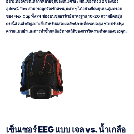
อย่างเที่ยงตรงในหลากหลายจุดของหนังศีรษะ เซ็นเซอร์ทั้ง 32 ช่องของ
อุปกรณ์ Flex สามารถถูกจัดเข้าสรรมุมต่าง ๆ ได้อย่างยืดหยุ่นบนตุ่มครอบ
ของ Flex Cap ทั้ง 74 ช่อง บนชุดอาร์เรย์มาตรฐาน 10-20 ความยืดหยุ่น
ตรงนี้ส่วนสำคัญอย่างยิ่งสำหรับแสดงผลลัพธ์ภาพที่ครอบคลุม ช่วยปรับปรุง
ความแม่นยำและการทำซ้ำผลลัพธ์ทางสถิติของการวิเคราะห์ทดลองของคุณ
เซ็นเซอร์ EEG แบบ เจล vs. น้ำเกลือ