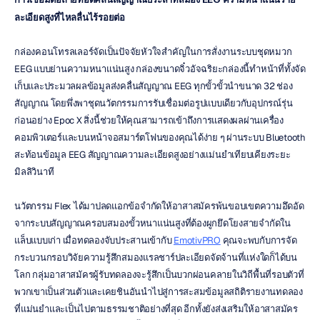
ละเอียดสูงที่ไหลลื่นไร้รอยต่อ
กล่องคอนโทรลเลอร์จัดเป็นปัจจัยหัวใจสำคัญในการสั่งงานระบบชุดหมวก 
EEG แบบย่านความหนาแน่นสูง กล่องขนาดจิ๋วอัจฉริยะกล่องนี้ทำหน้าที่ทั้งจัด
เก็บและประมวลผลข้อมูลส่งคลื่นสัญญาณ EEG ทุกขั้วขั้วนำขนาด 32 ช่อง
สัญญาณ โดยพึ่งพาชุดนวัตกรรมการรับเชื่อมต่อรูปแบบเดียวกับอุปกรณ์รุ่น
ก่อนอย่าง Epoc X สิ่งนี้ช่วยให้คุณสามารถเข้าถึงการแสดงผลผ่านเครื่อง
คอมพิวเตอร์และบนหน้าจอสมาร์ตโฟนของคุณได้ง่าย ๆ ผ่านระบบ Bluetooth 
สะท้อนข้อมูล EEG สัญญาณความละเอียดสูงอย่างแม่นยำเทียบเคียงระยะ
มิลลิวินาที
นวัตกรรม Flex ได้มาปลดแอกข้อจำกัดให้อาสาสมัครพ้นขอบเขตความอึดอัด
จากระบบสัญญาณครอบสมองขั้วหนาแน่นสูงที่ต้องผูกยึดโยงสายจำกัดใน
แล็บแบบเก่า เมื่อทดลองจับประสานเข้ากับ 
EmotivPRO
 คุณจะพบกับการจัด
กระบวนกรอบวิจัยความรู้สึกสมองแรลชาร์ปละเอียดจัดจ้านที่แห่งใดก็ได้บน
โลก กลุ่มอาสาสมัครผู้รับทดลองจะรู้สึกเป็นบวกผ่อนคลายในวิถีพื้นที่รอบตัวที่
พวกเขาเป็นส่วนตัวและเคยชินอันนำไปสู่การสะสมข้อมูลสถิติรายงานทดลอง
ที่แม่นยำและเป็นไปตามธรรมชาติอย่างที่สุด อีกทั้งยังส่งเสริมให้อาสาสมัคร