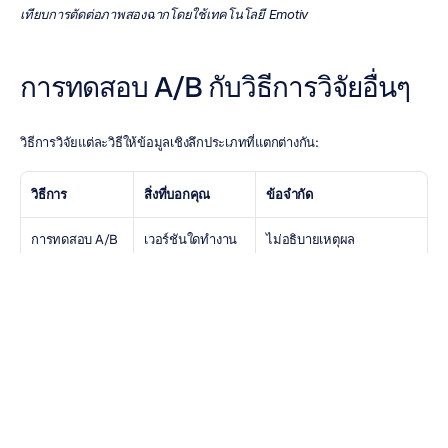
เทียบการตัดต่อภาพสองฉากโดยใช้เทคโนโลยี Emotiv
การทดสอบ A/B กับวิธีการวิจัยอื่นๆ
วิธีการวิจัยแต่ละวิธีให้ข้อมูลเชิงลึกประเภทที่แตกต่างกัน:
วิธีการ
สิ่งที่บอกคุณ
ข้อจำกัด
การทดสอบ A/B
เวอร์ชันใดทำงาน
ไม่อธิบายเหตุผล
ได้ดีกว่า
Heatmap / การ
จุดที่ผู้ใช้มอง
ไม่มีบริบททางอารมณ์หรือ
ติดตามสายตา
สมอง
การสำรวจ / การ
สิ่งที่ผู้ใช้พูด
อาจเกิดความลำเอียงและ
สัมภาษณ์
ปัญหาในการระลึกความจำ
ข้อมูลเชิงลึกจาก 
ผู้ใช้มีประสบการณ์
เพิ่มบริบทแบบเรียลไทม์