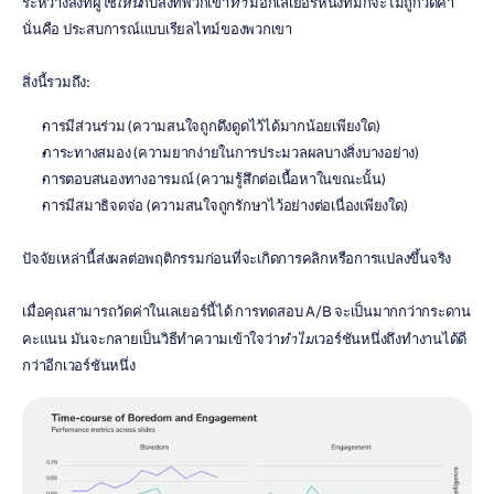
ระหว่างสิ่งที่ผู้ใช้
เห็น
กับสิ่งที่พวกเขา
ทำ
 มีอีกเลเยอร์หนึ่งที่มักจะไม่ถูกวัดค่า 
นั่นคือ ประสบการณ์แบบเรียลไทม์ของพวกเขา
สิ่งนี้รวมถึง:
การมีส่วนร่วม (ความสนใจถูกดึงดูดไว้ได้มากน้อยเพียงใด)
ภาระทางสมอง (ความยากง่ายในการประมวลผลบางสิ่งบางอย่าง)
การตอบสนองทางอารมณ์ (ความรู้สึกต่อเนื้อหาในขณะนั้น)
การมีสมาธิจดจ่อ (ความสนใจถูกรักษาไว้อย่างต่อเนื่องเพียงใด)
ปัจจัยเหล่านี้ส่งผลต่อพฤติกรรมก่อนที่จะเกิดการคลิกหรือการแปลงขึ้นจริง
เมื่อคุณสามารถวัดค่าในเลเยอร์นี้ได้ การทดสอบ A/B จะเป็นมากกว่ากระดาน
คะแนน มันจะกลายเป็นวิธีทำความเข้าใจว่า
ทำไม
เวอร์ชันหนึ่งถึงทำงานได้ดี
กว่าอีกเวอร์ชันหนึ่ง