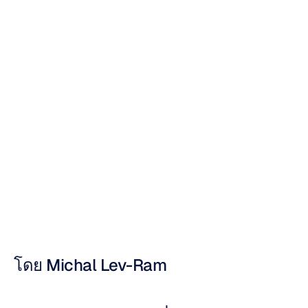
อุปกรณ์สวมใส่
สำหรับสมองเป็น
แกดเจ็ตยอดนิยม
ชิ้นต่อไป
Nuri
Djavit
อัปเดตเมื่อ
7
ต.ค.
2558
โดย Michal Lev-Ram