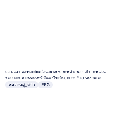
ดาวอส
2020
Emotiv
อัปเดตเมื่อ
14
ม.ค.
2563
ความหลากหลายจะขับเคลื่อนอนาคตของการทำงานอย่างไร - การเสวนา
ของ CNBC & Tradeshift ที่เมืองดาโวส ปี 2019 ร่วมกับ Olivier Oullier
หมวดหมู่_ข่าว
EEG