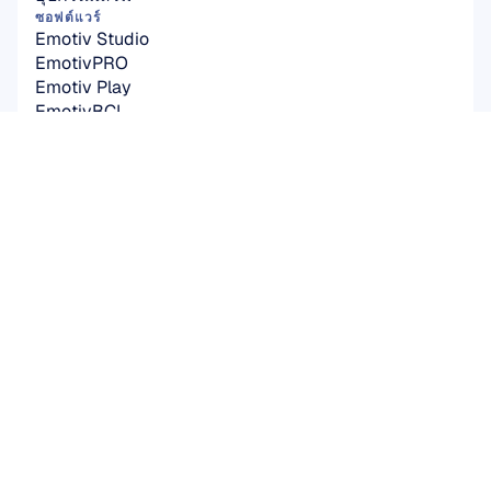
ซอฟต์แวร์
Emotiv Studio
EmotivPRO
Emotiv Play
EmotivBCI
BrainViz
Launcher
Brainwear App
โซลูชัน
งานวิจัยทางวิชาการ
การวิจัยผู้ใช้และผลิตภัณฑ์
เทคโนโลยีเชื่อมต่อสมองกับคอมพิวเตอร์ (BCI)
สุขภาพสมองครรักษ์
Emotiv Play
สนับสนุนและชุมชน
เปรียบเทียบฮาร์ดแวร์
คู่มือเริ่มต้นใช้งานด่วน
พื้นฐาน
คลังความรู้
วิธีทำ