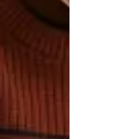
CO
D
เฮดเซต