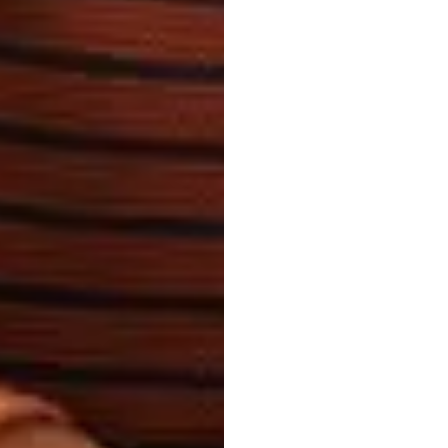
มอบพล
Force
Nuri
Djavit
อัปเดตเมื่อ
7
ก.ย