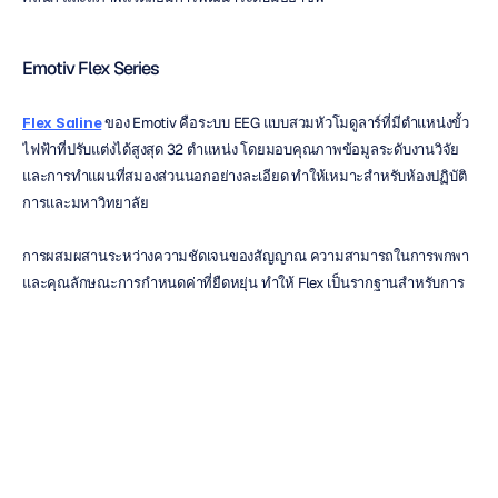
Emotiv Flex Series
Flex Saline
 ของ Emotiv คือระบบ EEG แบบสวมหัวโมดูลาร์ที่มีตำแหน่งขั้ว
ไฟฟ้าที่ปรับแต่งได้สูงสุด 32 ตำแหน่ง โดยมอบคุณภาพข้อมูลระดับงานวิจัย
และการทำแผนที่สมองส่วนนอกอย่างละเอียด ทำให้เหมาะสำหรับห้องปฏิบัติ
การและมหาวิทยาลัย
การผสมผสานระหว่างความชัดเจนของสัญญาณ ความสามารถในการพกพา 
และคุณลักษณะการกำหนดค่าที่ยืดหยุ่น ทำให้ Flex เป็นรากฐานสำหรับการ
ศึกษาด้านประสาทวิทยา จิตวิทยาความรู้ความเข้าใจ และการออกแบบ
เทคโนโลยีระบบประสาท
Emotiv Epoc X
Emotiv Epoc X
 นำเสนอ EEG ความละเอียดสูงจำนวน 14 ช่องสัญญาณใน
รูปแบบไร้สายที่มีน้ำหนักเบา การรักษาสมดุลของคุณภาพข้อมูลและความ