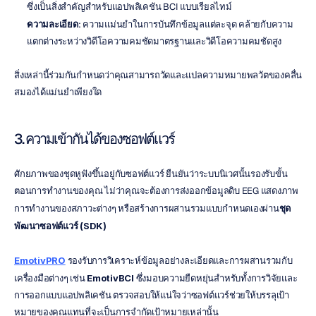
ซึ่งเป็นสิ่งสำคัญสำหรับแอปพลิเคชัน BCI แบบเรียลไทม์
ความละเอียด
: ความแม่นยำในการบันทึกข้อมูลแต่ละจุด คล้ายกับความ
แตกต่างระหว่างวิดีโอความคมชัดมาตรฐานและวิดีโอความคมชัดสูง
สิ่งเหล่านี้ร่วมกันกำหนดว่าคุณสามารถวัดและแปลความหมายพลวัตของคลื่น
สมองได้แม่นยำเพียงใด
3. ความเข้ากันได้ของซอฟต์แวร์
ศักยภาพของชุดหูฟังขึ้นอยู่กับซอฟต์แวร์ ยืนยันว่าระบบนิเวศนั้นรองรับขั้น
ตอนการทำงานของคุณ ไม่ว่าคุณจะต้องการส่งออกข้อมูลดิบ EEG แสดงภาพ
การทำงานของสภาวะต่างๆ หรือสร้างการผสานรวมแบบกำหนดเองผ่าน
ชุด
พัฒนาซอฟต์แวร์ (SDK)
EmotivPRO
 รองรับการวิเคราะห์ข้อมูลอย่างละเอียดและการผสานรวมกับ
เครื่องมือต่างๆ เช่น 
EmotivBCI
 ซึ่งมอบความยืดหยุ่นสำหรับทั้งการวิจัยและ
การออกแบบแอปพลิเคชัน ตรวจสอบให้แน่ใจว่าซอฟต์แวร์ช่วยให้บรรลุเป้า
หมายของคุณแทนที่จะเป็นการจำกัดเป้าหมายเหล่านั้น