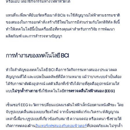
หรือแอป โดยใช้กิจกรรมทางไฟฟ้าที่วัดได้
แทนที่จะพึ่งพาคีย์บอร์ดหรือเมาส์ BCIs จะใช้สัญญาณไฟฟ้าตามธรรมชาติ
ของสมองในการออกคำสั่ง สร้างวิธีใหม่ในการมีส่วนร่วมกับโลกดิจิทัล สิ่งนี้
ทำให้เทคโนโลยีนี้เป็นเครื่องมือที่ทรงคุณค่าสำหรับการวิจัย การพัฒนา
ผลิตภัณฑ์ และการสำรวจทางปัญญา
การทำงานของเทคโนโลยี BCI
หัวใจสำคัญของเทคโนโลยี BCI คือการวัดกิจกรรมทางสมอง ประมวลผล
สัญญาณที่ได้ และแปลเป็นผลลัพธ์ที่มีความหมาย แม้ว่าบางระบบจำเป็นต้อง
ได้รับการผ่าตัดฝังอุปกรณ์ แต่ตัวเลือกที่เข้าถึงได้ง่ายที่สุดคืออุปกรณ์สวมใส่
แบบ
ไม่รุกล้ำร่างกาย
 ซึ่งใช้เทคโนโลยี
การตรวจคลื่นไฟฟ้าสมอง (EEG)
เซ็นเซอร์ EEG จะวัดการเปลี่ยนแปลงแรงดันไฟฟ้าเล็กน้อยตามหนังศีรษะ โดย
จับรูปแบบคลื่นสมองแบบเรียลไทม์ จากนั้นซอฟต์แวร์จะวิเคราะห์สัญญาณ
เหล่านี้เพื่อระบุรูปแบบที่เกี่ยวข้องกับสมาธิ ความจดจ่อ หรือเจตนา ซึ่งช่วยให้
เกิดการทดลองด้าน
อินเทอร์เฟซสมองกับคอมพิวเตอร์
ที่ปลอดภัยและไม่รุกล้ำ