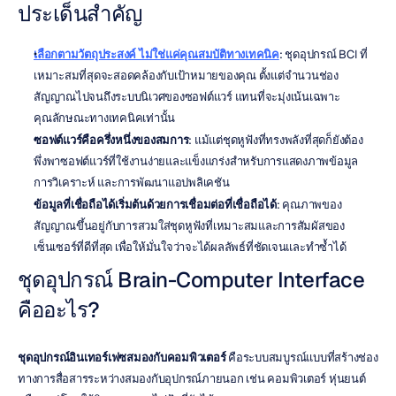
ประเด็นสำคัญ
เลือกตามวัตถุประสงค์ ไม่ใช่แค่คุณสมบัติทางเทคนิค
: ชุดอุปกรณ์ BCI ที่
เหมาะสมที่สุดจะสอดคล้องกับเป้าหมายของคุณ ตั้งแต่จำนวนช่อง
สัญญาณไปจนถึงระบบนิเวศของซอฟต์แวร์ แทนที่จะมุ่งเน้นเฉพาะ
คุณลักษณะทางเทคนิคเท่านั้น
ซอฟต์แวร์คือครึ่งหนึ่งของสมการ
: แม้แต่ชุดหูฟังที่ทรงพลังที่สุดก็ยังต้อง
พึ่งพาซอฟต์แวร์ที่ใช้งานง่ายและแข็งแกร่งสำหรับการแสดงภาพข้อมูล 
การวิเคราะห์ และการพัฒนาแอปพลิเคชัน
ข้อมูลที่เชื่อถือได้เริ่มต้นด้วยการเชื่อมต่อที่เชื่อถือได้
: คุณภาพของ
สัญญาณขึ้นอยู่กับการสวมใส่ชุดหูฟังที่เหมาะสมและการสัมผัสของ
เซ็นเซอร์ที่ดีที่สุด เพื่อให้มั่นใจว่าจะได้ผลลัพธ์ที่ชัดเจนและทำซ้ำได้
ชุดอุปกรณ์ Brain-Computer Interface 
คืออะไร?
ชุดอุปกรณ์อินเทอร์เฟซสมองกับคอมพิวเตอร์
 คือระบบสมบูรณ์แบบที่สร้างช่อง
ทางการสื่อสารระหว่างสมองกับอุปกรณ์ภายนอก เช่น คอมพิวเตอร์ หุ่นยนต์ 