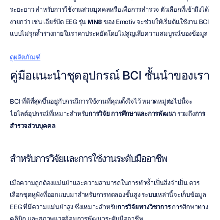
ระยะยาว สำหรับการใช้งานส่วนบุคคลหรือเพื่อการสำรวจ ตัวเลือกที่เข้าถึงได้
ง่ายกว่า เช่น เอียร์บัด EEG รุ่น 
MN8
 ของ Emotiv จะช่วยให้เริ่มต้นใช้งาน BCI 
แบบไม่รุกล้ำร่างกายในราคาประหยัดโดยไม่สูญเสียความสมบูรณ์ของข้อมูล
ดูผลิตภัณฑ์
คู่มือแนะนำชุดอุปกรณ์ BCI ชั้นนำของเรา
BCI ที่ดีที่สุดขึ้นอยู่กับกรณีการใช้งานที่คุณตั้งใจไว้ หมวดหมู่ต่อไปนี้จะ
ไฮไลต์อุปกรณ์ที่เหมาะสำหรับ
การวิจัย
การศึกษาและการพัฒนา
 รวมถึง
การ
สำรวจส่วนบุคคล
สำหรับการวิจัยและการใช้งานระดับมืออาชีพ
เมื่อความถูกต้องแม่นยำและความสามารถในการทำซ้ำเป็นสิ่งจำเป็น ควร
เลือกชุดหูฟังที่ออกแบบมาสำหรับการทดลองขั้นสูง ระบบเหล่านี้จะเก็บข้อมูล 
EEG ที่มีความแม่นยำสูง ซึ่งเหมาะสำหรับ
การวิจัยทางวิชาการ
 การศึกษาทาง
คลินิก และสภาพแวดล้อมการพัฒนาระดับมืออาชีพ