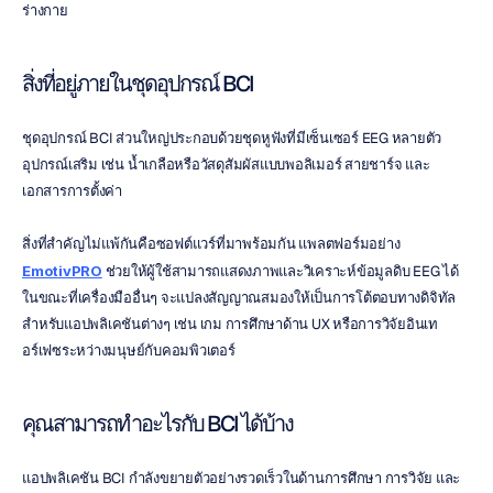
ร่างกาย
สิ่งที่อยู่ภายในชุดอุปกรณ์ BCI
ชุดอุปกรณ์ BCI ส่วนใหญ่ประกอบด้วยชุดหูฟังที่มีเซ็นเซอร์ EEG หลายตัว 
อุปกรณ์เสริม เช่น น้ำเกลือหรือวัสดุสัมผัสแบบพอลิเมอร์ สายชาร์จ และ
เอกสารการตั้งค่า
สิ่งที่สำคัญไม่แพ้กันคือซอฟต์แวร์ที่มาพร้อมกัน แพลตฟอร์มอย่าง 
EmotivPRO
 ช่วยให้ผู้ใช้สามารถแสดงภาพและวิเคราะห์ข้อมูลดิบ EEG ได้ 
ในขณะที่เครื่องมืออื่นๆ จะแปลงสัญญาณสมองให้เป็นการโต้ตอบทางดิจิทัล
สำหรับแอปพลิเคชันต่างๆ เช่น เกม การศึกษาด้าน UX หรือการวิจัยอินเท
อร์เฟซระหว่างมนุษย์กับคอมพิวเตอร์
คุณสามารถทำอะไรกับ BCI ได้บ้าง
แอปพลิเคชัน BCI กำลังขยายตัวอย่างรวดเร็วในด้านการศึกษา การวิจัย และ