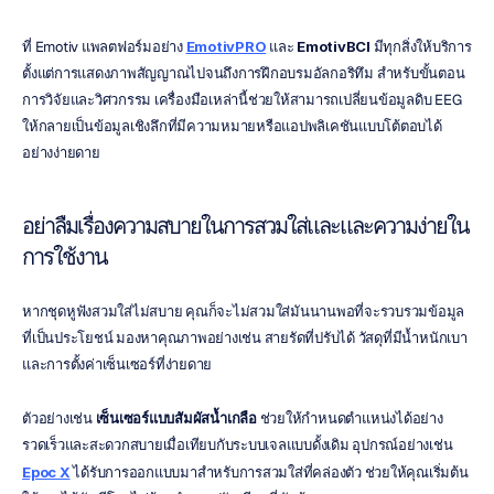
ที่ Emotiv แพลตฟอร์มอย่าง 
EmotivPRO
 และ 
EmotivBCI
 มีทุกสิ่งให้บริการ
ตั้งแต่การแสดงภาพสัญญาณไปจนถึงการฝึกอบรมอัลกอริทึม สำหรับขั้นตอน
การวิจัยและวิศวกรรม เครื่องมือเหล่านี้ช่วยให้สามารถเปลี่ยนข้อมูลดิบ EEG 
ให้กลายเป็นข้อมูลเชิงลึกที่มีความหมายหรือแอปพลิเคชันแบบโต้ตอบได้
อย่างง่ายดาย
อย่าลืมเรื่องความสบายในการสวมใส่และและความง่ายใน
การใช้งาน
หากชุดหูฟังสวมใส่ไม่สบาย คุณก็จะไม่สวมใส่มันนานพอที่จะรวบรวมข้อมูล
ที่เป็นประโยชน์ มองหาคุณภาพอย่างเช่น สายรัดที่ปรับได้ วัสดุที่มีน้ำหนักเบา 
และการตั้งค่าเซ็นเซอร์ที่ง่ายดาย
ตัวอย่างเช่น 
เซ็นเซอร์แบบสัมผัสน้ำเกลือ
 ช่วยให้กำหนดตำแหน่งได้อย่าง
รวดเร็วและสะดวกสบายเมื่อเทียบกับระบบเจลแบบดั้งเดิม อุปกรณ์อย่างเช่น 
Epoc X
 ได้รับการออกแบบมาสำหรับการสวมใส่ที่คล่องตัว ช่วยให้คุณเริ่มต้น