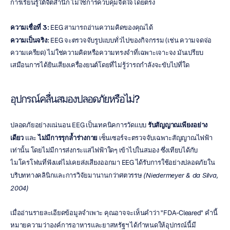
การเรียนรู้ใต้จิตสำนึก ไม่ใช่การควบคุมจิตใจโดยตรง
ความเชื่อที่ 3:
 EEG สามารถอ่านความคิดของคุณได้
ความเป็นจริง:
 EEG จะตรวจจับรูปแบบทั่วไปของกิจกรรม (เช่น ความจดจ่อ 
ความเครียด) ไม่ใช่ความคิดหรือความทรงจำที่เฉพาะเจาะจง มันเปรียบ
เสมือนการได้ยินเสียงเครื่องยนต์โดยที่ไม่รู้ว่ารถกำลังจะขับไปที่ใด
อุปกรณ์คลื่นสมองปลอดภัยหรือไม่?
ปลอดภัยอย่างแน่นอน EEG เป็นเทคนิคการวัดแบบ 
รับสัญญาณเพียงอย่าง
เดียว
 และ 
ไม่มีการรุกล้ำร่างกาย
 เซ็นเซอร์จะตรวจจับเฉพาะสัญญาณไฟฟ้า
เท่านั้น โดยไม่มีการส่งกระแสไฟฟ้าใดๆ เข้าไปในสมอง ซึ่งเทียบได้กับ
ไมโครโฟนที่ฟังแต่ไม่เคยส่งเสียงออกมา EEG ได้รับการใช้อย่างปลอดภัยใน
บริบททางคลินิกและการวิจัยมานานกว่าศตวรรษ 
(Niedermeyer & da Silva, 
2004)
เมื่ออ่านรายละเอียดข้อมูลจำเพาะ คุณอาจจะเห็นคำว่า "FDA-Cleared" คำนี้
หมายความว่าองค์การอาหารและยาสหรัฐฯ ได้กำหนดให้อุปกรณ์นี้มี