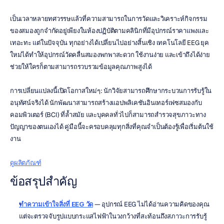
เป็นเวลาหลายทศวรรษแล้วที่ความสามารถในการวัดและวิเคราะห์กิจกรรม
ของสมองถูกจำกัดอยู่เพียงในห้องปฏิบัติตามคลินิกที่มีอุปกรณ์ราคาแพงและ
เทอะทะ แต่ในปัจจุบัน ทุกอย่างได้เปลี่ยนไปอย่างสิ้นเชิง เทคโนโลยี EEG ยุค
ใหม่ได้ทำให้อุปกรณ์วัดคลื่นสมองพกพาสะดวก ใช้งานง่าย และเข้าถึงได้ง่าย 
ช่วยให้ใครก็ตามสามารถรวบรวมข้อมูลคุณภาพสูงได้
การเปลี่ยนแปลงนี้เปิดโอกาสใหม่ๆ: นักวิจัยสามารถศึกษากระบวนการรับรู้ใน
อนุทัศน์จริงได้ นักพัฒนาสามารถสร้างแอปพลิเคชันอินเทอร์เฟซสมองกับ
คอมพิวเตอร์ (BCI) ที่ล้ำสมัย และบุคคลทั่วไปก็สามารถสำรวจสุขภาวะทาง
ปัญญาของตนเองได้ คู่มือนี้จะครอบคลุมทุกสิ่งที่คุณจำเป็นต้องรู้เพื่อเริ่มต้นใช้
งาน
ดูผลิตภัณฑ์
ข้อสรุปสำคัญ
ทำความเข้าใจสิ่งที่ EEG วัด
 — อุปกรณ์ EEG ไม่ได้อ่านความคิดของคุณ 
แต่จะตรวจจับรูปแบบกระแสไฟฟ้าในวงกว้างที่สะท้อนถึงสภาวะการรับรู้ 