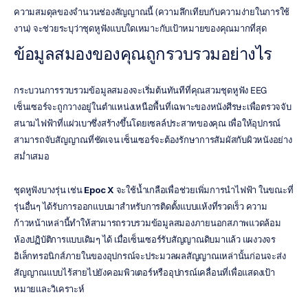
ความสมดุลของจำนวนช่องสัญญาณนี้ (ความลึกเทียบกับความง่ายในการใช้
งาน) จะช่วยระบุว่าชุดหูฟังแบบใดเหมาะกับเป้าหมายของคุณมากที่สุด
ข้อมูลสมองของคุณถูกรวบรวมอย่างไร
กระบวนการรวบรวมข้อมูลสมองจะเริ่มต้นทันทีที่คุณสวมชุดหูฟัง EEG 
เซ็นเซอร์จะถูกวางอยู่ในตำแหน่งเหนือพื้นที่เฉพาะของหนังศีรษะเพื่อตรวจจับ
สนามไฟฟ้าที่แผ่วเบาซึ่งสร้างขึ้นโดยเซลล์ประสาทของคุณ เพื่อให้อุปกรณ์
สามารถจับสัญญาณที่ชัดเจน เซ็นเซอร์จะต้องรักษาการสัมผัสกับผิวหนังอย่าง
สม่ำเสมอ
ชุดหูฟังบางรุ่น เช่น 
Epoc X
 จะใช้น้ำเกลือเพื่อช่วยเพิ่มการนำไฟฟ้า ในขณะที่
รุ่นอื่นๆ ได้รับการออกแบบมาสำหรับการติดตั้งแบบแห้งที่รวดเร็ว ความ
ก้าวหน้าเหล่านี้ทำให้สามารถรวบรวมข้อมูลสมองภายนอกสภาพแวดล้อม
ห้องปฏิบัติการแบบเดิมๆ ได้ เมื่อเซ็นเซอร์รับสัญญาณดิบมาแล้ว แผงวงจร
อิเล็กทรอนิกส์ภายในของอุปกรณ์จะประมวลผลสัญญาณเหล่านั้นก่อนจะส่ง
สัญญาณแบบไร้สายไปยังคอมพิวเตอร์หรืออุปกรณ์เคลื่อนที่เพื่อแสดงเป้า
หมายและวิเคราะห์