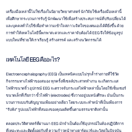
เครื่องมือเหล่านี้ไม่ใช่เรื่องในนิยายวิทยาศาสตร์ นักวิจัยใช้เครื่องมือเหล่านี้
เพื่อศึกษากระบวนการรับรู้ นักพัฒนาใช้เพื่อสร้างประสบการณ์ที่ปรับเปลี่ยนได้ 
และบุคคลทั่วไปใช้เพื่อทำความเข้าใจสภาวะจิตใจของตนเองได้ดียิ่งขึ้น ด้วย
การทำให้เทคโนโลยีนี้พกพาสะดวกและราคาจับต้องได้ EEG จึงให้ข้อมูลรูป
แบบใหม่ที่ช่วยให้เราเรียนรู้ สร้างสรรค์ และสร้างนวัตกรรมได้
เทคโนโลยี EEG คืออะไร?
Electroencephalography (EEG) เป็นเทคนิคแบบไม่รุกล้ำร่างกายที่ใช้วัด
กิจกรรมทางไฟฟ้าของสมอง ทุกครั้งที่เซลล์ประสาททำงาน จะเกิดกระแส
ไฟฟ้าขนาดจิ๋ว อุปกรณ์ EEG จะตรวจจับกระแสไฟฟ้าเหล่านั้นโดยใช้เซ็นเซอร์
ขนาดเล็กที่เรียกว่า ขั้วไฟฟ้า (electrodes) ซึ่งวางอยู่บนหนังศีรษะ มันเป็นกระ
บวนการแบบรับสัญญาณเพียงอย่างเดียว โดยระบบจะทำหน้าที่เป็นเพียงการ 
"รับฟัง" รูปแบบไฟฟ้าที่สมองของคุณผลิตขึ้นตามธรรมชาติเท่านั้น
ตลอดประวัติศาสตร์ที่ผ่านมา EEG มักจำเป็นต้องใช้อุปกรณ์ในห้องปฏิบัติการ
ที่เทอะทะและติดตั้งอยู่กับที่ ความก้าวหน้าทางฮาร์ดแวร์และวัสดุในปัจจุบัน