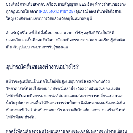
ประสิทธิภาพเทียบเท่ากับเครื่องขยายสัญญาณ EEG อื่นๆ ที่วางจำหน่ายอย่าง
ถูกกฎหมายในตลาด 
(FDA 510(k) K161109)
 อุปกรณ์ EEG ที่น่าเชื่อถือส่วน
ใหญ่ รวมถึงระบบเกรดการวิจัยล้วนจัดอยู่ในหมวดหมู่นี้
สำหรับผู้บริโภคทั่วไป สิ่งนี้หมายความว่าการใช้ชุดหูฟัง EEG เป็นวิธีที่
ปลอดภัยและเป็นที่ยอมรับในการสังเกตกิจกรรมของสมองและเรียนรู้เพิ่มเติม
เกี่ยวกับรูปแบบกระบวนการรับรู้ของคุณ
อุปกรณ์คลื่นสมองทำงานอย่างไร?
แม้ว่าจะดูเหมือนเป็นเทคโนโลยีขั้นสูง แต่อุปกรณ์ EEG ทำงานด้วย
วิทยาศาสตร์ที่ตรงไปตรงมา อุปกรณ์เหล่านี้จะวัดความผันผวนของแรงดัน
ไฟฟ้าที่เกิดจากกิจกรรมของเซลล์สมอง และแสดงภาพการเปลี่ยนแปลงเหล่า
นั้นในรูปแบบของคลื่น ให้จินตนาการว่าเป็นการฟังจังหวะของเครื่องยนต์เพื่อ
ทำความเข้าใจว่ามันทำงานอย่างไร สภาวะจิตใจแต่ละสภาวะจะสร้าง "โทน" 
ไฟฟ้าที่แตกต่างกัน
ทุกครั้งที่คุณคิด จดจ่อ หรือผ่อนคลาย กลุ่มของเซลล์ประสาทจะทำงานเป็นรูป