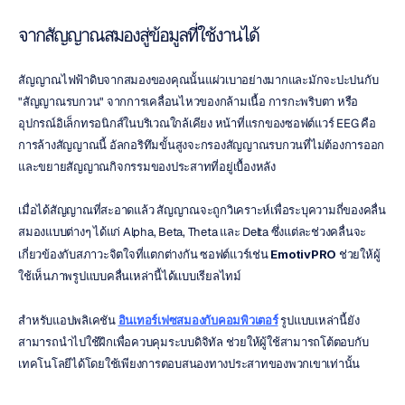
จากสัญญาณสมองสู่ข้อมูลที่ใช้งานได้
สัญญาณไฟฟ้าดิบจากสมองของคุณนั้นแผ่วเบาอย่างมากและมักจะปะปนกับ 
"สัญญาณรบกวน" จากการเคลื่อนไหวของกล้ามเนื้อ การกะพริบตา หรือ
อุปกรณ์อิเล็กทรอนิกส์ในบริเวณใกล้เคียง หน้าที่แรกของซอฟต์แวร์ EEG คือ
การล้างสัญญาณนี้ อัลกอริทึมขั้นสูงจะกรองสัญญาณรบกวนที่ไม่ต้องการออก
และขยายสัญญาณกิจกรรมของประสาทที่อยู่เบื้องหลัง
เมื่อได้สัญญาณที่สะอาดแล้ว สัญญาณจะถูกวิเคราะห์เพื่อระบุความถี่ของคลื่น
สมองแบบต่างๆ ได้แก่ Alpha, Beta, Theta และ Delta ซึ่งแต่ละช่วงคลื่นจะ
เกี่ยวข้องกับสภาวะจิตใจที่แตกต่างกัน ซอฟต์แวร์เช่น 
EmotivPRO
 ช่วยให้ผู้
ใช้เห็นภาพรูปแบบคลื่นเหล่านี้ได้แบบเรียลไทม์
สำหรับแอปพลิเคชัน 
อินเทอร์เฟซสมองกับคอมพิวเตอร์
 รูปแบบเหล่านี้ยัง
สามารถนำไปใช้ฝึกเพื่อควบคุมระบบดิจิทัล ช่วยให้ผู้ใช้สามารถโต้ตอบกับ
เทคโนโลยีได้โดยใช้เพียงการตอบสนองทางประสาทของพวกเขาเท่านั้น