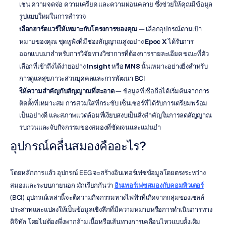
เช่น ความจดจ่อ ความเครียด และความผ่อนคลาย ซึ่งช่วยให้คุณมีข้อมูล
รูปแบบใหม่ในการสำรวจ
เลือกฮาร์ดแวร์ให้เหมาะกับโครงการของคุณ
 — เลือกอุปกรณ์ตามเป้า
หมายของคุณ ชุดหูฟังที่มีช่องสัญญาณสูงอย่าง 
Epoc X
 ได้รับการ
ออกแบบมาสำหรับการวิจัยทางวิชาการที่ต้องการรายละเอียด ขณะที่ตัว
เลือกที่เข้าถึงได้ง่ายอย่าง 
Insight
 หรือ 
MN8
 นั้นเหมาะอย่างยิ่งสำหรับ
การดูแลสุขภาวะส่วนบุคคลและการพัฒนา BCI
ให้ความสำคัญกับสัญญาณที่สะอาด
 — ข้อมูลที่เชื่อถือได้เริ่มต้นจากการ
ติดตั้งที่เหมาะสม การสวมใส่ที่กระชับ เซ็นเซอร์ที่ได้รับการเตรียมพร้อม
เป็นอย่างดี และสภาพแวดล้อมที่เงียบสงบเป็นสิ่งสำคัญในการลดสัญญาณ
รบกวนและจับกิจกรรมของสมองที่ชัดเจนและแม่นยำ
อุปกรณ์คลื่นสมองคืออะไร?
โดยหลักการแล้ว อุปกรณ์ EEG จะสร้างอินเทอร์เฟซข้อมูลโดยตรงระหว่าง
สมองและระบบภายนอก มักเรียกกันว่า 
อินเทอร์เฟซสมองกับคอมพิวเตอร์
(BCI) อุปกรณ์เหล่านี้จะตีความกิจกรรมทางไฟฟ้าที่เกิดจากกลุ่มของเซลล์
ประสาทและแปลงให้เป็นข้อมูลเชิงลึกที่มีความหมายหรือการดำเนินการทาง
ดิจิทัล โดยไม่ต้องพึ่งพากล้ามเนื้อหรือเส้นทางการเคลื่อนไหวแบบดั้งเดิม