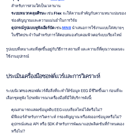
สำหรับการสวมใส่เป็นเวลานาน
ระบบหมวกคลุมศีรษะ
 เช่น 
Flex
 จะให้ความสำคัญกับความหนาแน่นของ
ช่องสัญญาณและความแม่นยำในการวิจัย
อุปกรณ์รูปแบบหูฟังเอียร์บัด
 เช่น 
MN8
 นำเสนอการใช้งานแบบใส่สบายๆ 
ในชีวิตประจำวันสำหรับการโต้ตอบสมองกับคอมพิวเตอร์แบบเรียลไทม์
รูปแบบที่เหมาะสมที่สุดขึ้นอยู่กับวิธีการ สถานที่ และความถี่ที่คุณวางแผนจะ
ใช้งานอุปกรณ์
ประเมินเครื่องมือซอฟต์แวร์และการวิเคราะห์
ระบบนิเวศของซอฟต์แวร์คือสิ่งที่จะทำให้ข้อมูล EEG มีชีวิตขึ้นมา ก่อนที่จะ
เลือกชุดหูฟัง โปรดพิจารณาเครื่องมือที่มีให้บริการดังนี้:
คุณสามารถแสดงข้อมูลดิบ EEG แบบเรียลไทม์ได้หรือไม่?
มีฟีเจอร์สำหรับการวิเคราะห์ กรองสัญญาณ หรือส่งออกข้อมูลหรือไม่?
อุปกรณ์เสนอ API หรือ SDK สำหรับการพัฒนาแอปพลิเคชันที่กำหนดเอง
หรือไม่?