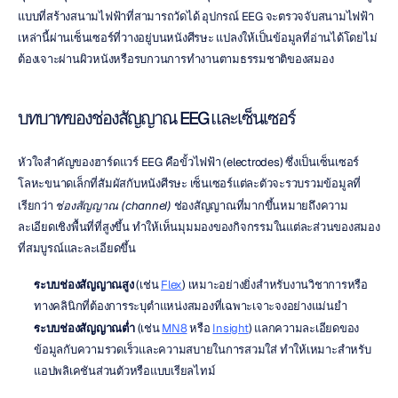
แบบที่สร้างสนามไฟฟ้าที่สามารถวัดได้ อุปกรณ์ EEG จะตรวจจับสนามไฟฟ้า
เหล่านี้ผ่านเซ็นเซอร์ที่วางอยู่บนหนังศีรษะ แปลงให้เป็นข้อมูลที่อ่านได้โดยไม่
ต้องเจาะผ่านผิวหนังหรือรบกวนการทำงานตามธรรมชาติของสมอง
บทบาทของช่องสัญญาณ EEG และเซ็นเซอร์
หัวใจสำคัญของฮาร์ดแวร์ EEG คือขั้วไฟฟ้า (electrodes) ซึ่งเป็นเซ็นเซอร์
โลหะขนาดเล็กที่สัมผัสกับหนังศีรษะ เซ็นเซอร์แต่ละตัวจะรวบรวมข้อมูลที่
เรียกว่า 
ช่องสัญญาณ (channel)
 ช่องสัญญาณที่มากขึ้นหมายถึงความ
ละเอียดเชิงพื้นที่ที่สูงขึ้น ทำให้เห็นมุมมองของกิจกรรมในแต่ละส่วนของสมอง
ที่สมบูรณ์และละเอียดขึ้น
ระบบช่องสัญญาณสูง
 (เช่น 
Flex
) เหมาะอย่างยิ่งสำหรับงานวิชาการหรือ
ทางคลินิกที่ต้องการระบุตำแหน่งสมองที่เฉพาะเจาะจงอย่างแม่นยำ
ระบบช่องสัญญาณต่ำ
 (เช่น 
MN8
 หรือ 
Insight
) แลกความละเอียดของ
ข้อมูลกับความรวดเร็วและความสบายในการสวมใส่ ทำให้เหมาะสำหรับ
แอปพลิเคชันส่วนตัวหรือแบบเรียลไทม์