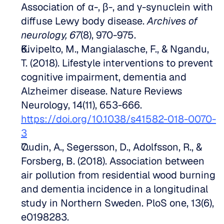
Association of α-, β-, and γ-synuclein with 
diffuse Lewy body disease. 
Archives of 
neurology, 67
(8), 970-975.   
Kivipelto, M., Mangialasche, F., & Ngandu, 
T. (2018). Lifestyle interventions to prevent 
cognitive impairment, dementia and 
Alzheimer disease. Nature Reviews 
Neurology, 14(11), 653-666. 
https://doi.org/10.1038/s41582-018-0070-
3
Oudin, A., Segersson, D., Adolfsson, R., & 
Forsberg, B. (2018). Association between 
air pollution from residential wood burning 
and dementia incidence in a longitudinal 
study in Northern Sweden. PloS one, 13(6), 
e0198283. 