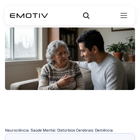
A
demência
é
hereditária?
Neurociência
/
Saúde Mental
/
Distúrbios Cerebrais
/
Demência