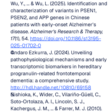
Wu, Y., ... & Wu, L. (2025). Identification and 
characterization of variants in PSEN1, 
PSEN2, and APP genes in Chinese 
patients with early-onset Alzheimer's 
disease. 
Alzheimer's Research & Therapy, 
17
(1), 54. 
https://doi.org/10.1186/s13195-
025-01702-0
Ondaro Ezkurra, J. (2024). Unveiling 
pathophysiological mechanisms and early 
transcriptomic biomarkers in hereditary 
progranulin-related frontotemporal 
dementia: a comprehensive study. 
http://hdl.handle.net/10810/69158
Nishioka, K., Wider, C., Vilariño-Güell, C., 
Soto-Ortolaza, A. I., Lincoln, S. J., 
Kachergus, J. M., ... & Farrer, M. J. (2010). 