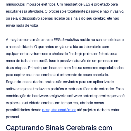
minúsculos impulsos elétricos. Um headset de EEG é projetado para 
escutar essa atividade. O processo é totalmente passivo e não invasivo, 
ou seja, o dispositivo apenas recebe os sinais do seu cérebro; ele não 
envia nada de volta.
A magia de uma máquina de EEG 
doméstica
 reside na sua simplicidade 
e acessibilidade. O que antes exigia uma ida ao laboratório com 
equipamentos volumosos e cheios de fios hoje pode ser feito da sua 
mesa de trabalho ou sofá. Isso é possível através de um processo em 
duas etapas. Primeiro, um headset sem fio usa sensores especializados 
para captar os sinais cerebrais diretamente do couro cabeludo. 
Segundo, esses dados brutos são enviados para um aplicativo de 
software que os traduz em padrões e métricas fáceis de entender. Essa 
combinação de hardware amigável e software potente permite que você 
explore sua atividade cerebral em tempo real, abrindo novas 
possibilidades desde 
pesquisa acadêmica
 até projetos de bem-estar 
pessoal.
Capturando Sinais Cerebrais com 