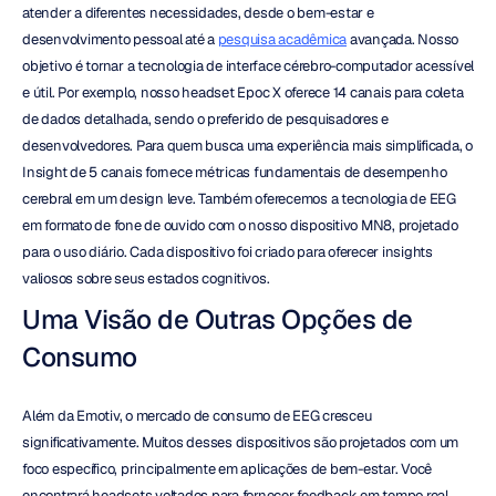
atender a diferentes necessidades, desde o bem-estar e 
desenvolvimento pessoal até a 
pesquisa acadêmica
 avançada. Nosso 
objetivo é tornar a tecnologia de interface cérebro-computador acessível 
e útil. Por exemplo, nosso headset Epoc X oferece 14 canais para coleta 
de dados detalhada, sendo o preferido de pesquisadores e 
desenvolvedores. Para quem busca uma experiência mais simplificada, o 
Insight de 5 canais fornece métricas fundamentais de desempenho 
cerebral em um design leve. Também oferecemos a tecnologia de EEG 
em formato de fone de ouvido com o nosso dispositivo MN8, projetado 
para o uso diário. Cada dispositivo foi criado para oferecer insights 
valiosos sobre seus estados cognitivos.
Uma Visão de Outras Opções de 
Consumo
Além da Emotiv, o mercado de consumo de EEG cresceu 
significativamente. Muitos desses dispositivos são projetados com um 
foco específico, principalmente em aplicações de bem-estar. Você 
encontrará headsets voltados para fornecer feedback em tempo real 