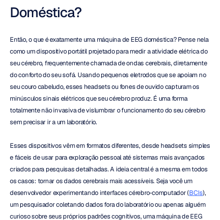
Doméstica?
Então, o que é exatamente uma máquina de EEG doméstica? Pense nela 
como um dispositivo portátil projetado para medir a atividade elétrica do 
seu cérebro, frequentemente chamada de ondas cerebrais, diretamente 
do conforto do seu sofá. Usando pequenos eletrodos que se apoiam no 
seu couro cabeludo, esses headsets ou fones de ouvido capturam os 
minúsculos sinais elétricos que seu cérebro produz. É uma forma 
totalmente não invasiva de vislumbrar o funcionamento do seu cérebro 
sem precisar ir a um laboratório.
Esses dispositivos vêm em formatos diferentes, desde headsets simples 
e fáceis de usar para exploração pessoal até sistemas mais avançados 
criados para pesquisas detalhadas. A ideia central é a mesma em todos 
os casos: tornar os dados cerebrais mais acessíveis. Seja você um 
desenvolvedor experimentando interfaces cérebro-computador (
BCIs
), 
um pesquisador coletando dados fora do laboratório ou apenas alguém 
curioso sobre seus próprios padrões cognitivos, uma máquina de EEG 