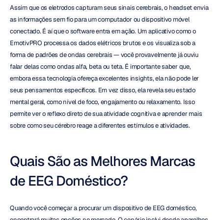
Assim que os eletrodos capturam seus sinais cerebrais, o headset envia 
as informações sem fio para um computador ou dispositivo móvel 
conectado. É aí que o software entra em ação. Um aplicativo como o 
EmotivPRO processa os dados elétricos brutos e os visualiza sob a 
forma de padrões de ondas cerebrais — você provavelmente já ouviu 
falar delas como ondas alfa, beta ou teta. É importante saber que, 
embora essa tecnologia ofereça excelentes insights, ela não pode ler 
seus pensamentos específicos. Em vez disso, ela revela seu estado 
mental geral, como nível de foco, engajamento ou relaxamento. Isso 
permite ver o reflexo direto de sua atividade cognitiva e aprender mais 
sobre como seu cérebro reage a diferentes estímulos e atividades.
Quais São as Melhores Marcas 
de EEG Doméstico?
Quando você começar a procurar um dispositivo de EEG doméstico, 
encontrará muitas opções no mercado. O cenário inclui desde aparelhos 