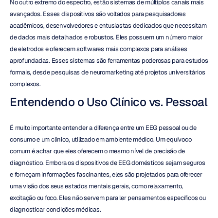
No outro extremo do espectro, estão sistemas de múltiplos canais mais 
avançados. Esses dispositivos são voltados para pesquisadores 
acadêmicos, desenvolvedores e entusiastas dedicados que necessitam 
de dados mais detalhados e robustos. Eles possuem um número maior 
de eletrodos e oferecem softwares mais complexos para análises 
aprofundadas. Esses sistemas são ferramentas poderosas para estudos 
formais, desde pesquisas de neuromarketing até projetos universitários 
complexos.
Entendendo o Uso Clínico vs. Pessoal
É muito importante entender a diferença entre um EEG pessoal ou de 
consumo e um clínico, utilizado em ambiente médico. Um equívoco 
comum é achar que eles oferecem o mesmo nível de precisão de 
diagnóstico. Embora os dispositivos de EEG domésticos sejam seguros 
e forneçam informações fascinantes, eles são projetados para oferecer 
uma visão dos seus estados mentais gerais, como relaxamento, 
excitação ou foco. Eles não servem para ler pensamentos específicos ou 
diagnosticar condições médicas.