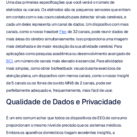
Uma das primeiras especificações que você verá é o número de 
eletrodos ou canais. Os eletrodos são os pequenos sensores que entram 
em contato com o seu couro cabeludo para detectar sinais cerebrais, e 
cada um deles representa um canal de dados. Um dispositivo com mais 
canais, como o nosso headset 
Flex
 de 32 canais, pode reunir dados de 
mais áreas do cérebro simultaneamente. Isso proporciona uma imagem 
mais detalhada e de maior resolução da sua atividade cerebral. Para 
aplicações como pesquisa acadêmica ou desenvolvimento avançado de 
BCI
, um número de canais mais elevado é essencial. Para atividades 
mais simples, como obter biofeedback visual durante exercícios de 
atenção plena, um dispositivo com menos canais, como o nosso Insight 
de 5 canais ou os fones de ouvido MN8 de 2 canais, pode ser 
perfeitamente adequado e, frequentemente, mais fácil de usar.
Qualidade de Dados e Privacidade
É um erro comum achar que todos os dispositivos de EEG de consumo 
proporcionam o mesmo nível de precisão que os sistemas médicos. 
Embora os aparelhos domésticos tragam excelentes insights, a 