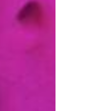
Our
A
of
Mus
Duc
Tran
Atualizado
em